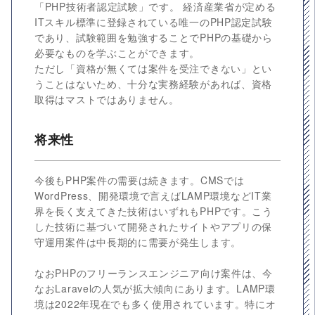
「PHP技術者認定試験」です。 経済産業省が定める
ITスキル標準に登録されている唯一のPHP認定試験
であり、試験範囲を勉強することでPHPの基礎から
必要なものを学ぶことができます。
ただし「資格が無くては案件を受注できない」とい
うことはないため、十分な実務経験があれば、資格
取得はマストではありません。
将来性
今後もPHP案件の需要は続きます。CMSでは
WordPress、開発環境で言えばLAMP環境などIT業
界を長く支えてきた技術はいずれもPHPです。こう
した技術に基づいて開発されたサイトやアプリの保
守運用案件は中長期的に需要が発生します。
なおPHPのフリーランスエンジニア向け案件は、今
なおLaravelの人気が拡大傾向にあります。LAMP環
境は2022年現在でも多く使用されています。特にオ