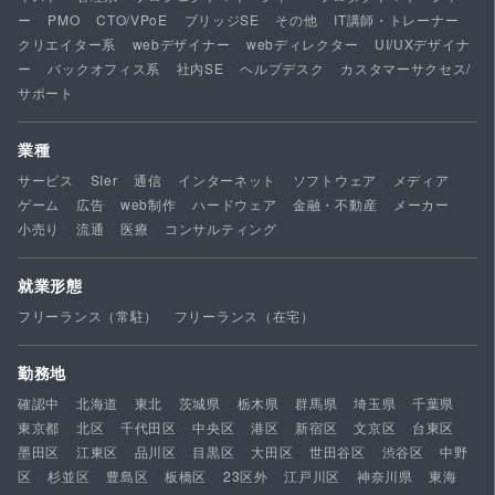
ー
PMO
CTO/VPoE
ブリッジSE
その他
IT講師・トレーナー
クリエイター系
webデザイナー
webディレクター
UI/UXデザイナ
ー
バックオフィス系
社内SE
ヘルプデスク
カスタマーサクセス/
サポート
業種
サービス
SIer
通信
インターネット
ソフトウェア
メディア
ゲーム
広告
web制作
ハードウェア
金融・不動産
メーカー
小売り
流通
医療
コンサルティング
就業形態
フリーランス（常駐）
フリーランス（在宅）
勤務地
確認中
北海道
東北
茨城県
栃木県
群馬県
埼玉県
千葉県
東京都
北区
千代田区
中央区
港区
新宿区
文京区
台東区
墨田区
江東区
品川区
目黒区
大田区
世田谷区
渋谷区
中野
区
杉並区
豊島区
板橋区
23区外
江戸川区
神奈川県
東海