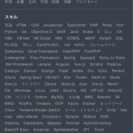
中部
近畿
九州
中国・四国
沖縄
フルリモート
スキル
言語
HTML・CSS
JavaScript
TypeScript
PHP
Ruby
Perl
Python
Go
Objective-C
Swift
Java
Scala
C
C++
C#
VBA
VB.Net
VB Script
VBA
COBOL
ABAP
Delphi
SQL
PL/SQL
VC++
Dart(Flutter)
.net
Kotlin
フレームワーク
Symphony
Zend Framework
CakePHP
FuelPHP
CodeIgniter
Play Framework
Spring
Seasar2
Ruby on Rails
.Net Framework
Laravel
Angular
Vue.js
Sinatra
Padrino
Catalyst
Dancer
Django
Flask
Bottle
Gin
Echo
Perfect
Kitura
Spring Boot
VB.NET
Ktor
Flutter
Swift UI
Struts
Next.js
ライブラリ
jQuery
Node.js
Ajax
Vue.js
React
OS
Windows
Linux
UNIX
Solaris
AIX
HP-UX
Android
iOS
インフラ
Oracle
MySQL
その他
AWS
Apache
IIS
BIND
PostFix
Vmware
GCP
Azure
Docker
ネットワーク
Cisco
Yamaha Router Switch
ツール・ミドルウェア
Unity
3ds
max
after effects
Cocos2d-x
Eclipse
GitHub
SVN
Hadoop
Cassandra
Mybatis
TomCat
ActiveDirectory
BackUP Exec
Arcserve
Systemwalker
JP1
Tivoli