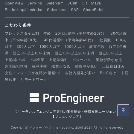
OpenView
Jenkins
Selenium
JUnit
Git
Maya
Photoshop/illustrator
Salesforce
SAP
SharePoint
こだわり条件
フレックスタイム制
年齢
20代活躍中（平均年齢20代）
30代活躍
中（平均年齢30代）
40代活躍中（平均年齢40代）
社員数
100人
以下
300人以下
1000人以下
1000人以上
設立年数
設立5年未
満
設立5年以上10年未満
設立10年以上20年未満
設立20年以上
上場/非上場
上場企業
上場準備中
グローバル
英語が活かせる
外国籍相談可
福利厚生
残業少なめ
離職率が低い
土日祝日休み
女性エンジニアが在籍(or活躍中)
自社内開発が多い
BtoC向け
未経
験歓迎
リモートワーク可
フリーランスITエンジニア専門の案件紹介・転職支援エージェント
【プロエンジニア】
Copyright© インターノウス internous,inc. 2005-2021 All rights reserved.