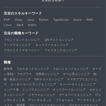
注目のスキルキーワード
PHP
Ruby
Java
Python
TypeScript
Azure
AWS
Linux
Swift
Kotlin
注目の職種キーワード
フロントエンドエンジニア
QA/テストエンジニア
インフラエンジニア
ネットワークエンジニア
プロジェクトマネージャー
フルスタックエンジニア
職種
開発系
フルスタックエンジニア
フロントエンドエンジニア
オープ
ン系SE・プログラマ
汎用系エンジニア
ゲーム系エンジニア
制
御・組込エンジニア
QA/テストエンジニア
スマホアプリエンジニ
ア
コーダー/マークアップエンジニア
サーバーサイドエンジニア
インフラ系
インフラエンジニア
ネットワークエンジニア
セキュリ
ティエンジニア
クラウドエンジニア
データベースエンジニア
ITコ
ンサルタント系
ITコンサルタント
プリセールス
データサイエンテ
ィスト
管理系
プロジェクトマネージャー
プロダクトマネージャ