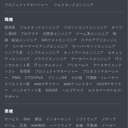
プロジェクトマネージャー
フルスタックエンジニア
職種
開発系
フルスタックエンジニア
フロントエンドエンジニア
オープ
ン系SE・プログラマ
汎用系エンジニア
ゲーム系エンジニア
制
御・組込エンジニア
QA/テストエンジニア
スマホアプリエンジニ
ア
コーダー/マークアップエンジニア
サーバーサイドエンジニア
インフラ系
インフラエンジニア
ネットワークエンジニア
セキュリ
ティエンジニア
クラウドエンジニア
データベースエンジニア
ITコ
ンサルタント系
ITコンサルタント
プリセールス
データサイエンテ
ィスト
管理系
プロジェクトマネージャー
プロダクトマネージャ
ー
PMO
CTO/VPoE
ブリッジSE
その他
IT講師・トレーナー
クリエイター系
webデザイナー
webディレクター
UI/UXデザイナ
ー
バックオフィス系
社内SE
ヘルプデスク
カスタマーサクセス/
サポート
業種
サービス
SIer
通信
インターネット
ソフトウェア
メディア
ゲーム
広告
web制作
ハードウェア
金融・不動産
メーカー