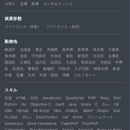
小売り
流通
医療
コンサルティング
就業形態
フリーランス（常駐）
フリーランス（在宅）
勤務地
確認中
北海道
東北
茨城県
栃木県
群馬県
埼玉県
千葉県
東京都
北区
千代田区
中央区
港区
新宿区
文京区
台東区
墨田区
江東区
品川区
目黒区
大田区
世田谷区
渋谷区
中野
区
杉並区
豊島区
板橋区
23区外
江戸川区
神奈川県
東海
中部
近畿
九州
中国・四国
沖縄
フルリモート
スキル
言語
HTML・CSS
JavaScript
TypeScript
PHP
Ruby
Perl
Python
Go
Objective-C
Swift
Java
Scala
C
C++
C#
VBA
VB.Net
VB Script
VBA
COBOL
ABAP
Delphi
SQL
PL/SQL
VC++
Dart(Flutter)
.net
Kotlin
フレームワーク
Symphony
Zend Framework
CakePHP
FuelPHP
CodeIgniter
Play Framework
Spring
Seasar2
Ruby on Rails