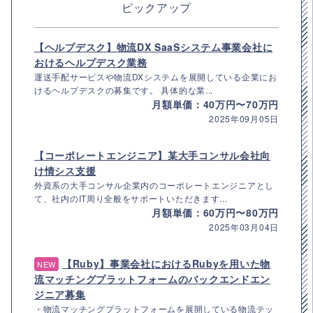
ピックアップ
【ヘルプデスク】物流DX SaaSシステム事業会社に
おけるヘルプデスク業務
運送手配サービスや物流DXシステムを展開している企業にお
けるヘルプデスクの募集です。 具体的な業...
月額単価：40万円〜70万円
2025年09月05日
【コーポレートエンジニア】某大手コンサル会社向
け情シス支援
外資系の大手コンサル企業内のコーポレートエンジニアとし
て、社内のIT周り全般をサポートいただきます...
月額単価：60万円〜80万円
2025年03月04日
【Ruby】事業会社におけるRubyを用いた物
NEW
流マッチングプラットフォームのバックエンドエン
ジニア募集
・物流マッチングプラットフォームを展開している物流テッ