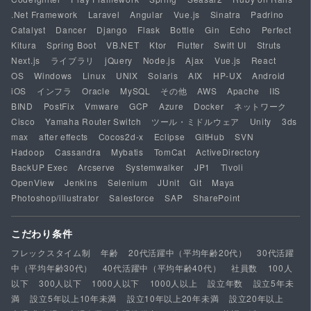
.Net Framework
Laravel
Angular
Vue.js
Sinatra
Padrino
Catalyst
Dancer
Django
Flask
Bottle
Gin
Echo
Perfect
Kitura
Spring Boot
VB.NET
Ktor
Flutter
Swift UI
Struts
Next.js
ライブラリ
jQuery
Node.js
Ajax
Vue.js
React
OS
Windows
Linux
UNIX
Solaris
AIX
HP-UX
Android
iOS
インフラ
Oracle
MySQL
その他
AWS
Apache
IIS
BIND
PostFix
Vmware
GCP
Azure
Docker
ネットワーク
Cisco
Yamaha Router Switch
ツール・ミドルウェア
Unity
3ds
max
after effects
Cocos2d-x
Eclipse
GitHub
SVN
Hadoop
Cassandra
Mybatis
TomCat
ActiveDirectory
BackUP Exec
Arcserve
Systemwalker
JP1
Tivoli
OpenView
Jenkins
Selenium
JUnit
Git
Maya
Photoshop/illustrator
Salesforce
SAP
SharePoint
こだわり条件
フレックスタイム制
年齢
20代活躍中（平均年齢20代）
30代活躍
中（平均年齢30代）
40代活躍中（平均年齢40代）
社員数
100人
以下
300人以下
1000人以下
1000人以上
設立年数
設立5年未
満
設立5年以上10年未満
設立10年以上20年未満
設立20年以上