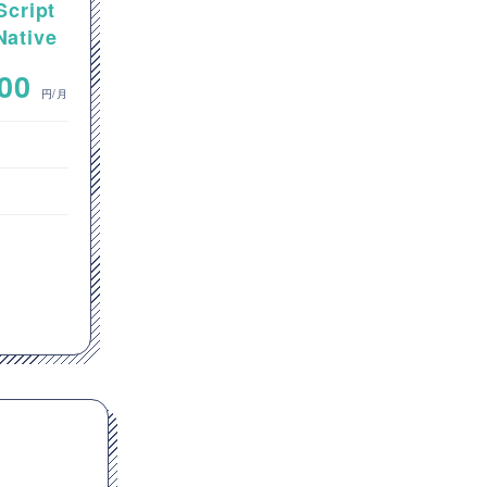
Script
【Salesforce】金融業向け
tive
Salesforce機能追加・拡張開
アプリ
発案件
~
000
800,000
円/月
円/月
フロントエンドエンジニア
オープン系SE・プログラマ
東京都
JavaScript
GitHub
Git