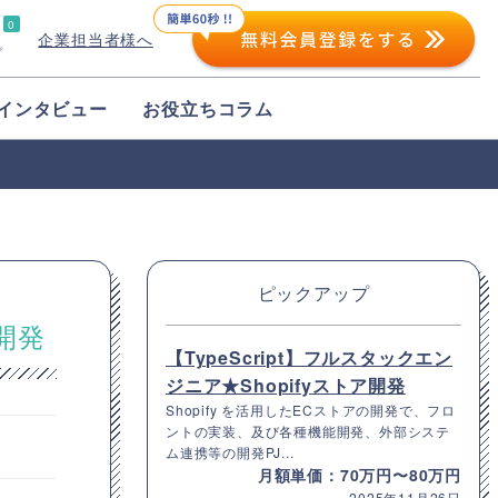
0
企業担当者様へ
プ
インタビュー
お役立ちコラム
ピックアップ
S開発
【TypeScript】フルスタックエン
ジニア★Shopifyストア開発
Shopify を活用したECストアの開発で、フロ
ントの実装、及び各種機能開発、外部システ
ム連携等の開発PJ...
月額単価：70万円〜80万円
2025年11月26日