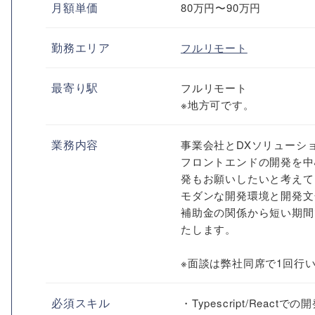
月額単価
80万円〜90万円
勤務エリア
フルリモート
最寄り駅
フルリモート
※地方可です。
業務内容
事業会社とDXソリューシ
フロントエンドの開発を中
発もお願いしたいと考えて
モダンな開発環境と開発文
補助金の関係から短い期間
たします。
※面談は弊社同席で1回行
必須スキル
・Typescript/React