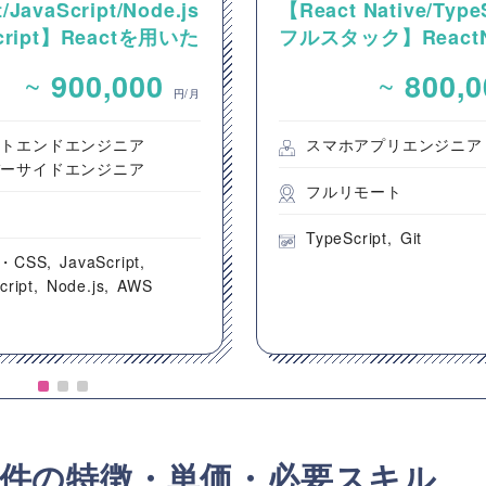
/JavaScript/Node.js
【React Native/Type
Script】Reactを用いた
フルスタック】ReactNa
ンテンツ配信システム
を用いた新規モバイル
~
~
900,000
800,
ントエンド開発案件
開発案件
円/月
ントエンドエンジニア
スマホアプリエンジニア
バーサイドエンジニア
フルリモート
都
TypeScript
Git
・CSS
JavaScript
cript
Node.js
AWS
ンス案件の特徴・単価・必要スキル