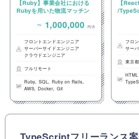
【Ruby】事業会社における
【React
Rubyを用いた物流マッチン
/Type
グプラットフォームのバック
動画コ
~
1,000,000
エンドエンジニア募集
のフロ
円/月
フロントエンドエンジニア
フロ
サーバーサイドエンジニア
サー
クラウドエンジニア
東京
フルリモート
HTML
Ruby
SQL
Ruby on Rails
TypeS
AWS
Docker
Git
TypeScriptフリーラ