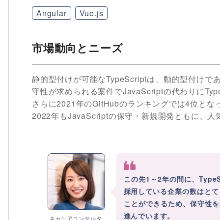
Angular
Vue.js
市場動向とニーズ
静的型付けが可能なTypeScriptは、動的型付けで
守性が求められる案件でJavaScriptの代わりにTy
さらに2021年のGitHubのランキングでは4位
2022年もJavaScriptの保守・新規開発とも
この先1～2年の間に、TypeS
採用している企業の数はとても
ことができるため、保守性を
進んでいます。
キャリアコンサルタ