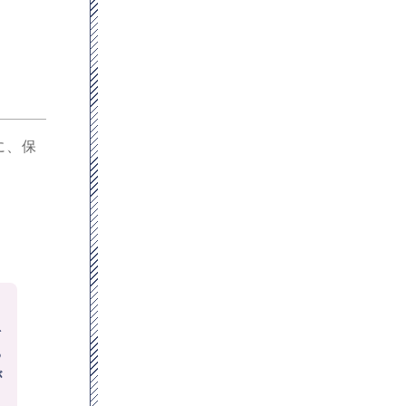
に、保
を
る
が