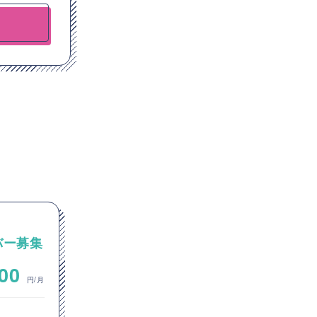
【ネットワーク】化学/素材
バー募集
~
1,000,000
000
円/月
円/月
ネットワークエンジニア