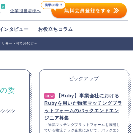
0
企業担当者様へ
プ
インタビュー
お役立ちコラム
リモート可で月40万～
ピックアップ
門の委
【Ruby】事業会社における
NEW
Rubyを用いた物流マッチングプラ
ットフォームのバックエンドエン
ジニア募集
・物流マッチングプラットフォームを展開し
ている物流テック企業において、バックエン