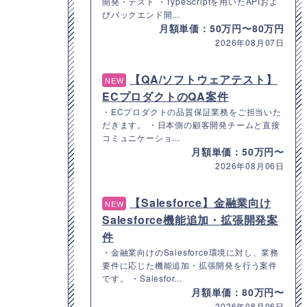
開発・テスト ・TypeScriptを用いたAPIおよ
びバックエンド開...
月額単価：50万円〜80万円
2026年08月07日
【QA/ソフトウェアテスト】
NEW
ECプロダクトのQA案件
・ECプロダクトの品質保証業務をご担当いた
だきます。 ・日本側の顧客開発チームと直接
コミュニケーショ...
月額単価：50万円〜
2026年08月06日
【Salesforce】金融業向け
NEW
Salesforce機能追加・拡張開発案
件
・金融業向けのSalesforce環境に対し、業務
要件に応じた機能追加・拡張開発を行う案件
です。 ・Salesfor...
月額単価：80万円〜
2026年08月06日