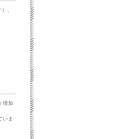
す）。
々増加
ていま