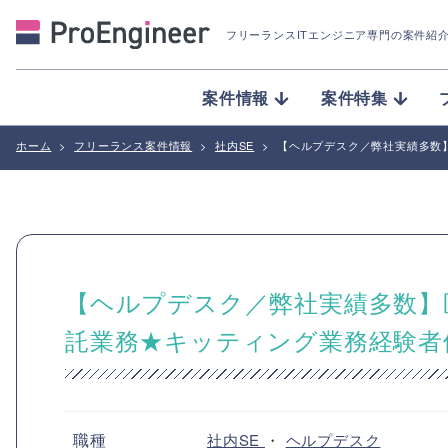
フリーランスITエンジニア専門の案件紹
案件情報
案件特集
ホーム
>
フリーランス案件情報
>
社内SE
>
【ヘルプデスク／弊社実績多数
【ヘルプデスク／弊社実績多数】
託業務★キッティング業務経験者
職種
社内SE
・
ヘルプデスク