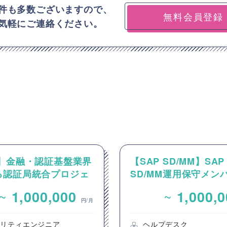
件も多数ございますので、
無料会員登録
気軽にご連絡ください。
O】金融・認証基盤業界
【SAP SD/MM】SAP
る認証局統合プロジェ
SD/MM運用保守メン
MO/プロジェクト推
~
~
1,000,000
1,000,
円/月
ュリティエンジニア
ヘルプデスク