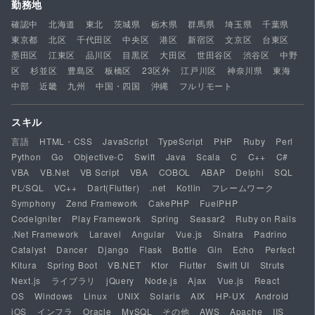
勤務地
確認中
北海道
東北
茨城県
栃木県
群馬県
埼玉県
千葉県
東京都
北区
千代田区
中央区
港区
新宿区
文京区
台東区
墨田区
江東区
品川区
目黒区
大田区
世田谷区
渋谷区
中野
区
杉並区
豊島区
板橋区
23区外
江戸川区
神奈川県
東海
中部
近畿
九州
中国・四国
沖縄
フルリモート
スキル
言語
HTML・CSS
JavaScript
TypeScript
PHP
Ruby
Perl
Python
Go
Objective-C
Swift
Java
Scala
C
C++
C#
VBA
VB.Net
VB Script
VBA
COBOL
ABAP
Delphi
SQL
PL/SQL
VC++
Dart(Flutter)
.net
Kotlin
フレームワーク
Symphony
Zend Framework
CakePHP
FuelPHP
CodeIgniter
Play Framework
Spring
Seasar2
Ruby on Rails
.Net Framework
Laravel
Angular
Vue.js
Sinatra
Padrino
Catalyst
Dancer
Django
Flask
Bottle
Gin
Echo
Perfect
Kitura
Spring Boot
VB.NET
Ktor
Flutter
Swift UI
Struts
Next.js
ライブラリ
jQuery
Node.js
Ajax
Vue.js
React
OS
Windows
Linux
UNIX
Solaris
AIX
HP-UX
Android
iOS
インフラ
Oracle
MySQL
その他
AWS
Apache
IIS