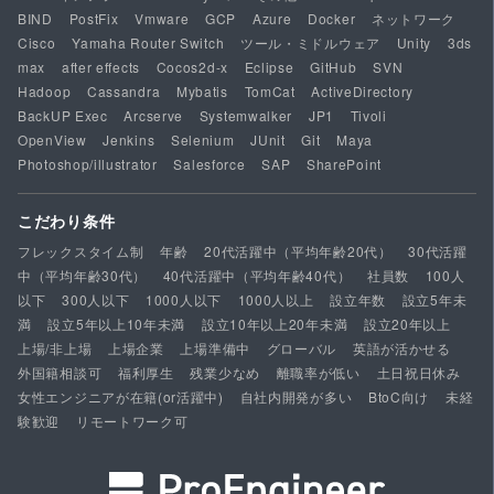
BIND
PostFix
Vmware
GCP
Azure
Docker
ネットワーク
Cisco
Yamaha Router Switch
ツール・ミドルウェア
Unity
3ds
max
after effects
Cocos2d-x
Eclipse
GitHub
SVN
Hadoop
Cassandra
Mybatis
TomCat
ActiveDirectory
BackUP Exec
Arcserve
Systemwalker
JP1
Tivoli
OpenView
Jenkins
Selenium
JUnit
Git
Maya
Photoshop/illustrator
Salesforce
SAP
SharePoint
こだわり条件
フレックスタイム制
年齢
20代活躍中（平均年齢20代）
30代活躍
中（平均年齢30代）
40代活躍中（平均年齢40代）
社員数
100人
以下
300人以下
1000人以下
1000人以上
設立年数
設立5年未
満
設立5年以上10年未満
設立10年以上20年未満
設立20年以上
上場/非上場
上場企業
上場準備中
グローバル
英語が活かせる
外国籍相談可
福利厚生
残業少なめ
離職率が低い
土日祝日休み
女性エンジニアが在籍(or活躍中)
自社内開発が多い
BtoC向け
未経
験歓迎
リモートワーク可