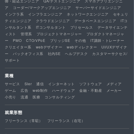
御・組込エンジニア
QA/テストエンジニア
スマホアプリエンジニ
ア
コーダー/マークアップエンジニア
サーバーサイドエンジニア
インフラ系
インフラエンジニア
ネットワークエンジニア
セキュリ
ティエンジニア
クラウドエンジニア
データベースエンジニア
ITコ
ンサルタント系
ITコンサルタント
プリセールス
データサイエンテ
ィスト
管理系
プロジェクトマネージャー
プロダクトマネージャ
ー
PMO
CTO/VPoE
ブリッジSE
その他
IT講師・トレーナー
クリエイター系
webデザイナー
webディレクター
UI/UXデザイナ
ー
バックオフィス系
社内SE
ヘルプデスク
カスタマーサクセス/
サポート
業種
サービス
SIer
通信
インターネット
ソフトウェア
メディア
ゲーム
広告
web制作
ハードウェア
金融・不動産
メーカー
小売り
流通
医療
コンサルティング
就業形態
フリーランス（常駐）
フリーランス（在宅）