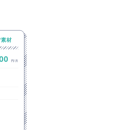
/素材
【ERM】石油業界クライアン
トにおけるERM伴走支援
000
~
1,000,000
円/月
円/月
ITコンサルタント
ヘルプデスク
東京都