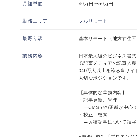
月額単価
40万円〜50万円
勤務エリア
フルリモート
最寄り駅
基本リモート（地方在住不
業務内容
日本最大級のビジネス書式
る記事メディアの記事入稿
340万人以上を誇る当サ
大切なポジションです。
【具体的な業務内容】
・記事更新、管理
→CMSでの更新が中心
・校正、校閲
→入稿記事について誤字
※面談は弊社「プロエンジ