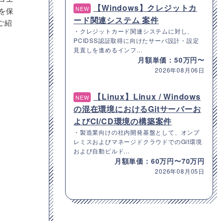
【Windows】クレジットカ
NEW
を保
ード関連システム 案件
ご紹
・クレジットカード関連システムに対し、
PCIDSS認証取得に向けたサーバ設計・設定
見直しを進めるインフ...
月額単価：50万円〜
2026年08月06日
【Linux】Linux / Windows
NEW
の混在環境におけるGitサーバーお
よびCI/CD環境の構築案件
・製造業向けの社内開発基盤として、オンプ
レミスおよびマネージドクラウドでのGit環境
および自動ビルド...
月額単価：60万円〜70万円
2026年08月05日