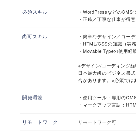
必須スキル
・WordPressなどのC
・正確／丁寧な仕事が得意
尚可スキル
・簡単なデザイン／コーデ
・HTML/CSSの知識（
・Movable Typeの使
※デザイン/コーディング
日本最大級のビジネス書式
合があります。※必須では
開発環境
・使用ツール：専用のCMS (Mo
・マークアップ言語：HTML
リモートワーク
リモートワーク可