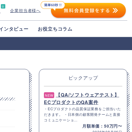
0
企業担当者様へ
プ
インタビュー
お役立ちコラム
ピックアップ
【QA/ソフトウェアテスト】
NEW
ECプロダクトのQA案件
・ECプロダクトの品質保証業務をご担当いた
だきます。 ・日本側の顧客開発チームと直接
コミュニケーショ...
月額単価：50万円〜
2026年08月06日