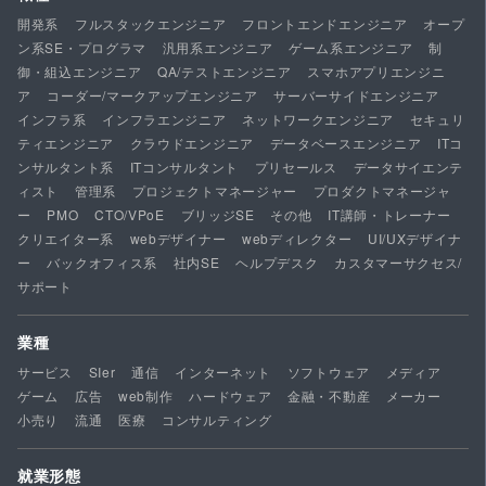
開発系
フルスタックエンジニア
フロントエンドエンジニア
オープ
ン系SE・プログラマ
汎用系エンジニア
ゲーム系エンジニア
制
御・組込エンジニア
QA/テストエンジニア
スマホアプリエンジニ
ア
コーダー/マークアップエンジニア
サーバーサイドエンジニア
インフラ系
インフラエンジニア
ネットワークエンジニア
セキュリ
ティエンジニア
クラウドエンジニア
データベースエンジニア
ITコ
ンサルタント系
ITコンサルタント
プリセールス
データサイエンテ
ィスト
管理系
プロジェクトマネージャー
プロダクトマネージャ
ー
PMO
CTO/VPoE
ブリッジSE
その他
IT講師・トレーナー
クリエイター系
webデザイナー
webディレクター
UI/UXデザイナ
ー
バックオフィス系
社内SE
ヘルプデスク
カスタマーサクセス/
サポート
業種
サービス
SIer
通信
インターネット
ソフトウェア
メディア
ゲーム
広告
web制作
ハードウェア
金融・不動産
メーカー
小売り
流通
医療
コンサルティング
就業形態