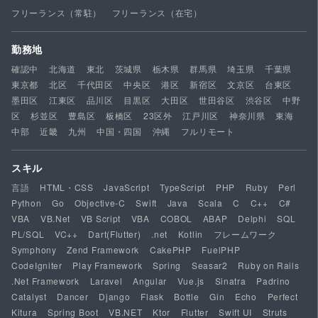
フリーランス（常駐）
フリーランス（在宅）
勤務地
確認中
北海道
東北
茨城県
栃木県
群馬県
埼玉県
千葉県
東京都
北区
千代田区
中央区
港区
新宿区
文京区
台東区
墨田区
江東区
品川区
目黒区
大田区
世田谷区
渋谷区
中野
区
杉並区
豊島区
板橋区
23区外
江戸川区
神奈川県
東海
中部
近畿
九州
中国・四国
沖縄
フルリモート
スキル
言語
HTML・CSS
JavaScript
TypeScript
PHP
Ruby
Perl
Python
Go
Objective-C
Swift
Java
Scala
C
C++
C#
VBA
VB.Net
VB Script
VBA
COBOL
ABAP
Delphi
SQL
PL/SQL
VC++
Dart(Flutter)
.net
Kotlin
フレームワーク
Symphony
Zend Framework
CakePHP
FuelPHP
CodeIgniter
Play Framework
Spring
Seasar2
Ruby on Rails
.Net Framework
Laravel
Angular
Vue.js
Sinatra
Padrino
Catalyst
Dancer
Django
Flask
Bottle
Gin
Echo
Perfect
Kitura
Spring Boot
VB.NET
Ktor
Flutter
Swift UI
Struts