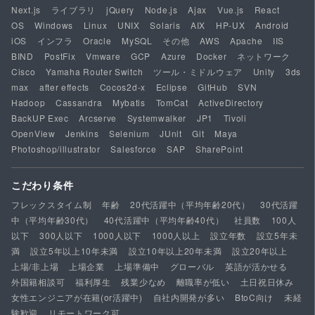
Next.js
ライブラリ
jQuery
Node.js
Ajax
Vue.js
React
OS
Windows
Linux
UNIX
Solaris
AIX
HP-UX
Android
iOS
インフラ
Oracle
MySQL
その他
AWS
Apache
IIS
BIND
PostFix
Vmware
GCP
Azure
Docker
ネットワーク
Cisco
Yamaha Router Switch
ツール・ミドルウェア
Unity
3ds
max
after effects
Cocos2d-x
Eclipse
GitHub
SVN
Hadoop
Cassandra
Mybatis
TomCat
ActiveDirectory
BackUP Exec
Arcserve
Systemwalker
JP1
Tivoli
OpenView
Jenkins
Selenium
JUnit
Git
Maya
Photoshop/illustrator
Salesforce
SAP
SharePoint
こだわり条件
フレックスタイム制
年齢
20代活躍中（平均年齢20代）
30代活躍
中（平均年齢30代）
40代活躍中（平均年齢40代）
社員数
100人
以下
300人以下
1000人以下
1000人以上
設立年数
設立5年未
満
設立5年以上10年未満
設立10年以上20年未満
設立20年以上
上場/非上場
上場企業
上場準備中
グローバル
英語が活かせる
外国籍相談可
福利厚生
残業少なめ
離職率が低い
土日祝日休み
女性エンジニアが在籍(or活躍中)
自社内開発が多い
BtoC向け
未経
験歓迎
リモートワーク可