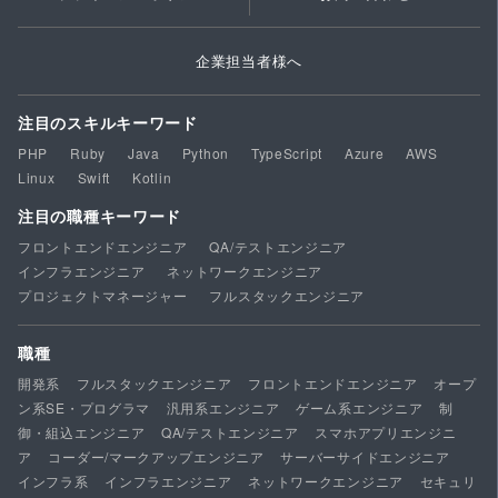
企業担当者様へ
注目のスキルキーワード
PHP
Ruby
Java
Python
TypeScript
Azure
AWS
Linux
Swift
Kotlin
注目の職種キーワード
フロントエンドエンジニア
QA/テストエンジニア
インフラエンジニア
ネットワークエンジニア
プロジェクトマネージャー
フルスタックエンジニア
職種
開発系
フルスタックエンジニア
フロントエンドエンジニア
オープ
ン系SE・プログラマ
汎用系エンジニア
ゲーム系エンジニア
制
御・組込エンジニア
QA/テストエンジニア
スマホアプリエンジニ
ア
コーダー/マークアップエンジニア
サーバーサイドエンジニア
インフラ系
インフラエンジニア
ネットワークエンジニア
セキュリ