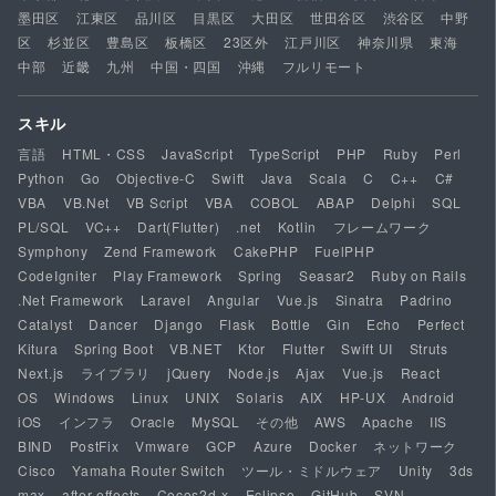
墨田区
江東区
品川区
目黒区
大田区
世田谷区
渋谷区
中野
区
杉並区
豊島区
板橋区
23区外
江戸川区
神奈川県
東海
中部
近畿
九州
中国・四国
沖縄
フルリモート
スキル
言語
HTML・CSS
JavaScript
TypeScript
PHP
Ruby
Perl
Python
Go
Objective-C
Swift
Java
Scala
C
C++
C#
VBA
VB.Net
VB Script
VBA
COBOL
ABAP
Delphi
SQL
PL/SQL
VC++
Dart(Flutter)
.net
Kotlin
フレームワーク
Symphony
Zend Framework
CakePHP
FuelPHP
CodeIgniter
Play Framework
Spring
Seasar2
Ruby on Rails
.Net Framework
Laravel
Angular
Vue.js
Sinatra
Padrino
Catalyst
Dancer
Django
Flask
Bottle
Gin
Echo
Perfect
Kitura
Spring Boot
VB.NET
Ktor
Flutter
Swift UI
Struts
Next.js
ライブラリ
jQuery
Node.js
Ajax
Vue.js
React
OS
Windows
Linux
UNIX
Solaris
AIX
HP-UX
Android
iOS
インフラ
Oracle
MySQL
その他
AWS
Apache
IIS
BIND
PostFix
Vmware
GCP
Azure
Docker
ネットワーク
Cisco
Yamaha Router Switch
ツール・ミドルウェア
Unity
3ds
max
after effects
Cocos2d-x
Eclipse
GitHub
SVN