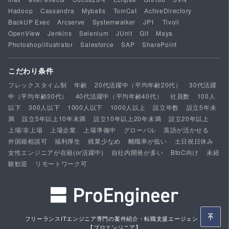
Hadoop
Cassandra
Mybatis
TomCat
ActiveDirectory
BackUP Exec
Arcserve
Systemwalker
JP1
Tivoli
OpenView
Jenkins
Selenium
JUnit
Git
Maya
Photoshop/illustrator
Salesforce
SAP
SharePoint
こだわり条件
フレックスタイム制
年齢
20代活躍中（平均年齢20代）
30代活躍
中（平均年齢30代）
40代活躍中（平均年齢40代）
社員数
100人
以下
300人以下
1000人以下
1000人以上
設立年数
設立5年未
満
設立5年以上10年未満
設立10年以上20年未満
設立20年以上
上場/非上場
上場企業
上場準備中
グローバル
英語が活かせる
外国籍相談可
福利厚生
残業少なめ
離職率が低い
土日祝日休み
女性エンジニアが在籍(or活躍中)
自社内開発が多い
BtoC向け
未経
験歓迎
リモートワーク可
フリーランスITエンジニア専門の案件紹介・転職支援エージェント
【プロエンジニア】