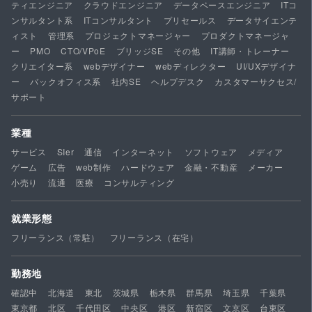
ティエンジニア
クラウドエンジニア
データベースエンジニア
ITコ
ンサルタント系
ITコンサルタント
プリセールス
データサイエンテ
ィスト
管理系
プロジェクトマネージャー
プロダクトマネージャ
ー
PMO
CTO/VPoE
ブリッジSE
その他
IT講師・トレーナー
クリエイター系
webデザイナー
webディレクター
UI/UXデザイナ
ー
バックオフィス系
社内SE
ヘルプデスク
カスタマーサクセス/
サポート
業種
サービス
SIer
通信
インターネット
ソフトウェア
メディア
ゲーム
広告
web制作
ハードウェア
金融・不動産
メーカー
小売り
流通
医療
コンサルティング
就業形態
フリーランス（常駐）
フリーランス（在宅）
勤務地
確認中
北海道
東北
茨城県
栃木県
群馬県
埼玉県
千葉県
東京都
北区
千代田区
中央区
港区
新宿区
文京区
台東区