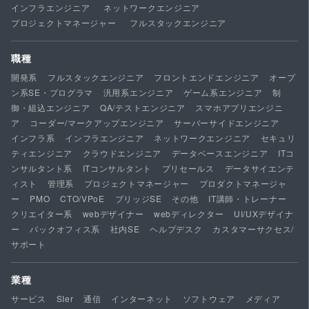
インフラエンジニア
ネットワークエンジニア
プロジェクトマネージャー
フルスタックエンジニア
職種
開発系
フルスタックエンジニア
フロントエンドエンジニア
オープ
ン系SE・プログラマ
汎用系エンジニア
ゲーム系エンジニア
制
御・組込エンジニア
QA/テストエンジニア
スマホアプリエンジニ
ア
コーダー/マークアップエンジニア
サーバーサイドエンジニア
インフラ系
インフラエンジニア
ネットワークエンジニア
セキュリ
ティエンジニア
クラウドエンジニア
データベースエンジニア
ITコ
ンサルタント系
ITコンサルタント
プリセールス
データサイエンテ
ィスト
管理系
プロジェクトマネージャー
プロダクトマネージャ
ー
PMO
CTO/VPoE
ブリッジSE
その他
IT講師・トレーナー
クリエイター系
webデザイナー
webディレクター
UI/UXデザイナ
ー
バックオフィス系
社内SE
ヘルプデスク
カスタマーサクセス/
サポート
業種
サービス
SIer
通信
インターネット
ソフトウェア
メディア