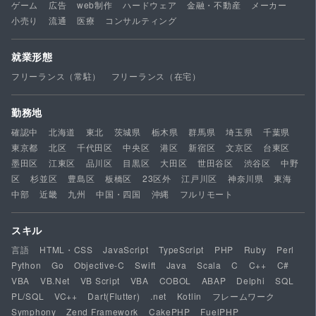
ゲーム
広告
web制作
ハードウェア
金融・不動産
メーカー
小売り
流通
医療
コンサルティング
就業形態
フリーランス（常駐）
フリーランス（在宅）
勤務地
確認中
北海道
東北
茨城県
栃木県
群馬県
埼玉県
千葉県
東京都
北区
千代田区
中央区
港区
新宿区
文京区
台東区
墨田区
江東区
品川区
目黒区
大田区
世田谷区
渋谷区
中野
区
杉並区
豊島区
板橋区
23区外
江戸川区
神奈川県
東海
中部
近畿
九州
中国・四国
沖縄
フルリモート
スキル
言語
HTML・CSS
JavaScript
TypeScript
PHP
Ruby
Perl
Python
Go
Objective-C
Swift
Java
Scala
C
C++
C#
VBA
VB.Net
VB Script
VBA
COBOL
ABAP
Delphi
SQL
PL/SQL
VC++
Dart(Flutter)
.net
Kotlin
フレームワーク
Symphony
Zend Framework
CakePHP
FuelPHP