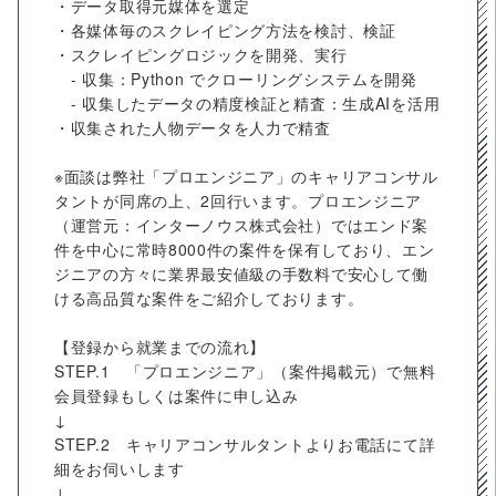
・データ取得元媒体を選定
・各媒体毎のスクレイピング方法を検討、検証
・スクレイピングロジックを開発、実行
- 収集：Python でクローリングシステムを開発
- 収集したデータの精度検証と精査：生成AIを活用
・収集された人物データを人力で精査
※面談は弊社「プロエンジニア」のキャリアコンサル
タントが同席の上、2回行います。プロエンジニア
（運営元：インターノウス株式会社）ではエンド案
件を中心に常時8000件の案件を保有しており、エン
ジニアの方々に業界最安値級の手数料で安心して働
ける高品質な案件をご紹介しております。
【登録から就業までの流れ】
STEP.1 「プロエンジニア」（案件掲載元）で無料
会員登録もしくは案件に申し込み
↓
STEP.2 キャリアコンサルタントよりお電話にて詳
細をお伺いします
↓