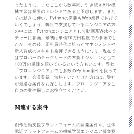
ったように、またここから数年間、引き続きAIや機
械学習は業界のトレンドであると予想します。また
その動きに伴い、Pythonの需要もWeb業界で伸びて
いくでしょう。弊社で支援しているエンジニアの方
の中には、Pythonエンジニアとして動画系Webベン
チャーに参画。最初は単価70万円程度での参画でし
たが、その後、正社員時代に培ったマネジメントや
新人育成のスキルも発揮できるようになり、現在で
はプロパーのテックリードの右腕ポジションとして
100万の単価を頂いているという方もいます。弊社
「プロエンジニア」でも多数のPython案件を扱って
います。会員登録（無料）いただけた方には、弊社
が最適な案件をお探しします。プロエンジニアをご
自身の案件探しにお役立てください。
関連する案件
創作活動支援プラットフォームの開発案件や、生体
認証プラットフォームの機械学習エンジニア募集案