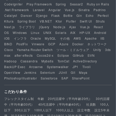
CodeIgniter
Play Framework
Spring
Seasar2
Ruby on Rails
.Net Framework
Laravel
Angular
Vue.js
Sinatra
Padrino
Catalyst
Dancer
Django
Flask
Bottle
Gin
Echo
Perfect
Kitura
Spring Boot
VB.NET
Ktor
Flutter
Swift UI
Struts
Next.js
ライブラリ
jQuery
Node.js
Ajax
Vue.js
React
OS
Windows
Linux
UNIX
Solaris
AIX
HP-UX
Android
iOS
インフラ
Oracle
MySQL
その他
AWS
Apache
IIS
BIND
PostFix
Vmware
GCP
Azure
Docker
ネットワーク
Cisco
Yamaha Router Switch
ツール・ミドルウェア
Unity
3ds
max
after effects
Cocos2d-x
Eclipse
GitHub
SVN
Hadoop
Cassandra
Mybatis
TomCat
ActiveDirectory
BackUP Exec
Arcserve
Systemwalker
JP1
Tivoli
OpenView
Jenkins
Selenium
JUnit
Git
Maya
Photoshop/illustrator
Salesforce
SAP
SharePoint
こだわり条件
フレックスタイム制
年齢
20代活躍中（平均年齢20代）
30代活躍
中（平均年齢30代）
40代活躍中（平均年齢40代）
社員数
100人
以下
300人以下
1000人以下
1000人以上
設立年数
設立5年未
満
設立5年以上10年未満
設立10年以上20年未満
設立20年以上