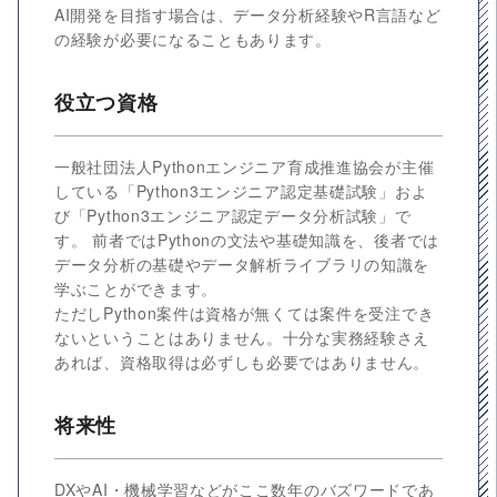
AI開発を目指す場合は、データ分析経験やR言語など
の経験が必要になることもあります。
役立つ資格
一般社団法人Pythonエンジニア育成推進協会が主催
している「Python3エンジニア認定基礎試験」およ
び「Python3エンジニア認定データ分析試験」で
す。 前者ではPythonの文法や基礎知識を、後者では
データ分析の基礎やデータ解析ライブラリの知識を
学ぶことができます。
ただしPython案件は資格が無くては案件を受注でき
ないということはありません。十分な実務経験さえ
あれば、資格取得は必ずしも必要ではありません。
将来性
DXやAI・機械学習などがここ数年のバズワードであ