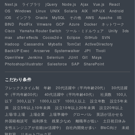
Next.js
ライブラリ
jQuery
Node.js
Ajax
Vue.js
React
OS
Windows
Linux
UNIX
Solaris
AIX
HP-UX
Android
iOS
インフラ
Oracle
MySQL
その他
AWS
Apache
IIS
BIND
PostFix
Vmware
GCP
Azure
Docker
ネットワーク
Cisco
Yamaha Router Switch
ツール・ミドルウェア
Unity
3ds
max
after effects
Cocos2d-x
Eclipse
GitHub
SVN
Hadoop
Cassandra
Mybatis
TomCat
ActiveDirectory
BackUP Exec
Arcserve
Systemwalker
JP1
Tivoli
OpenView
Jenkins
Selenium
JUnit
Git
Maya
Photoshop/illustrator
Salesforce
SAP
SharePoint
こだわり条件
フレックスタイム制
年齢
20代活躍中（平均年齢20代）
30代活躍
中（平均年齢30代）
40代活躍中（平均年齢40代）
社員数
100人
以下
300人以下
1000人以下
1000人以上
設立年数
設立5年未
満
設立5年以上10年未満
設立10年以上20年未満
設立20年以上
上場/非上場
上場企業
上場準備中
グローバル
英語が活かせる
外国籍相談可
福利厚生
残業少なめ
離職率が低い
土日祝日休み
女性エンジニアが在籍(or活躍中)
自社内開発が多い
BtoC向け
未経
験歓迎
リモートワーク可