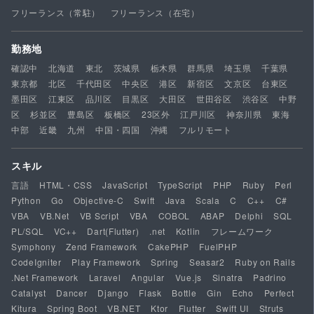
フリーランス（常駐）
フリーランス（在宅）
勤務地
確認中
北海道
東北
茨城県
栃木県
群馬県
埼玉県
千葉県
東京都
北区
千代田区
中央区
港区
新宿区
文京区
台東区
墨田区
江東区
品川区
目黒区
大田区
世田谷区
渋谷区
中野
区
杉並区
豊島区
板橋区
23区外
江戸川区
神奈川県
東海
中部
近畿
九州
中国・四国
沖縄
フルリモート
スキル
言語
HTML・CSS
JavaScript
TypeScript
PHP
Ruby
Perl
Python
Go
Objective-C
Swift
Java
Scala
C
C++
C#
VBA
VB.Net
VB Script
VBA
COBOL
ABAP
Delphi
SQL
PL/SQL
VC++
Dart(Flutter)
.net
Kotlin
フレームワーク
Symphony
Zend Framework
CakePHP
FuelPHP
CodeIgniter
Play Framework
Spring
Seasar2
Ruby on Rails
.Net Framework
Laravel
Angular
Vue.js
Sinatra
Padrino
Catalyst
Dancer
Django
Flask
Bottle
Gin
Echo
Perfect
Kitura
Spring Boot
VB.NET
Ktor
Flutter
Swift UI
Struts