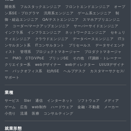
開発系
フルスタックエンジニア
フロントエンドエンジニア
オープ
ン系SE・プログラマ
汎用系エンジニア
ゲーム系エンジニア
制
御・組込エンジニア
QA/テストエンジニア
スマホアプリエンジニ
ア
コーダー/マークアップエンジニア
サーバーサイドエンジニア
インフラ系
インフラエンジニア
ネットワークエンジニア
セキュリ
ティエンジニア
クラウドエンジニア
データベースエンジニア
ITコ
ンサルタント系
ITコンサルタント
プリセールス
データサイエンテ
ィスト
管理系
プロジェクトマネージャー
プロダクトマネージャ
ー
PMO
CTO/VPoE
ブリッジSE
その他
IT講師・トレーナー
クリエイター系
webデザイナー
webディレクター
UI/UXデザイナ
ー
バックオフィス系
社内SE
ヘルプデスク
カスタマーサクセス/
サポート
業種
サービス
SIer
通信
インターネット
ソフトウェア
メディア
ゲーム
広告
web制作
ハードウェア
金融・不動産
メーカー
小売り
流通
医療
コンサルティング
就業形態