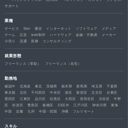
サポート
業種
サービス
SIer
通信
インターネット
ソフトウェア
メディア
ゲーム
広告
web制作
ハードウェア
金融・不動産
メーカー
小売り
流通
医療
コンサルティング
就業形態
フリーランス（常駐）
フリーランス（在宅）
勤務地
確認中
北海道
東北
茨城県
栃木県
群馬県
埼玉県
千葉県
東京都
北区
千代田区
中央区
港区
新宿区
文京区
台東区
墨田区
江東区
品川区
目黒区
大田区
世田谷区
渋谷区
中野
区
杉並区
豊島区
板橋区
23区外
江戸川区
神奈川県
東海
中部
近畿
九州
中国・四国
沖縄
フルリモート
スキル