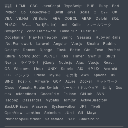
言語
HTML・CSS
JavaScript
TypeScript
PHP
Ruby
Perl
Python
Go
Objective-C
Swift
Java
Scala
C
C++
C#
VBA
VB.Net
VB Script
VBA
COBOL
ABAP
Delphi
SQL
PL/SQL
VC++
Dart(Flutter)
.net
Kotlin
フレームワーク
Symphony
Zend Framework
CakePHP
FuelPHP
CodeIgniter
Play Framework
Spring
Seasar2
Ruby on Rails
.Net Framework
Laravel
Angular
Vue.js
Sinatra
Padrino
Catalyst
Dancer
Django
Flask
Bottle
Gin
Echo
Perfect
Kitura
Spring Boot
VB.NET
Ktor
Flutter
Swift UI
Struts
Next.js
ライブラリ
jQuery
Node.js
Ajax
Vue.js
React
OS
Windows
Linux
UNIX
Solaris
AIX
HP-UX
Android
iOS
インフラ
Oracle
MySQL
その他
AWS
Apache
IIS
BIND
PostFix
Vmware
GCP
Azure
Docker
ネットワーク
Cisco
Yamaha Router Switch
ツール・ミドルウェア
Unity
3ds
max
after effects
Cocos2d-x
Eclipse
GitHub
SVN
Hadoop
Cassandra
Mybatis
TomCat
ActiveDirectory
BackUP Exec
Arcserve
Systemwalker
JP1
Tivoli
OpenView
Jenkins
Selenium
JUnit
Git
Maya
Photoshop/illustrator
Salesforce
SAP
SharePoint