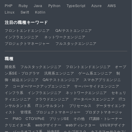
PHP
Ruby
Java
Python
TypeScript
Azure
AWS
Linux
Swift
Kotlin
注目の職種キーワード
フロントエンドエンジニア
QA/テストエンジニア
インフラエンジニア
ネットワークエンジニア
プロジェクトマネージャー
フルスタックエンジニア
職種
開発系
フルスタックエンジニア
フロントエンドエンジニア
オープ
ン系SE・プログラマ
汎用系エンジニア
ゲーム系エンジニア
制
御・組込エンジニア
QA/テストエンジニア
スマホアプリエンジニ
ア
コーダー/マークアップエンジニア
サーバーサイドエンジニア
インフラ系
インフラエンジニア
ネットワークエンジニア
セキュリ
ティエンジニア
クラウドエンジニア
データベースエンジニア
ITコ
ンサルタント系
ITコンサルタント
プリセールス
データサイエンテ
ィスト
管理系
プロジェクトマネージャー
プロダクトマネージャ
ー
PMO
CTO/VPoE
ブリッジSE
その他
IT講師・トレーナー
クリエイター系
webデザイナー
webディレクター
UI/UXデザイナ
ー
バックオフィス系
社内SE
ヘルプデスク
カスタマーサクセス/