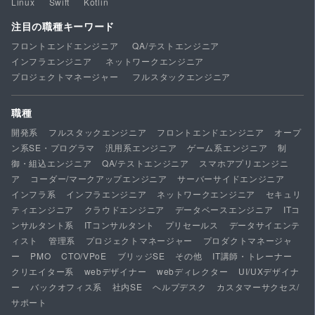
Linux
Swift
Kotlin
注目の職種キーワード
フロントエンドエンジニア
QA/テストエンジニア
インフラエンジニア
ネットワークエンジニア
プロジェクトマネージャー
フルスタックエンジニア
職種
開発系
フルスタックエンジニア
フロントエンドエンジニア
オープ
ン系SE・プログラマ
汎用系エンジニア
ゲーム系エンジニア
制
御・組込エンジニア
QA/テストエンジニア
スマホアプリエンジニ
ア
コーダー/マークアップエンジニア
サーバーサイドエンジニア
インフラ系
インフラエンジニア
ネットワークエンジニア
セキュリ
ティエンジニア
クラウドエンジニア
データベースエンジニア
ITコ
ンサルタント系
ITコンサルタント
プリセールス
データサイエンテ
ィスト
管理系
プロジェクトマネージャー
プロダクトマネージャ
ー
PMO
CTO/VPoE
ブリッジSE
その他
IT講師・トレーナー
クリエイター系
webデザイナー
webディレクター
UI/UXデザイナ
ー
バックオフィス系
社内SE
ヘルプデスク
カスタマーサクセス/
サポート