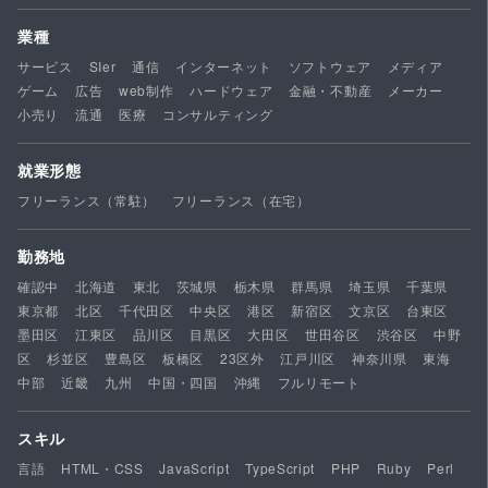
業種
サービス
SIer
通信
インターネット
ソフトウェア
メディア
ゲーム
広告
web制作
ハードウェア
金融・不動産
メーカー
小売り
流通
医療
コンサルティング
就業形態
フリーランス（常駐）
フリーランス（在宅）
勤務地
確認中
北海道
東北
茨城県
栃木県
群馬県
埼玉県
千葉県
東京都
北区
千代田区
中央区
港区
新宿区
文京区
台東区
墨田区
江東区
品川区
目黒区
大田区
世田谷区
渋谷区
中野
区
杉並区
豊島区
板橋区
23区外
江戸川区
神奈川県
東海
中部
近畿
九州
中国・四国
沖縄
フルリモート
スキル
言語
HTML・CSS
JavaScript
TypeScript
PHP
Ruby
Perl