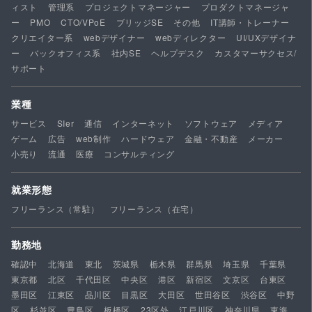
ィスト
管理系
プロジェクトマネージャー
プロダクトマネージャ
ー
PMO
CTO/VPoE
ブリッジSE
その他
IT講師・トレーナー
クリエイター系
webデザイナー
webディレクター
UI/UXデザイナ
ー
バックオフィス系
社内SE
ヘルプデスク
カスタマーサクセス/
サポート
業種
サービス
SIer
通信
インターネット
ソフトウェア
メディア
ゲーム
広告
web制作
ハードウェア
金融・不動産
メーカー
小売り
流通
医療
コンサルティング
就業形態
フリーランス（常駐）
フリーランス（在宅）
勤務地
確認中
北海道
東北
茨城県
栃木県
群馬県
埼玉県
千葉県
東京都
北区
千代田区
中央区
港区
新宿区
文京区
台東区
墨田区
江東区
品川区
目黒区
大田区
世田谷区
渋谷区
中野
区
杉並区
豊島区
板橋区
23区外
江戸川区
神奈川県
東海