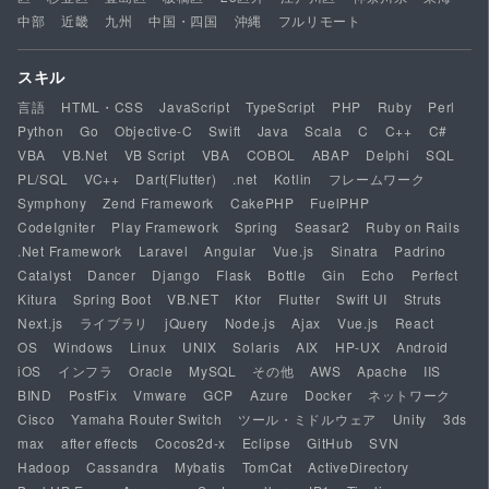
中部
近畿
九州
中国・四国
沖縄
フルリモート
スキル
言語
HTML・CSS
JavaScript
TypeScript
PHP
Ruby
Perl
Python
Go
Objective-C
Swift
Java
Scala
C
C++
C#
VBA
VB.Net
VB Script
VBA
COBOL
ABAP
Delphi
SQL
PL/SQL
VC++
Dart(Flutter)
.net
Kotlin
フレームワーク
Symphony
Zend Framework
CakePHP
FuelPHP
CodeIgniter
Play Framework
Spring
Seasar2
Ruby on Rails
.Net Framework
Laravel
Angular
Vue.js
Sinatra
Padrino
Catalyst
Dancer
Django
Flask
Bottle
Gin
Echo
Perfect
Kitura
Spring Boot
VB.NET
Ktor
Flutter
Swift UI
Struts
Next.js
ライブラリ
jQuery
Node.js
Ajax
Vue.js
React
OS
Windows
Linux
UNIX
Solaris
AIX
HP-UX
Android
iOS
インフラ
Oracle
MySQL
その他
AWS
Apache
IIS
BIND
PostFix
Vmware
GCP
Azure
Docker
ネットワーク
Cisco
Yamaha Router Switch
ツール・ミドルウェア
Unity
3ds
max
after effects
Cocos2d-x
Eclipse
GitHub
SVN
Hadoop
Cassandra
Mybatis
TomCat
ActiveDirectory