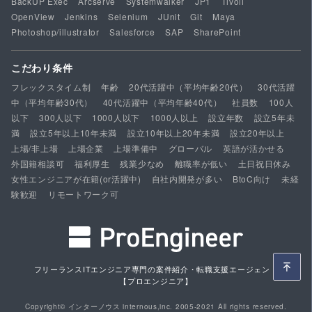
BackUP Exec
Arcserve
Systemwalker
JP1
Tivoli
OpenView
Jenkins
Selenium
JUnit
Git
Maya
Photoshop/illustrator
Salesforce
SAP
SharePoint
こだわり条件
フレックスタイム制
年齢
20代活躍中（平均年齢20代）
30代活躍
中（平均年齢30代）
40代活躍中（平均年齢40代）
社員数
100人
以下
300人以下
1000人以下
1000人以上
設立年数
設立5年未
満
設立5年以上10年未満
設立10年以上20年未満
設立20年以上
上場/非上場
上場企業
上場準備中
グローバル
英語が活かせる
外国籍相談可
福利厚生
残業少なめ
離職率が低い
土日祝日休み
女性エンジニアが在籍(or活躍中)
自社内開発が多い
BtoC向け
未経
験歓迎
リモートワーク可
フリーランスITエンジニア専門の案件紹介・転職支援エージェント
【プロエンジニア】
Copyright© インターノウス internous,inc. 2005-2021 All rights reserved.