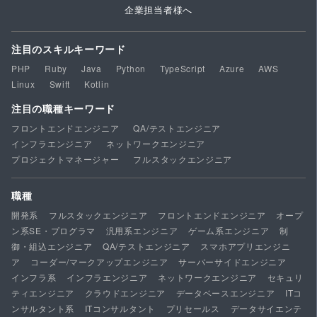
企業担当者様へ
注目のスキルキーワード
PHP
Ruby
Java
Python
TypeScript
Azure
AWS
Linux
Swift
Kotlin
注目の職種キーワード
フロントエンドエンジニア
QA/テストエンジニア
インフラエンジニア
ネットワークエンジニア
プロジェクトマネージャー
フルスタックエンジニア
職種
開発系
フルスタックエンジニア
フロントエンドエンジニア
オープ
ン系SE・プログラマ
汎用系エンジニア
ゲーム系エンジニア
制
御・組込エンジニア
QA/テストエンジニア
スマホアプリエンジニ
ア
コーダー/マークアップエンジニア
サーバーサイドエンジニア
インフラ系
インフラエンジニア
ネットワークエンジニア
セキュリ
ティエンジニア
クラウドエンジニア
データベースエンジニア
ITコ
ンサルタント系
ITコンサルタント
プリセールス
データサイエンテ