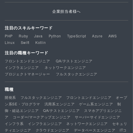
企業担当者様へ
注目のスキルキーワード
PHP
Ruby
Java
Python
TypeScript
Azure
AWS
Linux
Swift
Kotlin
注目の職種キーワード
フロントエンドエンジニア
QA/テストエンジニア
インフラエンジニア
ネットワークエンジニア
プロジェクトマネージャー
フルスタックエンジニア
職種
開発系
フルスタックエンジニア
フロントエンドエンジニア
オープ
ン系SE・プログラマ
汎用系エンジニア
ゲーム系エンジニア
制
御・組込エンジニア
QA/テストエンジニア
スマホアプリエンジニ
ア
コーダー/マークアップエンジニア
サーバーサイドエンジニア
インフラ系
インフラエンジニア
ネットワークエンジニア
セキュリ
ティエンジニア
クラウドエンジニア
データベースエンジニア
ITコ