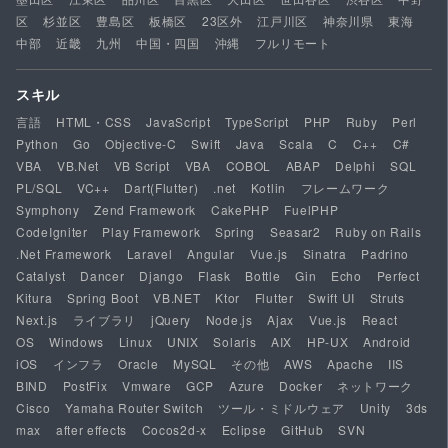
区
杉並区
豊島区
板橋区
23区外
江戸川区
神奈川県
東海
中部
近畿
九州
中国・四国
沖縄
フルリモート
スキル
言語
HTML・CSS
JavaScript
TypeScript
PHP
Ruby
Perl
Python
Go
Objective-C
Swift
Java
Scala
C
C++
C#
VBA
VB.Net
VB Script
VBA
COBOL
ABAP
Delphi
SQL
PL/SQL
VC++
Dart(Flutter)
.net
Kotlin
フレームワーク
Symphony
Zend Framework
CakePHP
FuelPHP
CodeIgniter
Play Framework
Spring
Seasar2
Ruby on Rails
.Net Framework
Laravel
Angular
Vue.js
Sinatra
Padrino
Catalyst
Dancer
Django
Flask
Bottle
Gin
Echo
Perfect
Kitura
Spring Boot
VB.NET
Ktor
Flutter
Swift UI
Struts
Next.js
ライブラリ
jQuery
Node.js
Ajax
Vue.js
React
OS
Windows
Linux
UNIX
Solaris
AIX
HP-UX
Android
iOS
インフラ
Oracle
MySQL
その他
AWS
Apache
IIS
BIND
PostFix
Vmware
GCP
Azure
Docker
ネットワーク
Cisco
Yamaha Router Switch
ツール・ミドルウェア
Unity
3ds
max
after effects
Cocos2d-x
Eclipse
GitHub
SVN