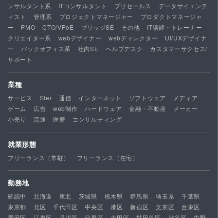
ンサルタント系
ITコンサルタント
プリセールス
データサイエンテ
ィスト
管理系
プロジェクトマネージャー
プロダクトマネージャ
ー
PMO
CTO/VPoE
ブリッジSE
その他
IT講師・トレーナー
クリエイター系
webデザイナー
webディレクター
UI/UXデザイナ
ー
バックオフィス系
社内SE
ヘルプデスク
カスタマーサクセス/
サポート
業種
サービス
SIer
通信
インターネット
ソフトウェア
メディア
ゲーム
広告
web制作
ハードウェア
金融・不動産
メーカー
小売り
流通
医療
コンサルティング
就業形態
フリーランス（常駐）
フリーランス（在宅）
勤務地
確認中
北海道
東北
茨城県
栃木県
群馬県
埼玉県
千葉県
東京都
北区
千代田区
中央区
港区
新宿区
文京区
台東区
墨田区
江東区
品川区
目黒区
大田区
世田谷区
渋谷区
中野