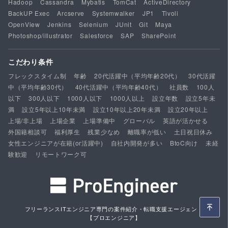
Hadoop
Cassandra
Mybatis
TomCat
ActiveDirectory
BackUP Exec
Arcserve
Systemwalker
JP1
Tivoli
OpenView
Jenkins
Selenium
JUnit
Git
Maya
Photoshop/illustrator
Salesforce
SAP
SharePoint
こだわり条件
フレックスタイム制
年齢
20代活躍中（平均年齢20代）
30代活躍
中（平均年齢30代）
40代活躍中（平均年齢40代）
社員数
100人
以下
300人以下
1000人以下
1000人以上
設立年数
設立5年未
満
設立5年以上10年未満
設立10年以上20年未満
設立20年以上
上場/非上場
上場企業
上場準備中
グローバル
英語が活かせる
外国籍相談可
福利厚生
残業少なめ
離職率が低い
土日祝日休み
女性エンジニアが在籍(or活躍中)
自社内開発が多い
BtoC向け
未経
験歓迎
リモートワーク可
フリーランスITエンジニア専門の案件紹介・転職支援エージェント
【プロエンジニア】