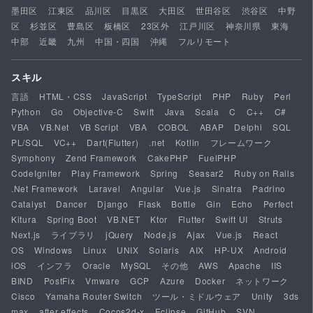
墨田区
江東区
品川区
目黒区
大田区
世田谷区
渋谷区
中野
区
杉並区
豊島区
板橋区
23区外
江戸川区
神奈川県
東海
中部
近畿
九州
中国・四国
沖縄
フルリモート
スキル
言語
HTML・CSS
JavaScript
TypeScript
PHP
Ruby
Perl
Python
Go
Objective-C
Swift
Java
Scala
C
C++
C#
VBA
VB.Net
VB Script
VBA
COBOL
ABAP
Delphi
SQL
PL/SQL
VC++
Dart(Flutter)
.net
Kotlin
フレームワーク
Symphony
Zend Framework
CakePHP
FuelPHP
CodeIgniter
Play Framework
Spring
Seasar2
Ruby on Rails
.Net Framework
Laravel
Angular
Vue.js
Sinatra
Padrino
Catalyst
Dancer
Django
Flask
Bottle
Gin
Echo
Perfect
Kitura
Spring Boot
VB.NET
Ktor
Flutter
Swift UI
Struts
Next.js
ライブラリ
jQuery
Node.js
Ajax
Vue.js
React
OS
Windows
Linux
UNIX
Solaris
AIX
HP-UX
Android
iOS
インフラ
Oracle
MySQL
その他
AWS
Apache
IIS
BIND
PostFix
Vmware
GCP
Azure
Docker
ネットワーク
Cisco
Yamaha Router Switch
ツール・ミドルウェア
Unity
3ds
max
after effects
Cocos2d-x
Eclipse
GitHub
SVN