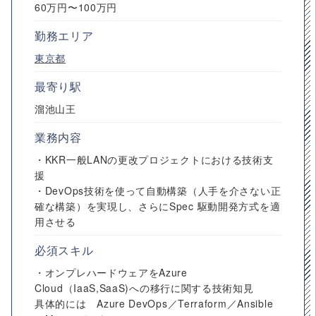
60万円〜100万円
勤務エリア
東京都
最寄り駅
溜池山王
業務内容
・KKR一般LANの更改プロジェクトにおける技術支
援
・DevOps技術を使って自動構築（人手を介さない正
確な構築）を実現し、さらにSpec 駆動開発方式を適
用させる
必須スキル
・オンプレハードウェアをAzure
Cloud（IaaS,SaaS)への移行に関する技術知見
具体的には Azure DevOps／Terraform／Ansible