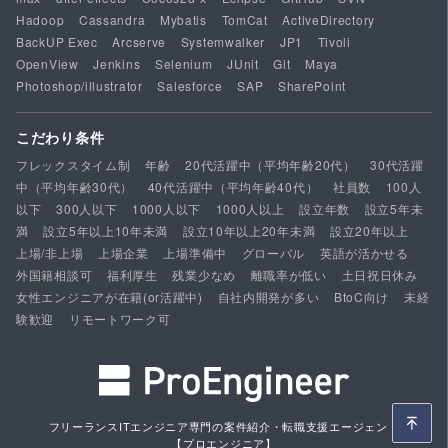
Hadoop
Cassandra
Mybatis
TomCat
ActiveDirectory
BackUP Exec
Arcserve
Systemwalker
JP1
Tivoli
OpenView
Jenkins
Selenium
JUnit
Git
Maya
Photoshop/illustrator
Salesforce
SAP
SharePoint
こだわり条件
フレックスタイム制
年齢
20代活躍中（平均年齢20代）
30代活躍
中（平均年齢30代）
40代活躍中（平均年齢40代）
社員数
100人
以下
300人以下
1000人以下
1000人以上
設立年数
設立5年未
満
設立5年以上10年未満
設立10年以上20年未満
設立20年以上
上場/非上場
上場企業
上場準備中
グローバル
英語が活かせる
外国籍相談可
福利厚生
残業少なめ
離職率が低い
土日祝日休み
女性エンジニアが在籍(or活躍中)
自社内開発が多い
BtoC向け
未経
験歓迎
リモートワーク可
フリーランスITエンジニア専門の案件紹介・転職支援エージェント
【プロエンジニア】