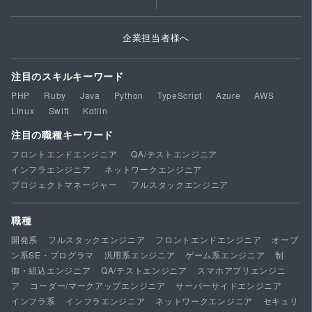
企業担当者様へ
注目のスキルキーワード
PHP
Ruby
Java
Python
TypeScript
Azure
AWS
Linux
Swift
Kotlin
注目の職種キーワード
フロントエンドエンジニア
QA/テストエンジニア
インフラエンジニア
ネットワークエンジニア
プロジェクトマネージャー
フルスタックエンジニア
職種
開発系
フルスタックエンジニア
フロントエンドエンジニア
オープ
ン系SE・プログラマ
汎用系エンジニア
ゲーム系エンジニア
制
御・組込エンジニア
QA/テストエンジニア
スマホアプリエンジニ
ア
コーダー/マークアップエンジニア
サーバーサイドエンジニア
インフラ系
インフラエンジニア
ネットワークエンジニア
セキュリ