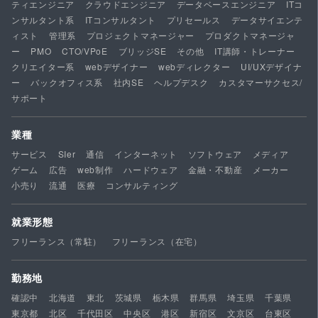
ティエンジニア
クラウドエンジニア
データベースエンジニア
ITコ
ンサルタント系
ITコンサルタント
プリセールス
データサイエンテ
ィスト
管理系
プロジェクトマネージャー
プロダクトマネージャ
ー
PMO
CTO/VPoE
ブリッジSE
その他
IT講師・トレーナー
クリエイター系
webデザイナー
webディレクター
UI/UXデザイナ
ー
バックオフィス系
社内SE
ヘルプデスク
カスタマーサクセス/
サポート
業種
サービス
SIer
通信
インターネット
ソフトウェア
メディア
ゲーム
広告
web制作
ハードウェア
金融・不動産
メーカー
小売り
流通
医療
コンサルティング
就業形態
フリーランス（常駐）
フリーランス（在宅）
勤務地
確認中
北海道
東北
茨城県
栃木県
群馬県
埼玉県
千葉県
東京都
北区
千代田区
中央区
港区
新宿区
文京区
台東区