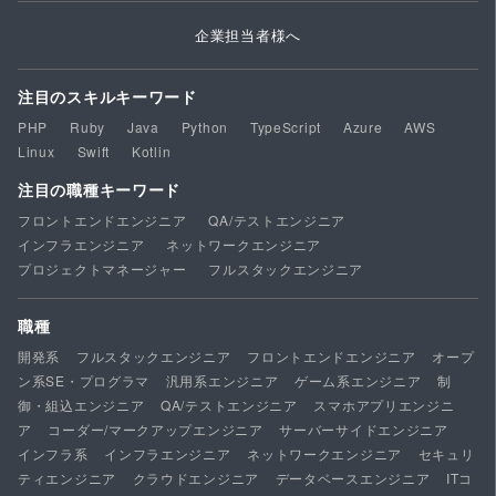
企業担当者様へ
注目のスキルキーワード
PHP
Ruby
Java
Python
TypeScript
Azure
AWS
Linux
Swift
Kotlin
注目の職種キーワード
フロントエンドエンジニア
QA/テストエンジニア
インフラエンジニア
ネットワークエンジニア
プロジェクトマネージャー
フルスタックエンジニア
職種
開発系
フルスタックエンジニア
フロントエンドエンジニア
オープ
ン系SE・プログラマ
汎用系エンジニア
ゲーム系エンジニア
制
御・組込エンジニア
QA/テストエンジニア
スマホアプリエンジニ
ア
コーダー/マークアップエンジニア
サーバーサイドエンジニア
インフラ系
インフラエンジニア
ネットワークエンジニア
セキュリ
ティエンジニア
クラウドエンジニア
データベースエンジニア
ITコ