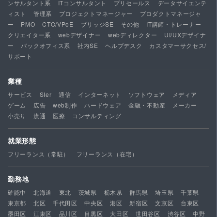
ンサルタント系
ITコンサルタント
プリセールス
データサイエンテ
ィスト
管理系
プロジェクトマネージャー
プロダクトマネージャ
ー
PMO
CTO/VPoE
ブリッジSE
その他
IT講師・トレーナー
クリエイター系
webデザイナー
webディレクター
UI/UXデザイナ
ー
バックオフィス系
社内SE
ヘルプデスク
カスタマーサクセス/
サポート
業種
サービス
SIer
通信
インターネット
ソフトウェア
メディア
ゲーム
広告
web制作
ハードウェア
金融・不動産
メーカー
小売り
流通
医療
コンサルティング
就業形態
フリーランス（常駐）
フリーランス（在宅）
勤務地
確認中
北海道
東北
茨城県
栃木県
群馬県
埼玉県
千葉県
東京都
北区
千代田区
中央区
港区
新宿区
文京区
台東区
墨田区
江東区
品川区
目黒区
大田区
世田谷区
渋谷区
中野