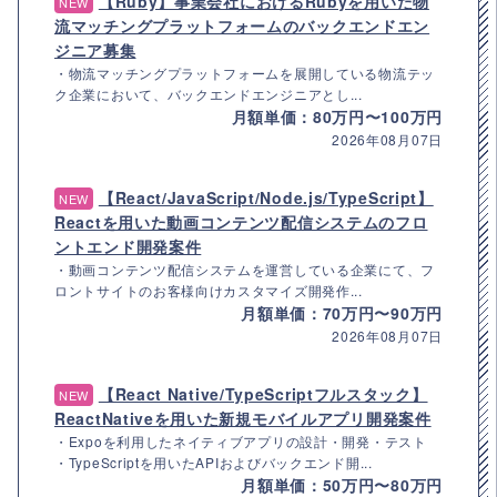
【Ruby】事業会社におけるRubyを用いた物
NEW
流マッチングプラットフォームのバックエンドエン
ジニア募集
・物流マッチングプラットフォームを展開している物流テッ
ク企業において、バックエンドエンジニアとし...
月額単価：80万円〜100万円
2026年08月07日
【React/JavaScript/Node.js/TypeScript】
NEW
Reactを用いた動画コンテンツ配信システムのフロ
ントエンド開発案件
・動画コンテンツ配信システムを運営している企業にて、フ
ロントサイトのお客様向けカスタマイズ開発作...
月額単価：70万円〜90万円
2026年08月07日
【React Native/TypeScriptフルスタック】
NEW
ReactNativeを用いた新規モバイルアプリ開発案件
・Expoを利用したネイティブアプリの設計・開発・テスト
・TypeScriptを用いたAPIおよびバックエンド開...
月額単価：50万円〜80万円