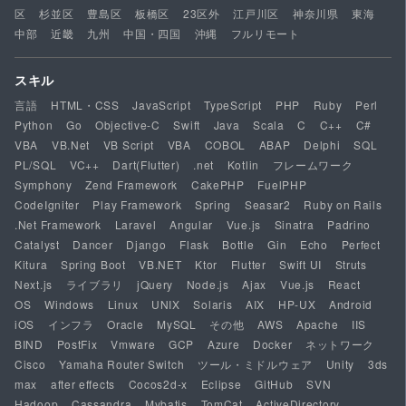
区
杉並区
豊島区
板橋区
23区外
江戸川区
神奈川県
東海
中部
近畿
九州
中国・四国
沖縄
フルリモート
スキル
言語
HTML・CSS
JavaScript
TypeScript
PHP
Ruby
Perl
Python
Go
Objective-C
Swift
Java
Scala
C
C++
C#
VBA
VB.Net
VB Script
VBA
COBOL
ABAP
Delphi
SQL
PL/SQL
VC++
Dart(Flutter)
.net
Kotlin
フレームワーク
Symphony
Zend Framework
CakePHP
FuelPHP
CodeIgniter
Play Framework
Spring
Seasar2
Ruby on Rails
.Net Framework
Laravel
Angular
Vue.js
Sinatra
Padrino
Catalyst
Dancer
Django
Flask
Bottle
Gin
Echo
Perfect
Kitura
Spring Boot
VB.NET
Ktor
Flutter
Swift UI
Struts
Next.js
ライブラリ
jQuery
Node.js
Ajax
Vue.js
React
OS
Windows
Linux
UNIX
Solaris
AIX
HP-UX
Android
iOS
インフラ
Oracle
MySQL
その他
AWS
Apache
IIS
BIND
PostFix
Vmware
GCP
Azure
Docker
ネットワーク
Cisco
Yamaha Router Switch
ツール・ミドルウェア
Unity
3ds
max
after effects
Cocos2d-x
Eclipse
GitHub
SVN
Hadoop
Cassandra
Mybatis
TomCat
ActiveDirectory