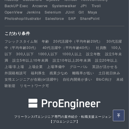
BackUP Exec
Arcserve
Systemwalker
JP1
Tivoli
OpenView
Jenkins
Selenium
JUnit
Git
Maya
Photoshop/illustrator
Salesforce
SAP
SharePoint
こだわり条件
フレックスタイム制
年齢
20代活躍中（平均年齢20代）
30代活躍
中（平均年齢30代）
40代活躍中（平均年齢40代）
社員数
100人
以下
300人以下
1000人以下
1000人以上
設立年数
設立5年未
満
設立5年以上10年未満
設立10年以上20年未満
設立20年以上
上場/非上場
上場企業
上場準備中
グローバル
英語が活かせる
外国籍相談可
福利厚生
残業少なめ
離職率が低い
土日祝日休み
女性エンジニアが在籍(or活躍中)
自社内開発が多い
BtoC向け
未経
験歓迎
リモートワーク可
フリーランスITエンジニア専門の案件紹介・転職支援エージェント
【プロエンジニア】