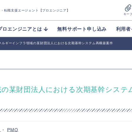
介
・転職支援エージェント【プロエンジニア】
キー
プロエンジニアとは
無料サポート申し込み
利用者
エネルギーインフラ領域の某財団法人における次期基幹システム再構築案件
域の某財団法人における次期基幹システ
ー
・
PMO