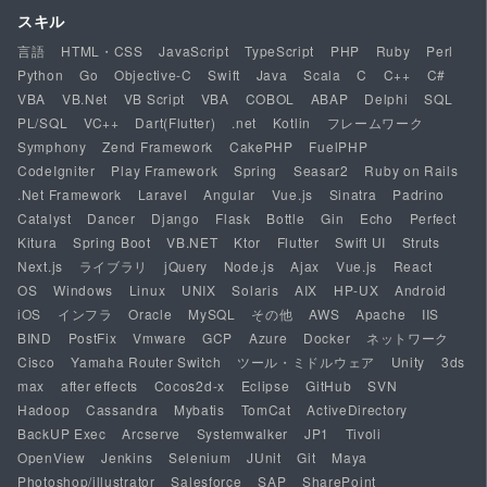
スキル
言語
HTML・CSS
JavaScript
TypeScript
PHP
Ruby
Perl
Python
Go
Objective-C
Swift
Java
Scala
C
C++
C#
VBA
VB.Net
VB Script
VBA
COBOL
ABAP
Delphi
SQL
PL/SQL
VC++
Dart(Flutter)
.net
Kotlin
フレームワーク
Symphony
Zend Framework
CakePHP
FuelPHP
CodeIgniter
Play Framework
Spring
Seasar2
Ruby on Rails
.Net Framework
Laravel
Angular
Vue.js
Sinatra
Padrino
Catalyst
Dancer
Django
Flask
Bottle
Gin
Echo
Perfect
Kitura
Spring Boot
VB.NET
Ktor
Flutter
Swift UI
Struts
Next.js
ライブラリ
jQuery
Node.js
Ajax
Vue.js
React
OS
Windows
Linux
UNIX
Solaris
AIX
HP-UX
Android
iOS
インフラ
Oracle
MySQL
その他
AWS
Apache
IIS
BIND
PostFix
Vmware
GCP
Azure
Docker
ネットワーク
Cisco
Yamaha Router Switch
ツール・ミドルウェア
Unity
3ds
max
after effects
Cocos2d-x
Eclipse
GitHub
SVN
Hadoop
Cassandra
Mybatis
TomCat
ActiveDirectory
BackUP Exec
Arcserve
Systemwalker
JP1
Tivoli
OpenView
Jenkins
Selenium
JUnit
Git
Maya
Photoshop/illustrator
Salesforce
SAP
SharePoint