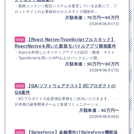
・動画コンテンツ配信システムを運営している企業にて、フ
ロントサイトのお客様向けカスタマイズ開発作...
月額単価：70万円〜90万円
2026年08月07日
【React Native/TypeScriptフルスタック】
NEW
ReactNativeを用いた新規モバイルアプリ開発案件
・Expoを利用したネイティブアプリの設計・開発・テスト
・TypeScriptを用いたAPIおよびバックエンド開...
月額単価：50万円〜80万円
2026年08月07日
【QA/ソフトウェアテスト】ECプロダクトの
NEW
QA案件
・ECプロダクトの品質保証業務をご担当いただきます。 ・
日本側の顧客開発チームと直接コミュニケーショ...
月額単価：50万円〜
2026年08月06日
【Salesforce】金融業向けSalesforce機能追
NEW