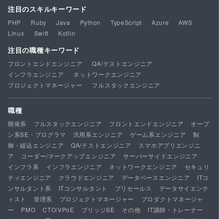
注目のスキルキーワード
PHP
Ruby
Java
Python
TypeScript
Azure
AWS
Linux
Swift
Kotlin
注目の職種キーワード
フロントエンドエンジニア
QA/テストエンジニア
インフラエンジニア
ネットワークエンジニア
プロジェクトマネージャー
フルスタックエンジニア
職種
開発系
フルスタックエンジニア
フロントエンドエンジニア
オープ
ン系SE・プログラマ
汎用系エンジニア
ゲーム系エンジニア
制
御・組込エンジニア
QA/テストエンジニア
スマホアプリエンジニ
ア
コーダー/マークアップエンジニア
サーバーサイドエンジニア
インフラ系
インフラエンジニア
ネットワークエンジニア
セキュリ
ティエンジニア
クラウドエンジニア
データベースエンジニア
ITコ
ンサルタント系
ITコンサルタント
プリセールス
データサイエンテ
ィスト
管理系
プロジェクトマネージャー
プロダクトマネージャ
ー
PMO
CTO/VPoE
ブリッジSE
その他
IT講師・トレーナー