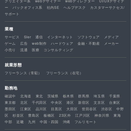
クリエイター系
webデザイナー
webディレクター
UI/UXデザイナ
ー
バックオフィス系
社内SE
ヘルプデスク
カスタマーサクセス/
サポート
業種
サービス
SIer
通信
インターネット
ソフトウェア
メディア
ゲーム
広告
web制作
ハードウェア
金融・不動産
メーカー
小売り
流通
医療
コンサルティング
就業形態
フリーランス（常駐）
フリーランス（在宅）
勤務地
確認中
北海道
東北
茨城県
栃木県
群馬県
埼玉県
千葉県
東京都
北区
千代田区
中央区
港区
新宿区
文京区
台東区
墨田区
江東区
品川区
目黒区
大田区
世田谷区
渋谷区
中野
区
杉並区
豊島区
板橋区
23区外
江戸川区
神奈川県
東海
中部
近畿
九州
中国・四国
沖縄
フルリモート