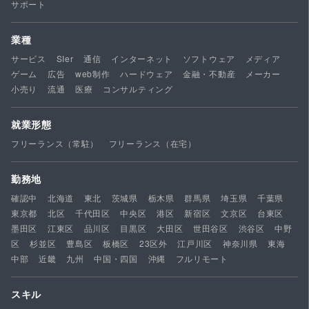
サポート
業種
サービス
SIer
通信
インターネット
ソフトウェア
メディア
ゲーム
広告
web制作
ハードウェア
金融・不動産
メーカー
小売り
流通
医療
コンサルティング
就業形態
フリーランス（常駐）
フリーランス（在宅）
勤務地
確認中
北海道
東北
茨城県
栃木県
群馬県
埼玉県
千葉県
東京都
北区
千代田区
中央区
港区
新宿区
文京区
台東区
墨田区
江東区
品川区
目黒区
大田区
世田谷区
渋谷区
中野
区
杉並区
豊島区
板橋区
23区外
江戸川区
神奈川県
東海
中部
近畿
九州
中国・四国
沖縄
フルリモート
スキル