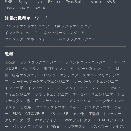
PHP
Ruby
Java
Python
TypeScript
Azure
AWS
Linux
Swift
Kotlin
注目の職種キーワード
フロントエンドエンジニア
QA/テストエンジニア
インフラエンジニア
ネットワークエンジニア
プロジェクトマネージャー
フルスタックエンジニア
職種
開発系
フルスタックエンジニア
フロントエンドエンジニア
オープ
ン系SE・プログラマ
汎用系エンジニア
ゲーム系エンジニア
制
御・組込エンジニア
QA/テストエンジニア
スマホアプリエンジニ
ア
コーダー/マークアップエンジニア
サーバーサイドエンジニア
インフラ系
インフラエンジニア
ネットワークエンジニア
セキュリ
ティエンジニア
クラウドエンジニア
データベースエンジニア
ITコ
ンサルタント系
ITコンサルタント
プリセールス
データサイエンテ
ィスト
管理系
プロジェクトマネージャー
プロダクトマネージャ
ー
PMO
CTO/VPoE
ブリッジSE
その他
IT講師・トレーナー
クリエイター系
webデザイナー
webディレクター
UI/UXデザイナ
ー
バックオフィス系
社内SE
ヘルプデスク
カスタマーサクセス/