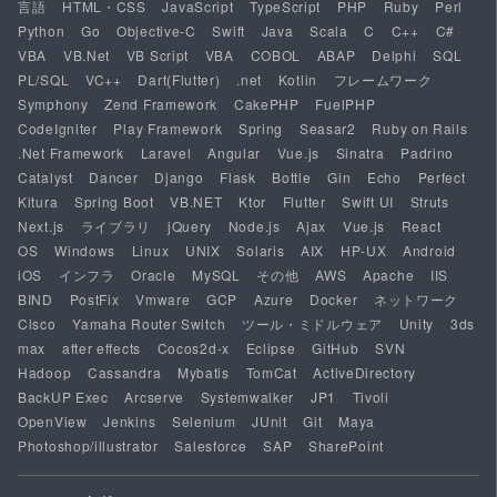
言語
HTML・CSS
JavaScript
TypeScript
PHP
Ruby
Perl
Python
Go
Objective-C
Swift
Java
Scala
C
C++
C#
VBA
VB.Net
VB Script
VBA
COBOL
ABAP
Delphi
SQL
PL/SQL
VC++
Dart(Flutter)
.net
Kotlin
フレームワーク
Symphony
Zend Framework
CakePHP
FuelPHP
CodeIgniter
Play Framework
Spring
Seasar2
Ruby on Rails
.Net Framework
Laravel
Angular
Vue.js
Sinatra
Padrino
Catalyst
Dancer
Django
Flask
Bottle
Gin
Echo
Perfect
Kitura
Spring Boot
VB.NET
Ktor
Flutter
Swift UI
Struts
Next.js
ライブラリ
jQuery
Node.js
Ajax
Vue.js
React
OS
Windows
Linux
UNIX
Solaris
AIX
HP-UX
Android
iOS
インフラ
Oracle
MySQL
その他
AWS
Apache
IIS
BIND
PostFix
Vmware
GCP
Azure
Docker
ネットワーク
Cisco
Yamaha Router Switch
ツール・ミドルウェア
Unity
3ds
max
after effects
Cocos2d-x
Eclipse
GitHub
SVN
Hadoop
Cassandra
Mybatis
TomCat
ActiveDirectory
BackUP Exec
Arcserve
Systemwalker
JP1
Tivoli
OpenView
Jenkins
Selenium
JUnit
Git
Maya
Photoshop/illustrator
Salesforce
SAP
SharePoint