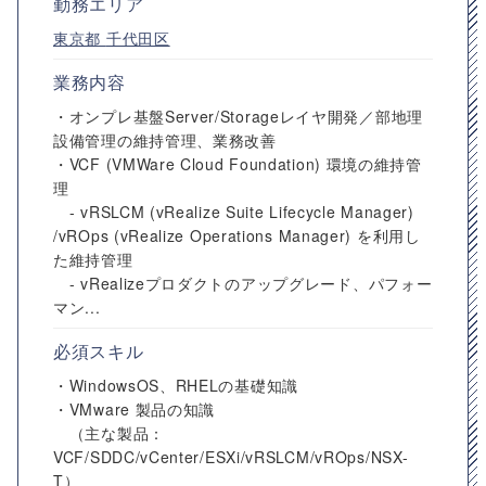
勤務エリア
東京都
千代田区
業務内容
・オンプレ基盤Server/Storageレイヤ開発／部地理
設備管理の維持管理、業務改善
・VCF (VMWare Cloud Foundation) 環境の維持管
理
- vRSLCM (vRealize Suite Lifecycle Manager)
/vROps (vRealize Operations Manager) を利用し
た維持管理
- vRealizeプロダクトのアップグレード、パフォー
マン...
必須スキル
・WindowsOS、RHELの基礎知識
・VMware 製品の知識
（主な製品：
VCF/SDDC/vCenter/ESXi/vRSLCM/vROps/NSX-
T）