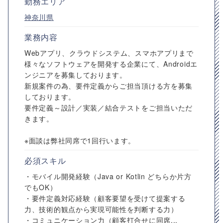
勤務エリア
神奈川県
業務内容
Webアプリ、クラウドシステム、スマホアプリまで
様々なソフトウェアを開発する企業にて、Androidエ
ンジニアを募集しております。
新規案件の為、要件定義からご担当頂ける方を募集
しております。
要件定義～設計／実装／結合テストをご担当いただ
きます。
※面談は弊社同席で1回行います。
必須スキル
・モバイル開発経験（Java or Kotlin どちらか片方
でもOK）
・要件定義対応経験（顧客要望を受けて提案する
力、技術的観点から実現可能性を判断する力）
・コミュニケーション力（顧客打合せに同席...