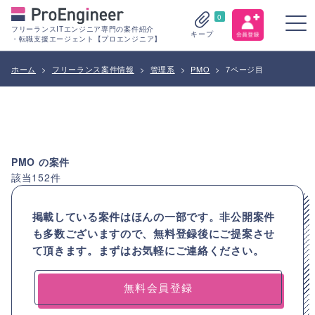
0
フリーランスITエンジニア専門の案件紹介
キープ
・転職支援エージェント【プロエンジニア】
ホーム
>
フリーランス案件情報
>
管理系
>
PMO
>
7ページ目
PMO
の案件
該当
152
件
掲載している案件はほんの一部です。非公開案件
も多数ございますので、
無料登録後にご提案させ
て頂きます。まずはお気軽にご連絡ください。
無料会員登録