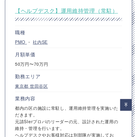
【ヘルプデスク】運用維持管理（常駐）
職種
PMO
・
社内SE
月額単価
50万円〜70万円
勤務エリア
東京都
世田谷区
業務内容
都内の区の施設に常駐し、運用維持管理を実施いた
だきます。
元請SIerプロパのリーダーの元、設計された運用の
維持・管理を行います。
ヘルプデスクやお客様対応は別部隊が実施してお