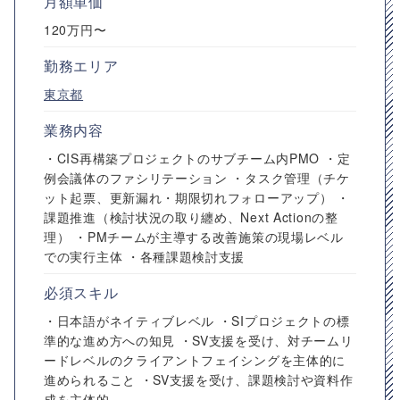
月額単価
120万円〜
勤務エリア
東京都
業務内容
・CIS再構築プロジェクトのサブチーム内PMO ・定
例会議体のファシリテーション ・タスク管理（チケ
ット起票、更新漏れ・期限切れフォローアップ） ・
課題推進（検討状況の取り纏め、Next Actionの整
理） ・PMチームが主導する改善施策の現場レベル
での実行主体 ・各種課題検討支援
必須スキル
・日本語がネイティブレベル ・SIプロジェクトの標
準的な進め方への知見 ・SV支援を受け、対チームリ
ードレベルのクライアントフェイシングを主体的に
進められること ・SV支援を受け、課題検討や資料作
成を主体的...