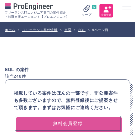
0
フリーランスITエンジニア専門の案件紹介
キープ
・転職支援エージェント【プロエンジニア】
ホーム
>
フリーランス案件情報
>
言語
>
SQL
>
9ページ目
SQL
の案件
該当
248
件
掲載している案件はほんの一部です。非公開案件
も多数ございますので、
無料登録後にご提案させ
て頂きます。まずはお気軽にご連絡ください。
無料会員登録