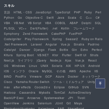
スキル
言語
HTML・CSS
JavaScript
TypeScript
PHP
Ruby
Perl
Python
Go
Objective-C
Swift
Java
Scala
C
C++
C#
VBA
VB.Net
VB Script
VBA
COBOL
ABAP
Delphi
SQL
PL/SQL
VC++
Dart(Flutter)
.net
Kotlin
フレームワーク
Symphony
Zend Framework
CakePHP
FuelPHP
CodeIgniter
Play Framework
Spring
Seasar2
Ruby on Rails
.Net Framework
Laravel
Angular
Vue.js
Sinatra
Padrino
Catalyst
Dancer
Django
Flask
Bottle
Gin
Echo
Perfect
Kitura
Spring Boot
VB.NET
Ktor
Flutter
Swift UI
Struts
Next.js
ライブラリ
jQuery
Node.js
Ajax
Vue.js
React
OS
Windows
Linux
UNIX
Solaris
AIX
HP-UX
Android
iOS
インフラ
Oracle
MySQL
その他
AWS
Apache
IIS
BIND
PostFix
Vmware
GCP
Azure
Docker
ネットワーク
Cisco
Yamaha Router Switch
ツール・ミドルウェア
Unity
3ds
max
after effects
Cocos2d-x
Eclipse
GitHub
SVN
Hadoop
Cassandra
Mybatis
TomCat
ActiveDirectory
BackUP Exec
Arcserve
Systemwalker
JP1
Tivoli
OpenView
Jenkins
Selenium
JUnit
Git
Maya
Photoshop/illustrator
Salesforce
SAP
SharePoint