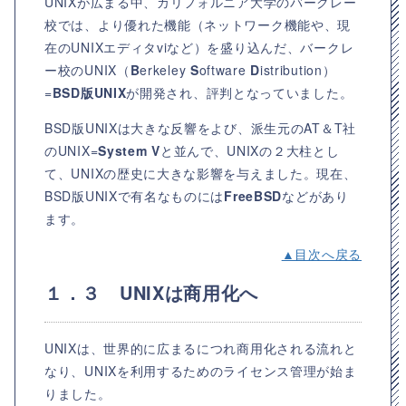
UNIXが広まる中、カリフォルニア大学のバークレー
校では、より優れた機能（ネットワーク機能や、現
在のUNIXエディタviなど）を盛り込んだ、バークレ
ー校のUNIX（
B
erkeley
S
oftware
D
istribution）
=
BSD版UNIX
が開発され、評判となっていました。
BSD版UNIXは大きな反響をよび、派生元のAT＆T社
のUNIX=
System V
と並んで、UNIXの２大柱とし
て、UNIXの歴史に大きな影響を与えました。現在、
BSD版UNIXで有名なものには
FreeBSD
などがあり
ます。
▲目次へ戻る
１．３ UNIXは商用化へ
UNIXは、世界的に広まるにつれ商用化される流れと
なり、UNIXを利用するためのライセンス管理が始ま
りました。