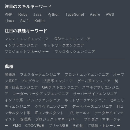
注目のスキルキーワード
PHP
Ruby
Java
Python
TypeScript
Azure
AWS
Linux
Swift
Kotlin
注目の職種キーワード
フロントエンドエンジニア
QA/テストエンジニア
インフラエンジニア
ネットワークエンジニア
プロジェクトマネージャー
フルスタックエンジニア
職種
開発系
フルスタックエンジニア
フロントエンドエンジニア
オープ
ン系SE・プログラマ
汎用系エンジニア
ゲーム系エンジニア
制
御・組込エンジニア
QA/テストエンジニア
スマホアプリエンジニ
ア
コーダー/マークアップエンジニア
サーバーサイドエンジニア
インフラ系
インフラエンジニア
ネットワークエンジニア
セキュリ
ティエンジニア
クラウドエンジニア
データベースエンジニア
ITコ
ンサルタント系
ITコンサルタント
プリセールス
データサイエンテ
ィスト
管理系
プロジェクトマネージャー
プロダクトマネージャ
ー
PMO
CTO/VPoE
ブリッジSE
その他
IT講師・トレーナー