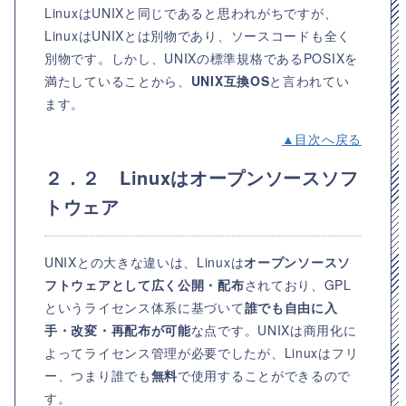
LinuxはUNIXと同じであると思われがちですが、
LinuxはUNIXとは別物であり、ソースコードも全く
別物です。しかし、UNIXの標準規格であるPOSIXを
満たしていることから、
UNIX互換OS
と言われてい
ます。
▲目次へ戻る
２．２ Linuxはオープンソースソフ
トウェア
UNIXとの大きな違いは、Linuxは
オープンソースソ
フトウェアとして広く公開・配布
されており、GPL
というライセンス体系に基づいて
誰でも自由に入
手・改変・再配布が可能
な点です。UNIXは商用化に
よってライセンス管理が必要でしたが、Linuxはフリ
ー、つまり誰でも
無料
で使用することができるので
す。