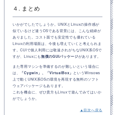
４. まとめ
いかがでしたでしょうか。UNIXとLinuxの操作感が
似ているけど違うOSである背景には、こんな経緯が
ありました。コスト面でも安定性でも優れている
Linuxの利用場面は、今後も増えていくと考えられま
す。CUIで個人利用には敬遠されがちなUNIX系OSで
すが、Linuxにも
無償のGUIパッケージ
があります。
また専用マシンを準備するのが難しいという場合に
は、
「Cygwin」、「VirtualBox」
というWinsows
上で動くUNIX系OSの環境を再現する無料のソフト
ウェアパッケージもあります。
これを機会に、ぜひ貴方もLinuxで遊んでみてはいか
がでしょうか。
▲目次へ戻る