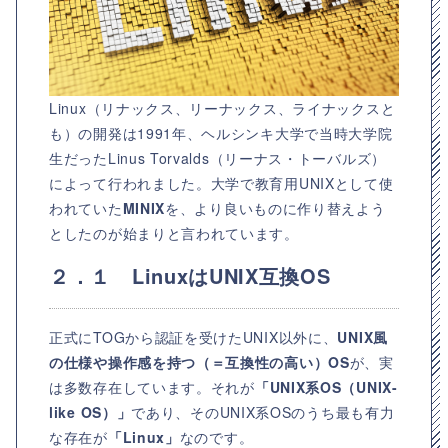
Linux（リナックス、リーナックス、ライナックスと
も）の開発は1991年、ヘルシンキ大学で当時大学院
生だったLinus Torvalds（リーナス・トーバルズ）
によって行われました。大学で教育用UNIXとして使
われていた
MINIX
を、より良いものに作り替えよう
としたのが始まりと言われています。
２．１ LinuxはUNIX互換OS
正式にTOGから認証を受けたUNIX以外に、
UNIX風
の仕様や操作感を持つ（＝互換性の高い）OS
が、実
は多数存在しています。それが
「UNIX系OS（UNIX-
like OS）」
であり、そのUNIX系OSのうち最も有力
な存在が
「Linux」
なのです。