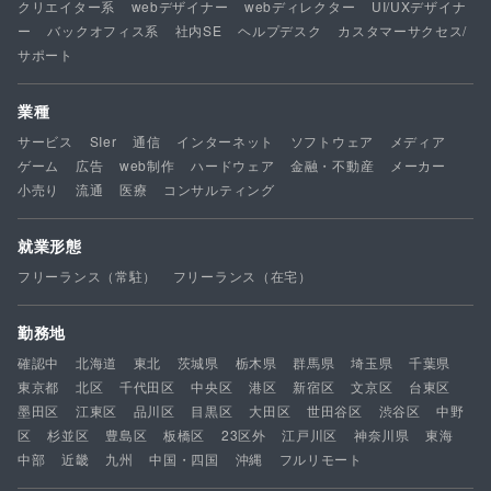
クリエイター系
webデザイナー
webディレクター
UI/UXデザイナ
ー
バックオフィス系
社内SE
ヘルプデスク
カスタマーサクセス/
サポート
業種
サービス
SIer
通信
インターネット
ソフトウェア
メディア
ゲーム
広告
web制作
ハードウェア
金融・不動産
メーカー
小売り
流通
医療
コンサルティング
就業形態
フリーランス（常駐）
フリーランス（在宅）
勤務地
確認中
北海道
東北
茨城県
栃木県
群馬県
埼玉県
千葉県
東京都
北区
千代田区
中央区
港区
新宿区
文京区
台東区
墨田区
江東区
品川区
目黒区
大田区
世田谷区
渋谷区
中野
区
杉並区
豊島区
板橋区
23区外
江戸川区
神奈川県
東海
中部
近畿
九州
中国・四国
沖縄
フルリモート