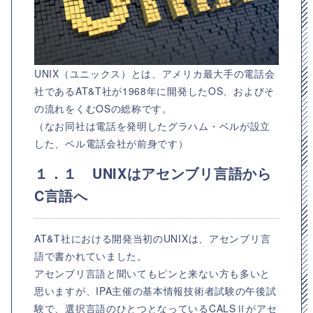
UNIX（ユニックス）とは、アメリカ最大手の電話会
社であるAT&T社が1968年に開発したOS、およびそ
の流れをくむOSの総称です。
（なお同社は電話を発明したグラハム・ベルが設立
した、ベル電話会社が前身です）
１．１ UNIXはアセンブリ言語から
C言語へ
AT&T社における開発当初のUNIXは、アセンブリ言
語で書かれていました。
アセンブリ言語と聞いてもピンと来ない方も多いと
思いますが、IPA主催の基本情報技術者試験の午後試
験で、選択言語のひとつとなっているCALSⅡがアセ