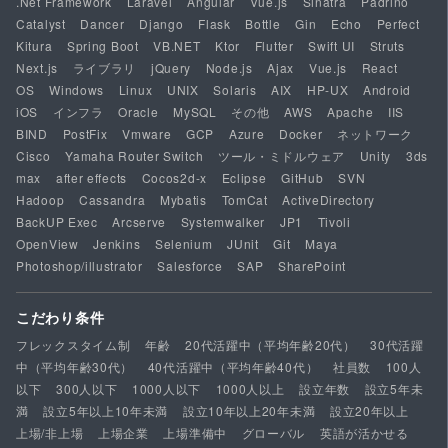
.Net Framework
Laravel
Angular
Vue.js
Sinatra
Padrino
Catalyst
Dancer
Django
Flask
Bottle
Gin
Echo
Perfect
Kitura
Spring Boot
VB.NET
Ktor
Flutter
Swift UI
Struts
Next.js
ライブラリ
jQuery
Node.js
Ajax
Vue.js
React
OS
Windows
Linux
UNIX
Solaris
AIX
HP-UX
Android
iOS
インフラ
Oracle
MySQL
その他
AWS
Apache
IIS
BIND
PostFix
Vmware
GCP
Azure
Docker
ネットワーク
Cisco
Yamaha Router Switch
ツール・ミドルウェア
Unity
3ds
max
after effects
Cocos2d-x
Eclipse
GitHub
SVN
Hadoop
Cassandra
Mybatis
TomCat
ActiveDirectory
BackUP Exec
Arcserve
Systemwalker
JP1
Tivoli
OpenView
Jenkins
Selenium
JUnit
Git
Maya
Photoshop/illustrator
Salesforce
SAP
SharePoint
こだわり条件
フレックスタイム制
年齢
20代活躍中（平均年齢20代）
30代活躍
中（平均年齢30代）
40代活躍中（平均年齢40代）
社員数
100人
以下
300人以下
1000人以下
1000人以上
設立年数
設立5年未
満
設立5年以上10年未満
設立10年以上20年未満
設立20年以上
上場/非上場
上場企業
上場準備中
グローバル
英語が活かせる