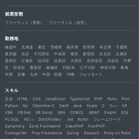
就業形態
フリーランス（常駐）
フリーランス（在宅）
勤務地
確認中
北海道
東北
茨城県
栃木県
群馬県
埼玉県
千葉県
東京都
北区
千代田区
中央区
港区
新宿区
文京区
台東区
墨田区
江東区
品川区
目黒区
大田区
世田谷区
渋谷区
中野
区
杉並区
豊島区
板橋区
23区外
江戸川区
神奈川県
東海
中部
近畿
九州
中国・四国
沖縄
フルリモート
スキル
言語
HTML・CSS
JavaScript
TypeScript
PHP
Ruby
Perl
Python
Go
Objective-C
Swift
Java
Scala
C
C++
C#
VBA
VB.Net
VB Script
VBA
COBOL
ABAP
Delphi
SQL
PL/SQL
VC++
Dart(Flutter)
.net
Kotlin
フレームワーク
Symphony
Zend Framework
CakePHP
FuelPHP
CodeIgniter
Play Framework
Spring
Seasar2
Ruby on Rails