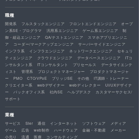
職種
開発系
フルスタックエンジニア
フロントエンドエンジニア
オープ
ン系SE・プログラマ
汎用系エンジニア
ゲーム系エンジニア
制
御・組込エンジニア
QA/テストエンジニア
スマホアプリエンジニ
ア
コーダー/マークアップエンジニア
サーバーサイドエンジニア
インフラ系
インフラエンジニア
ネットワークエンジニア
セキュリ
ティエンジニア
クラウドエンジニア
データベースエンジニア
ITコ
ンサルタント系
ITコンサルタント
プリセールス
データサイエンテ
ィスト
管理系
プロジェクトマネージャー
プロダクトマネージャ
ー
PMO
CTO/VPoE
ブリッジSE
その他
IT講師・トレーナー
クリエイター系
webデザイナー
webディレクター
UI/UXデザイナ
ー
バックオフィス系
社内SE
ヘルプデスク
カスタマーサクセス/
サポート
業種
サービス
SIer
通信
インターネット
ソフトウェア
メディア
ゲーム
広告
web制作
ハードウェア
金融・不動産
メーカー
小売り
流通
医療
コンサルティング