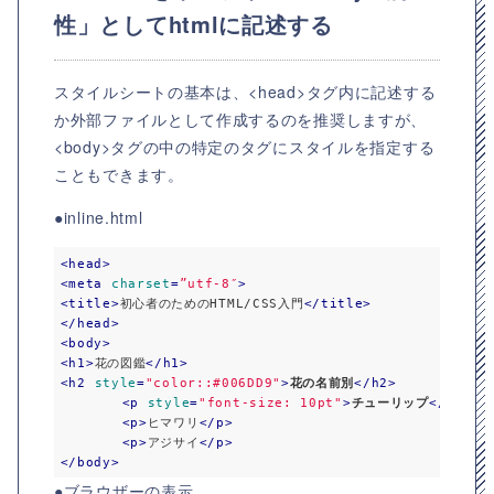
性」としてhtmlに記述する
スタイルシートの基本は、<head>タグ内に記述する
か外部ファイルとして作成するのを推奨しますが、
<body>タグの中の特定のタグにスタイルを指定する
こともできます。
●inline.html
<
head
>
<
meta
charset
=
”utf-8″
>
<
title
>
初心者のためのHTML/CSS入門
</
title
>
</
head
>
<
body
>
<
h1
>
花の図鑑
</
h1
>
<
h2
style
=
"color::#006DD9"
>
花の名前別
</
h2
>
<
p
style
=
"font-size: 10pt"
>
チューリップ
</
p
>
<
p
>
ヒマワリ
</
p
>
<
p
>
アジサイ
</
p
>
</
body
>
●ブラウザーの表示