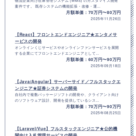
物流企業向け在庫管理システム (WMS) のカスタマイズ開発
案件です。 既存システムの機能拡張・改修・運...
月額単価：70万円〜80万円
2025年11月26日
【React】フロントエンドエンジニア★エンタメサ
ービスの開発
オンラインくじサービスやオンラインファンサービスを展開
する企業にてフロントエンドエンジニアとして...
月額単価：60万円〜90万円
2025年09月18日
【Java/Angular】サーバーサイド／フルスタックエ
ンジニア★証券システムの開発
自社内で複数パッケージソフトの開発や、クライアント向け
のソフトウェア設計、開発を提供しているシス...
月額単価：70万円〜90万円
2025年08月25日
【Laravel/Vue】フルスタックエンジニア★公的機
関向け入札管理サービスの開発