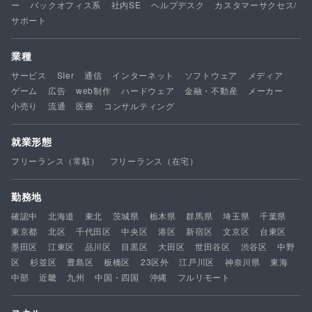
ー
バックオフィス系
社内SE
ヘルプデスク
カスタマーサクセス/
サポート
業種
サービス
SIer
通信
インターネット
ソフトウェア
メディア
ゲーム
広告
web制作
ハードウェア
金融・不動産
メーカー
小売り
流通
医療
コンサルティング
就業形態
フリーランス（常駐）
フリーランス（在宅）
勤務地
確認中
北海道
東北
茨城県
栃木県
群馬県
埼玉県
千葉県
東京都
北区
千代田区
中央区
港区
新宿区
文京区
台東区
墨田区
江東区
品川区
目黒区
大田区
世田谷区
渋谷区
中野
区
杉並区
豊島区
板橋区
23区外
江戸川区
神奈川県
東海
中部
近畿
九州
中国・四国
沖縄
フルリモート