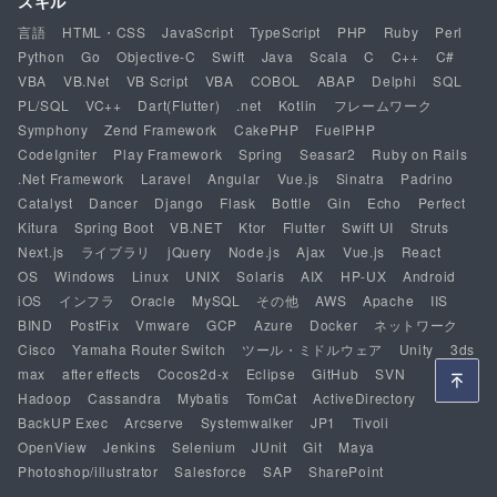
スキル
言語
HTML・CSS
JavaScript
TypeScript
PHP
Ruby
Perl
Python
Go
Objective-C
Swift
Java
Scala
C
C++
C#
VBA
VB.Net
VB Script
VBA
COBOL
ABAP
Delphi
SQL
PL/SQL
VC++
Dart(Flutter)
.net
Kotlin
フレームワーク
Symphony
Zend Framework
CakePHP
FuelPHP
CodeIgniter
Play Framework
Spring
Seasar2
Ruby on Rails
.Net Framework
Laravel
Angular
Vue.js
Sinatra
Padrino
Catalyst
Dancer
Django
Flask
Bottle
Gin
Echo
Perfect
Kitura
Spring Boot
VB.NET
Ktor
Flutter
Swift UI
Struts
Next.js
ライブラリ
jQuery
Node.js
Ajax
Vue.js
React
OS
Windows
Linux
UNIX
Solaris
AIX
HP-UX
Android
iOS
インフラ
Oracle
MySQL
その他
AWS
Apache
IIS
BIND
PostFix
Vmware
GCP
Azure
Docker
ネットワーク
Cisco
Yamaha Router Switch
ツール・ミドルウェア
Unity
3ds
max
after effects
Cocos2d-x
Eclipse
GitHub
SVN
Hadoop
Cassandra
Mybatis
TomCat
ActiveDirectory
BackUP Exec
Arcserve
Systemwalker
JP1
Tivoli
OpenView
Jenkins
Selenium
JUnit
Git
Maya
Photoshop/illustrator
Salesforce
SAP
SharePoint