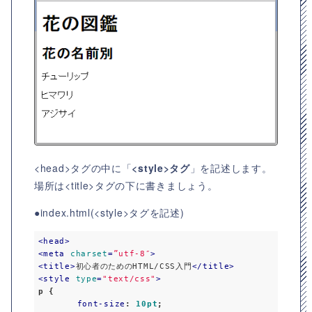
<head>タグの中に「
<style>タグ
」を記述します。
場所は<title>タグの下に書きましょう。
●index.html(<style>タグを記述)
<
head
>
<
meta
charset
=
”utf-8″
>
<
title
>
初心者のためのHTML/CSS入門
</
title
>
<
style
type
=
"text/css"
>
p
 {

font-size
: 
10pt
;
