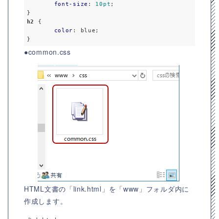
font-size
: 
10pt
;

h2
 {

color
: blue;

}
●common.css
HTML文書の「link.html」を「www」フォルダ内に
作成します。