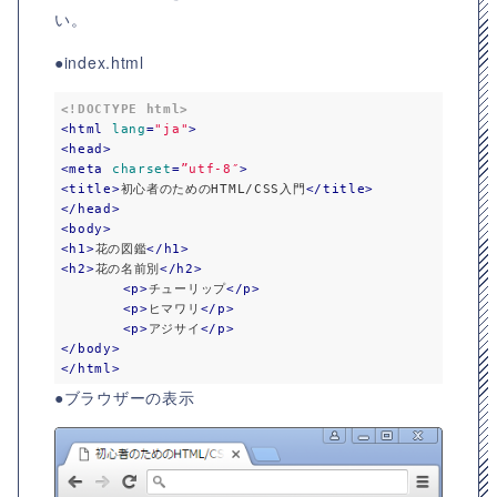
い。
●index.html
<!DOCTYPE html>
<
html
lang
=
"ja"
>
<
head
>
<
meta
charset
=
”utf-8″
>
<
title
>
初心者のためのHTML/CSS入門
</
title
>
</
head
>
<
body
>
<
h1
>
花の図鑑
</
h1
>
<
h2
>
花の名前別
</
h2
>
<
p
>
チューリップ
</
p
>
<
p
>
ヒマワリ
</
p
>
<
p
>
アジサイ
</
p
>
</
body
>
</
html
>
●ブラウザーの表示