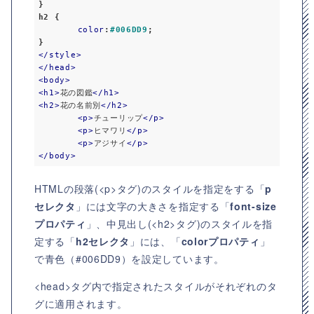
h2
 {

color
:
#006DD9
;

</
style
>
</
head
>
<
body
>
<
h1
>
花の図鑑
</
h1
>
<
h2
>
花の名前別
</
h2
>
<
p
>
チューリップ
</
p
>
<
p
>
ヒマワリ
</
p
>
<
p
>
アジサイ
</
p
>
</
body
>
HTMLの段落(<p>タグ)のスタイルを指定をする「
p
セレクタ
」には文字の大きさを指定する「
font-size
プロパティ
」、中見出し(<h2>タグ)のスタイルを指
定する「
h2セレクタ
」には、「
colorプロパティ
」
で青色（#006DD9）を設定しています。
<head>タグ内で指定されたスタイルがそれぞれのタ
グに適用されます。