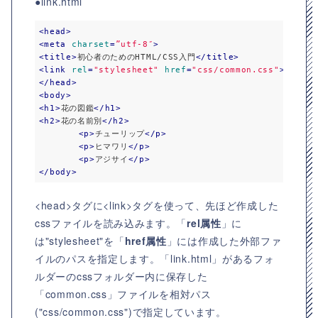
●link.html
<
head
>
<
meta
charset
=
”utf-8″
>
<
title
>
初心者のためのHTML/CSS入門
</
title
>
<
link
rel
=
"stylesheet"
href
=
"css/common.css"
>
</
head
>
<
body
>
<
h1
>
花の図鑑
</
h1
>
<
h2
>
花の名前別
</
h2
>
<
p
>
チューリップ
</
p
>
<
p
>
ヒマワリ
</
p
>
<
p
>
アジサイ
</
p
>
</
body
>
<head>タグに<link>タグを使って、先ほど作成した
cssファイルを読み込みます。「
rel属性
」に
は"stylesheet"を「
href属性
」には作成した外部ファ
イルのパスを指定します。「link.html」があるフォ
ルダーのcssフォルダー内に保存した
「common.css」ファイルを相対パス
("css/common.css")で指定しています。