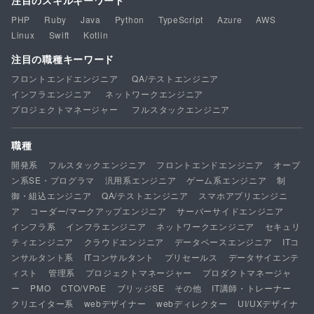
注目のスキルキーワード
PHP
Ruby
Java
Python
TypeScript
Azure
AWS
Linux
Swift
Kotlin
注目の職種キーワード
フロントエンドエンジニア
QA/テストエンジニア
インフラエンジニア
ネットワークエンジニア
プロジェクトマネージャー
フルスタックエンジニア
職種
開発系
フルスタックエンジニア
フロントエンドエンジニア
オープ
ン系SE・プログラマ
汎用系エンジニア
ゲーム系エンジニア
制
御・組込エンジニア
QA/テストエンジニア
スマホアプリエンジニ
ア
コーダー/マークアップエンジニア
サーバーサイドエンジニア
インフラ系
インフラエンジニア
ネットワークエンジニア
セキュリ
ティエンジニア
クラウドエンジニア
データベースエンジニア
ITコ
ンサルタント系
ITコンサルタント
プリセールス
データサイエンテ
ィスト
管理系
プロジェクトマネージャー
プロダクトマネージャ
ー
PMO
CTO/VPoE
ブリッジSE
その他
IT講師・トレーナー
クリエイター系
webデザイナー
webディレクター
UI/UXデザイナ