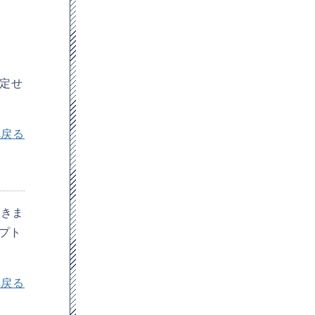
指定せ
。
へ戻る
できま
プト
へ戻る