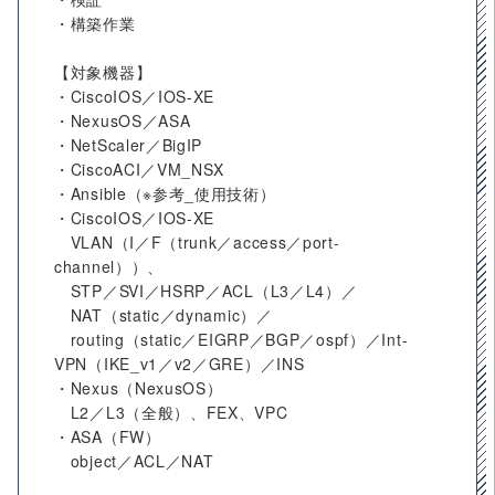
・構築作業
【対象機器】
・CiscoIOS／IOS-XE
・NexusOS／ASA
・NetScaler／BigIP
・CiscoACI／VM_NSX
・Ansible（※参考_使用技術）
・CiscoIOS／IOS-XE
VLAN（I／F（trunk／access／port-
channel））、
STP／SVI／HSRP／ACL（L3／L4）／
NAT（static／dynamic）／
routing（static／EIGRP／BGP／ospf）／Int-
VPN（IKE_v1／v2／GRE）／INS
・Nexus（NexusOS）
L2／L3（全般）、FEX、VPC
・ASA（FW）
object／ACL／NAT