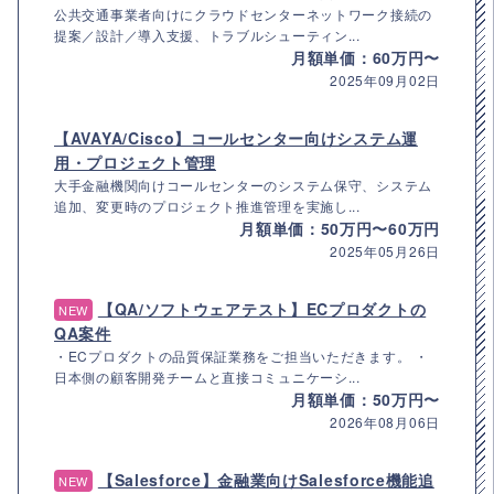
公共交通事業者向けにクラウドセンターネットワーク接続の
提案／設計／導入支援、トラブルシューティン...
月額単価：60万円〜
2025年09月02日
【AVAYA/Cisco】コールセンター向けシステム運
用・プロジェクト管理
大手金融機関向けコールセンターのシステム保守、システム
追加、変更時のプロジェクト推進管理を実施し...
月額単価：50万円〜60万円
2025年05月26日
【QA/ソフトウェアテスト】ECプロダクトの
NEW
QA案件
・ECプロダクトの品質保証業務をご担当いただきます。 ・
日本側の顧客開発チームと直接コミュニケーシ...
月額単価：50万円〜
2026年08月06日
【Salesforce】金融業向けSalesforce機能追
NEW