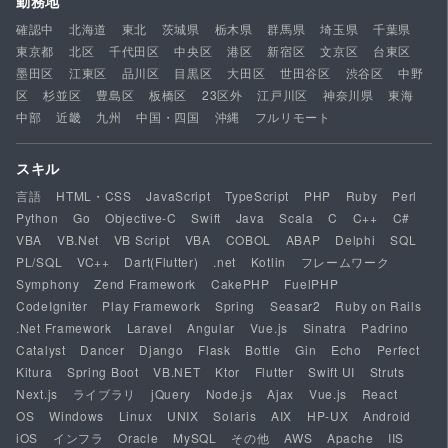
勤務地
確認中
北海道
東北
茨城県
栃木県
群馬県
埼玉県
千葉県
東京都
北区
千代田区
中央区
港区
新宿区
文京区
台東区
墨田区
江東区
品川区
目黒区
大田区
世田谷区
渋谷区
中野
区
杉並区
豊島区
板橋区
23区外
江戸川区
神奈川県
東海
中部
近畿
九州
中国・四国
沖縄
フルリモート
スキル
言語
HTML・CSS
JavaScript
TypeScript
PHP
Ruby
Perl
Python
Go
Objective-C
Swift
Java
Scala
C
C++
C#
VBA
VB.Net
VB Script
VBA
COBOL
ABAP
Delphi
SQL
PL/SQL
VC++
Dart(Flutter)
.net
Kotlin
フレームワーク
Symphony
Zend Framework
CakePHP
FuelPHP
CodeIgniter
Play Framework
Spring
Seasar2
Ruby on Rails
.Net Framework
Laravel
Angular
Vue.js
Sinatra
Padrino
Catalyst
Dancer
Django
Flask
Bottle
Gin
Echo
Perfect
Kitura
Spring Boot
VB.NET
Ktor
Flutter
Swift UI
Struts
Next.js
ライブラリ
jQuery
Node.js
Ajax
Vue.js
React
OS
Windows
Linux
UNIX
Solaris
AIX
HP-UX
Android
iOS
インフラ
Oracle
MySQL
その他
AWS
Apache
IIS