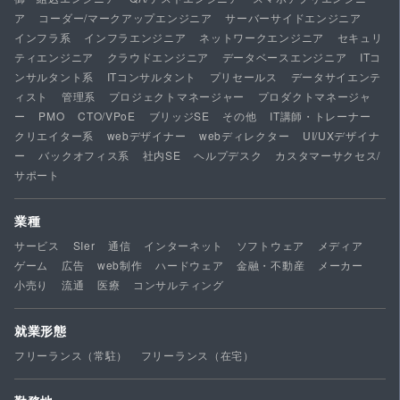
ア
コーダー/マークアップエンジニア
サーバーサイドエンジニア
インフラ系
インフラエンジニア
ネットワークエンジニア
セキュリ
ティエンジニア
クラウドエンジニア
データベースエンジニア
ITコ
ンサルタント系
ITコンサルタント
プリセールス
データサイエンテ
ィスト
管理系
プロジェクトマネージャー
プロダクトマネージャ
ー
PMO
CTO/VPoE
ブリッジSE
その他
IT講師・トレーナー
クリエイター系
webデザイナー
webディレクター
UI/UXデザイナ
ー
バックオフィス系
社内SE
ヘルプデスク
カスタマーサクセス/
サポート
業種
サービス
SIer
通信
インターネット
ソフトウェア
メディア
ゲーム
広告
web制作
ハードウェア
金融・不動産
メーカー
小売り
流通
医療
コンサルティング
就業形態
フリーランス（常駐）
フリーランス（在宅）