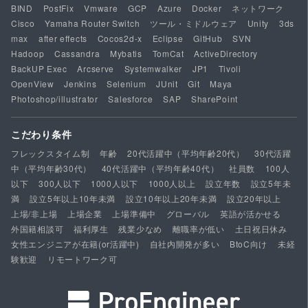
BIND
PostFix
Vmware
GCP
Azure
Docker
ネットワーク
Cisco
Yamaha Router Switch
ツール・ミドルウェア
Unity
3ds
max
after effects
Cocos2d-x
Eclipse
GitHub
SVN
Hadoop
Cassandra
Mybatis
TomCat
ActiveDirectory
BackUP Exec
Arcserve
Systemwalker
JP1
Tivoli
OpenView
Jenkins
Selenium
JUnit
Git
Maya
Photoshop/illustrator
Salesforce
SAP
SharePoint
こだわり条件
フレックスタイム制
年齢
20代活躍中（平均年齢20代）
30代活躍
中（平均年齢30代）
40代活躍中（平均年齢40代）
社員数
100人
以下
300人以下
1000人以下
1000人以上
設立年数
設立5年未
満
設立5年以上10年未満
設立10年以上20年未満
設立20年以上
上場/非上場
上場企業
上場準備中
グローバル
英語が活かせる
外国籍相談可
福利厚生
残業少なめ
離職率が低い
土日祝日休み
女性エンジニアが在籍(or活躍中)
自社内開発が多い
BtoC向け
未経
験歓迎
リモートワーク可