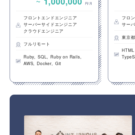
~
1,000,000
エンドエンジニア募集
のフロ
円/月
フロントエンドエンジニア
フロ
サーバーサイドエンジニア
サー
クラウドエンジニア
東京
フルリモート
HTML
Ruby
SQL
Ruby on Rails
TypeS
AWS
Docker
Git