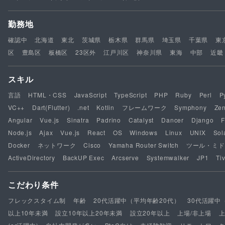
勤務地
確認中
北海道
東北
茨城県
栃木県
群馬県
埼玉県
千葉県
東
区
豊島区
板橋区
23区外
江戸川区
神奈川県
東海
中部
近畿
スキル
言語
HTML・CSS
JavaScript
TypeScript
PHP
Ruby
Perl
P
VC++
Dart(Flutter)
.net
Kotlin
フレームワーク
Symphony
Ze
Angular
Vue.js
Sinatra
Padrino
Catalyst
Dancer
Django
F
Node.js
Ajax
Vue.js
React
OS
Windows
Linux
UNIX
Sol
Docker
ネットワーク
Cisco
Yamaha Router Switch
ツール・ミド
ActiveDirectory
BackUP Exec
Arcserve
Systemwalker
JP1
Tiv
こだわり条件
フレックスタイム制
年齢
20代活躍中（平均年齢20代）
30代活躍中
以上10年未満
設立10年以上20年未満
設立20年以上
上場/非上場