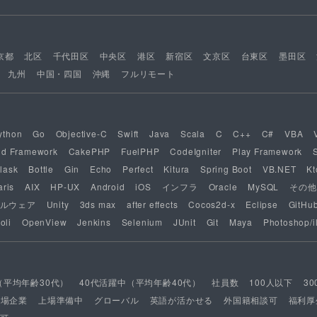
京都
北区
千代田区
中央区
港区
新宿区
文京区
台東区
墨田区
九州
中国・四国
沖縄
フルリモート
ython
Go
Objective-C
Swift
Java
Scala
C
C++
C#
VBA
nd Framework
CakePHP
FuelPHP
CodeIgniter
Play Framework
lask
Bottle
Gin
Echo
Perfect
Kitura
Spring Boot
VB.NET
Kt
aris
AIX
HP-UX
Android
iOS
インフラ
Oracle
MySQL
その他
ルウェア
Unity
3ds max
after effects
Cocos2d-x
Eclipse
GitHu
oli
OpenView
Jenkins
Selenium
JUnit
Git
Maya
Photoshop/il
（平均年齢30代）
40代活躍中（平均年齢40代）
社員数
100人以下
3
上場企業
上場準備中
グローバル
英語が活かせる
外国籍相談可
福利厚