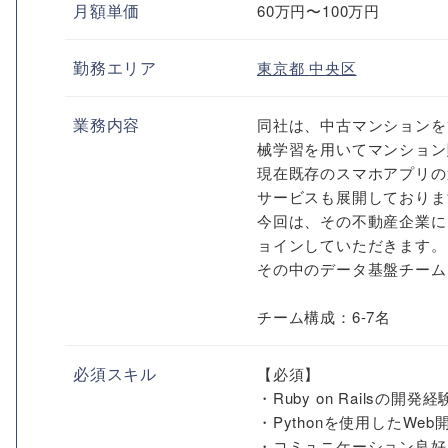
月額単価
60万円〜100万円
勤務エリア
東京都
中央区
業務内容
同社は、中古マンションを
械学習を用いてマンション
現在既存のスマホアプリの
サービスも展開しておりま
今回は、その不動産企業に
ョインしていただきます。
その中のデータ基盤チームに
チーム構成：6-7名
必須スキル
【必須】
・Ruby on Railsの開発
・Pythonを使用したWeb
・コミュニケーション良好