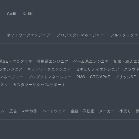
x
Swift
Kotlin
ア
ネットワークエンジニア
プロジェクトマネージャー
フルスタックエ
系SE・プログラマ
汎用系エンジニア
ゲーム系エンジニア
制御・組込エ
ラエンジニア
ネットワークエンジニア
セキュリティエンジニア
クラウ
マネージャー
プロダクトマネージャー
PMO
CTO/VPoE
ブリッジSE
デスク
カスタマーサクセス/サポート
ーム
広告
web制作
ハードウェア
金融・不動産
メーカー
小売り