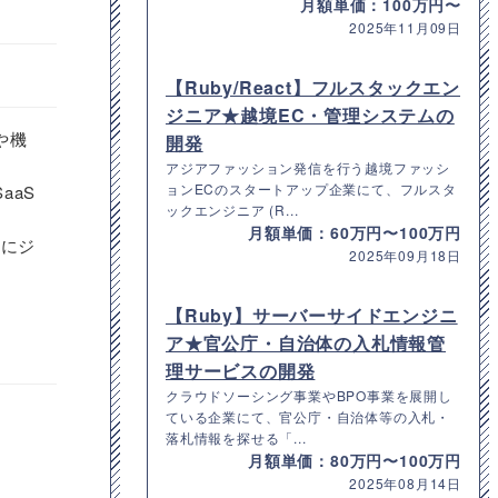
月額単価：100万円〜
2025年11月09日
【Ruby/React】フルスタックエン
ジニア★越境EC・管理システムの
や機
開発
アジアファッション発信を行う越境ファッシ
ョンECのスタートアップ企業にて、フルスタ
aaS
ックエンジニア (R...
月額単価：60万円〜100万円
トにジ
2025年09月18日
【Ruby】サーバーサイドエンジニ
ア★官公庁・自治体の入札情報管
理サービスの開発
クラウドソーシング事業やBPO事業を展開し
ている企業にて、官公庁・自治体等の入札・
落札情報を探せる「...
月額単価：80万円〜100万円
2025年08月14日