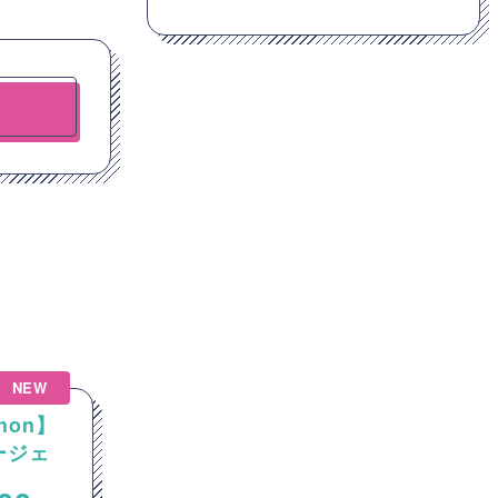
NEW
hon】
【Java】大手通信会社向け
エージェ
Javaカスタム開発案件