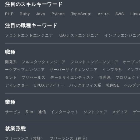
注目のスキルキーワード
PHP
Ruby
Java
Python
TypeScript
Azure
AWS
Linu
注目の職種キーワード
フロントエンドエンジニア
QA/テストエンジニア
インフラエンジニ
職種
開発系
フルスタックエンジニア
フロントエンドエンジニア
オープン
ークアップエンジニア
サーバーサイドエンジニア
インフラ系
インフ
タント
プリセールス
データサイエンティスト
管理系
プロジェクト
ディレクター
UI/UXデザイナー
バックオフィス系
社内SE
ヘルプ
業種
サービス
SIer
通信
インターネット
ソフトウェア
メディア
ゲ
就業形態
フリーランス（常駐）
フリーランス（在宅）