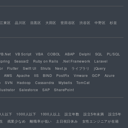
江東区
品川区
目黒区
大田区
世田谷区
渋谷区
中野区
杉並
VB.Net
VB Script
VBA
COBOL
ABAP
Delphi
SQL
PL/SQL
Spring
Seasar2
Ruby on Rails
.Net Framework
Laravel
or
Flutter
Swift UI
Struts
Next.js
ライブラリ
jQuery
AWS
Apache
IIS
BIND
PostFix
Vmware
GCP
Azure
b
SVN
Hadoop
Cassandra
Mybatis
TomCat
lustrator
Salesforce
SAP
SharePoint
00人以下
1000人以下
1000人以上
設立年数
設立5年未満
設立5年
生
残業少なめ
離職率が低い
土日祝日休み
女性エンジニアが在籍