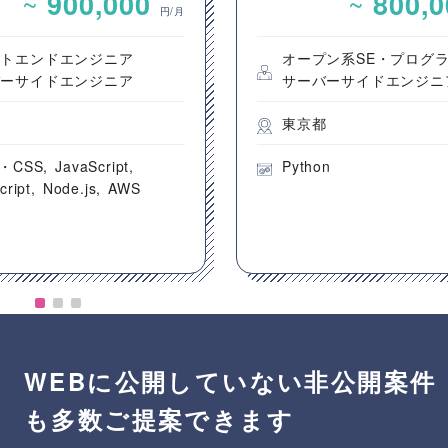
~
~
900,000
800,
ントエンド開発案件
円/月
ントエンドエンジニア
オープン系SE・プログ
バーサイドエンジニア
サーバーサイドエンジニ
都
東京都
・CSS
JavaScript
Python
cript
Node.js
AWS
WEBに公開していない非公開案件
も多数ご提案できます