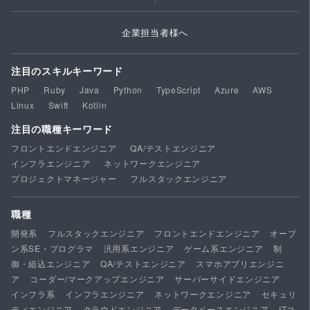
企業担当者様へ
注目のスキルキーワード
PHP
Ruby
Java
Python
TypeScript
Azure
AWS
Linux
Swift
Kotlin
注目の職種キーワード
フロントエンドエンジニア
QA/テストエンジニア
インフラエンジニア
ネットワークエンジニア
プロジェクトマネージャー
フルスタックエンジニア
職種
開発系
フルスタックエンジニア
フロントエンドエンジニア
オープ
ン系SE・プログラマ
汎用系エンジニア
ゲーム系エンジニア
制
御・組込エンジニア
QA/テストエンジニア
スマホアプリエンジニ
ア
コーダー/マークアップエンジニア
サーバーサイドエンジニア
インフラ系
インフラエンジニア
ネットワークエンジニア
セキュリ
ティエンジニア
クラウドエンジニア
データベースエンジニア
ITコ