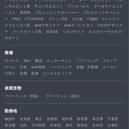
ンサルタント系
ITコンサルタント
プリセールス
データサイエンテ
ィスト
管理系
プロジェクトマネージャー
プロダクトマネージャ
ー
PMO
CTO/VPoE
ブリッジSE
その他
IT講師・トレーナー
クリエイター系
webデザイナー
webディレクター
UI/UXデザイナ
ー
バックオフィス系
社内SE
ヘルプデスク
カスタマーサクセス/
サポート
業種
サービス
SIer
通信
インターネット
ソフトウェア
メディア
ゲーム
広告
web制作
ハードウェア
金融・不動産
メーカー
小売り
流通
医療
コンサルティング
就業形態
フリーランス（常駐）
フリーランス（在宅）
勤務地
確認中
北海道
東北
茨城県
栃木県
群馬県
埼玉県
千葉県
東京都
北区
千代田区
中央区
港区
新宿区
文京区
台東区