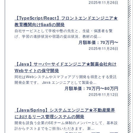
2025年11月26日
【TypeScript/React】フロントエンドエンジニア★
教育機関向けSaaSの開発
自社サービスとして学校や塾の先生と、生徒・保護者を繋
げ、学習の進捗状況や宿題の提出状況、教材の提...
月額単価：70万円〜
2025年11月26日
【Java】サーバーサイドエンジニア★製薬会社向け
Webサイトの保守開発
同社はWebシステムやスマフォアプリ開発を得意とする受託
開発企業です。 Java エンジニアとして製薬会...
月額単価：70万円〜80万円
2025年11月12日
【Java/Spring】システムエンジニア★不動産業界
におけるリース管理システムの開発
開発を請負う企業のSEチーム体制のメンバーとして、基本設
計からテストまでをご担当いただきます。 新...