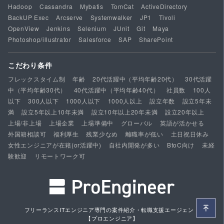
Hadoop
Cassandra
Mybatis
TomCat
ActiveDirectory
BackUP Exec
Arcserve
Systemwalker
JP1
Tivoli
OpenView
Jenkins
Selenium
JUnit
Git
Maya
Photoshop/illustrator
Salesforce
SAP
SharePoint
こだわり条件
フレックスタイム制
年齢
20代活躍中（平均年齢20代）
30代活躍
中（平均年齢30代）
40代活躍中（平均年齢40代）
社員数
100人
以下
300人以下
1000人以下
1000人以上
設立年数
設立5年未
満
設立5年以上10年未満
設立10年以上20年未満
設立20年以上
上場/非上場
上場企業
上場準備中
グローバル
英語が活かせる
外国籍相談可
福利厚生
残業少なめ
離職率が低い
土日祝日休み
女性エンジニアが在籍(or活躍中)
自社内開発が多い
BtoC向け
未経
験歓迎
リモートワーク可
フリーランスITエンジニア専門の案件紹介・転職支援エージェント
【プロエンジニア】