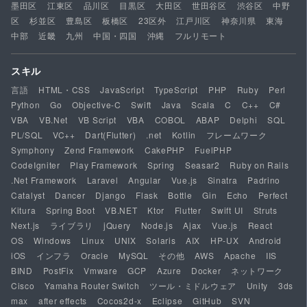
墨田区
江東区
品川区
目黒区
大田区
世田谷区
渋谷区
中野
区
杉並区
豊島区
板橋区
23区外
江戸川区
神奈川県
東海
中部
近畿
九州
中国・四国
沖縄
フルリモート
スキル
言語
HTML・CSS
JavaScript
TypeScript
PHP
Ruby
Perl
Python
Go
Objective-C
Swift
Java
Scala
C
C++
C#
VBA
VB.Net
VB Script
VBA
COBOL
ABAP
Delphi
SQL
PL/SQL
VC++
Dart(Flutter)
.net
Kotlin
フレームワーク
Symphony
Zend Framework
CakePHP
FuelPHP
CodeIgniter
Play Framework
Spring
Seasar2
Ruby on Rails
.Net Framework
Laravel
Angular
Vue.js
Sinatra
Padrino
Catalyst
Dancer
Django
Flask
Bottle
Gin
Echo
Perfect
Kitura
Spring Boot
VB.NET
Ktor
Flutter
Swift UI
Struts
Next.js
ライブラリ
jQuery
Node.js
Ajax
Vue.js
React
OS
Windows
Linux
UNIX
Solaris
AIX
HP-UX
Android
iOS
インフラ
Oracle
MySQL
その他
AWS
Apache
IIS
BIND
PostFix
Vmware
GCP
Azure
Docker
ネットワーク
Cisco
Yamaha Router Switch
ツール・ミドルウェア
Unity
3ds
max
after effects
Cocos2d-x
Eclipse
GitHub
SVN