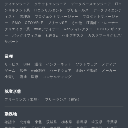
ティエンジニア
クラウドエンジニア
データベースエンジニア
ITコ
ンサルタント系
ITコンサルタント
プリセールス
データサイエンテ
ィスト
管理系
プロジェクトマネージャー
プロダクトマネージャ
ー
PMO
CTO/VPoE
ブリッジSE
その他
IT講師・トレーナー
クリエイター系
webデザイナー
webディレクター
UI/UXデザイナ
ー
バックオフィス系
社内SE
ヘルプデスク
カスタマーサクセス/
サポート
業種
サービス
SIer
通信
インターネット
ソフトウェア
メディア
ゲーム
広告
web制作
ハードウェア
金融・不動産
メーカー
小売り
流通
医療
コンサルティング
就業形態
フリーランス（常駐）
フリーランス（在宅）
勤務地
確認中
北海道
東北
茨城県
栃木県
群馬県
埼玉県
千葉県
東京都
北区
千代田区
中央区
港区
新宿区
文京区
台東区