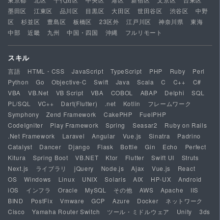
墨田区
江東区
品川区
目黒区
大田区
世田谷区
渋谷区
中野
区
杉並区
豊島区
板橋区
23区外
江戸川区
神奈川県
東海
中部
近畿
九州
中国・四国
沖縄
フルリモート
スキル
言語
HTML・CSS
JavaScript
TypeScript
PHP
Ruby
Perl
Python
Go
Objective-C
Swift
Java
Scala
C
C++
C#
VBA
VB.Net
VB Script
VBA
COBOL
ABAP
Delphi
SQL
PL/SQL
VC++
Dart(Flutter)
.net
Kotlin
フレームワーク
Symphony
Zend Framework
CakePHP
FuelPHP
CodeIgniter
Play Framework
Spring
Seasar2
Ruby on Rails
.Net Framework
Laravel
Angular
Vue.js
Sinatra
Padrino
Catalyst
Dancer
Django
Flask
Bottle
Gin
Echo
Perfect
Kitura
Spring Boot
VB.NET
Ktor
Flutter
Swift UI
Struts
Next.js
ライブラリ
jQuery
Node.js
Ajax
Vue.js
React
OS
Windows
Linux
UNIX
Solaris
AIX
HP-UX
Android
iOS
インフラ
Oracle
MySQL
その他
AWS
Apache
IIS
BIND
PostFix
Vmware
GCP
Azure
Docker
ネットワーク
Cisco
Yamaha Router Switch
ツール・ミドルウェア
Unity
3ds