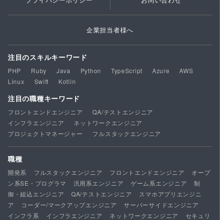
企業担当者様へ
注目のスキルキーワード
PHP
Ruby
Java
Python
TypeScript
Azure
AWS
Linux
Swift
Kotlin
注目の職種キーワード
フロントエンドエンジニア
QA/テストエンジニア
インフラエンジニア
ネットワークエンジニア
プロジェクトマネージャー
フルスタックエンジニア
職種
開発系
フルスタックエンジニア
フロントエンドエンジニア
オープ
ン系SE・プログラマ
汎用系エンジニア
ゲーム系エンジニア
制
御・組込エンジニア
QA/テストエンジニア
スマホアプリエンジニ
ア
コーダー/マークアップエンジニア
サーバーサイドエンジニア
インフラ系
インフラエンジニア
ネットワークエンジニア
セキュリ