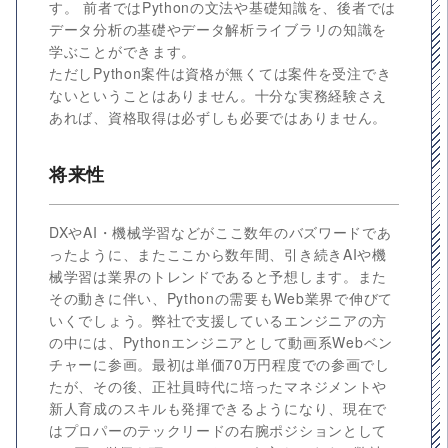
す。 前者ではPythonの文法や基礎知識を、後者では
データ分析の基礎やデータ解析ライブラリの知識を
学ぶことができます。
ただしPython案件は資格が無くては案件を受注でき
ないということはありません。十分な実務経験さえ
あれば、資格取得は必ずしも必要ではありません。
将来性
DXやAI・機械学習などがここ数年のバズワードであ
ったように、またここから数年間、引き続きAIや機
械学習は業界のトレンドであると予想します。また
その動きに伴い、Pythonの需要もWeb業界で伸びて
いくでしょう。弊社で支援しているエンジニアの方
の中には、Pythonエンジニアとして動画系Webベン
チャーに参画。最初は単価70万円程度での参画でし
たが、その後、正社員時代に培ったマネジメントや
新人育成のスキルも発揮できるようになり、現在で
はプロパーのテックリードの右腕ポジションとして