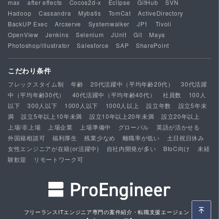
max
after effects
Cocos2d-x
Eclipse
GitHub
SVN
Hadoop
Cassandra
Mybatis
TomCat
ActiveDirectory
BackUP Exec
Arcserve
Systemwalker
JP1
Tivoli
OpenView
Jenkins
Selenium
JUnit
Git
Maya
Photoshop/illustrator
Salesforce
SAP
SharePoint
こだわり条件
フレックスタイム制
年齢
20代活躍中（平均年齢20代）
30代活躍
中（平均年齢30代）
40代活躍中（平均年齢40代）
社員数
100人
以下
300人以下
1000人以下
1000人以上
設立年数
設立5年未
満
設立5年以上10年未満
設立10年以上20年未満
設立20年以上
上場/非上場
上場企業
上場準備中
グローバル
英語が活かせる
外国籍相談可
福利厚生
残業少なめ
離職率が低い
土日祝日休み
女性エンジニアが在籍(or活躍中)
自社内開発が多い
BtoC向け
未経
験歓迎
リモートワーク可
フリーランスITエンジニア専門の案件紹介・転職支援エージェント