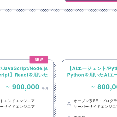
NEW
/JavaScript/Node.js
【AIエージェント/Pyt
Script】Reactを用いた
Pythonを用いたAI
ンテンツ配信システム
ント設計・開発案件
~
~
900,000
800,
ントエンド開発案件
円/月
ントエンドエンジニア
オープン系SE・プログ
バーサイドエンジニア
サーバーサイドエンジニ