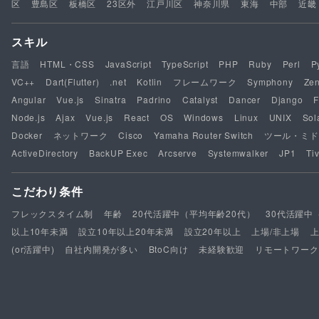
区
豊島区
板橋区
23区外
江戸川区
神奈川県
東海
中部
近畿
スキル
言語
HTML・CSS
JavaScript
TypeScript
PHP
Ruby
Perl
P
VC++
Dart(Flutter)
.net
Kotlin
フレームワーク
Symphony
Ze
Angular
Vue.js
Sinatra
Padrino
Catalyst
Dancer
Django
F
Node.js
Ajax
Vue.js
React
OS
Windows
Linux
UNIX
Sol
Docker
ネットワーク
Cisco
Yamaha Router Switch
ツール・ミド
ActiveDirectory
BackUP Exec
Arcserve
Systemwalker
JP1
Tiv
こだわり条件
フレックスタイム制
年齢
20代活躍中（平均年齢20代）
30代活躍中
以上10年未満
設立10年以上20年未満
設立20年以上
上場/非上場
(or活躍中)
自社内開発が多い
BtoC向け
未経験歓迎
リモートワーク