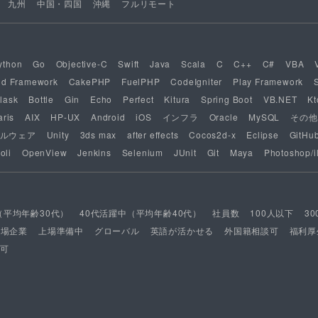
九州
中国・四国
沖縄
フルリモート
ython
Go
Objective-C
Swift
Java
Scala
C
C++
C#
VBA
nd Framework
CakePHP
FuelPHP
CodeIgniter
Play Framework
lask
Bottle
Gin
Echo
Perfect
Kitura
Spring Boot
VB.NET
Kt
aris
AIX
HP-UX
Android
iOS
インフラ
Oracle
MySQL
その他
ルウェア
Unity
3ds max
after effects
Cocos2d-x
Eclipse
GitHu
oli
OpenView
Jenkins
Selenium
JUnit
Git
Maya
Photoshop/il
（平均年齢30代）
40代活躍中（平均年齢40代）
社員数
100人以下
3
上場企業
上場準備中
グローバル
英語が活かせる
外国籍相談可
福利厚
可