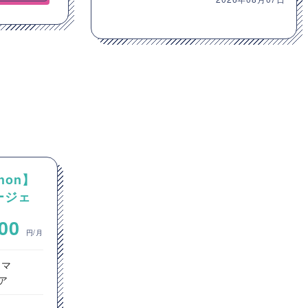
hon】
【Java】大手通信会社向け
エージェ
Javaカスタム開発案件
~
000
700,000
円/月
円/月
ラマ
サーバーサイドエンジニア
ア
インフラエンジニア
ヘルプデスク