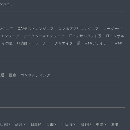
ンジニア
ンジニア
QA/テストエンジニア
スマホアプリエンジニア
コーダー/マ
ドエンジニア
データベースエンジニア
ITコンサルタント系
ITコンサル
その他
IT講師・トレーナー
クリエイター系
webデザイナー
web
流通
医療
コンサルティング
江東区
品川区
目黒区
大田区
世田谷区
渋谷区
中野区
杉並