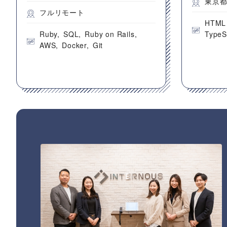
東京
フルリモート
HTML
Ruby
SQL
Ruby on Rails
TypeS
AWS
Docker
Git