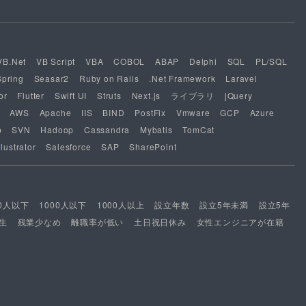
VB.Net
VB Script
VBA
COBOL
ABAP
Delphi
SQL
PL/SQL
Spring
Seasar2
Ruby on Rails
.Net Framework
Laravel
or
Flutter
Swift UI
Struts
Next.js
ライブラリ
jQuery
AWS
Apache
IIS
BIND
PostFix
Vmware
GCP
Azure
b
SVN
Hadoop
Cassandra
Mybatis
TomCat
lustrator
Salesforce
SAP
SharePoint
00人以下
1000人以下
1000人以上
設立年数
設立5年未満
設立5年
生
残業少なめ
離職率が低い
土日祝日休み
女性エンジニアが在籍