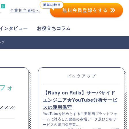
0
企業担当者様へ
プ
インタビュー
お役立ちコラム
ング
ピックアップ
トフォ
【Ruby on Rails】サーバサイド
エンジニア★YouTube分析サービ
スの運用保守
YouTubeを始めとする主要動画プラットフォ
ームに対応した動画の市場データ及び分析サ
ービスの運用保守業...