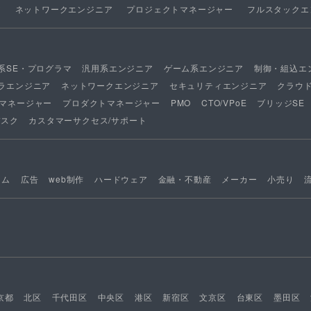
ア
ネットワークエンジニア
プロジェクトマネージャー
フルスタックエ
系SE・プログラマ
汎用系エンジニア
ゲーム系エンジニア
制御・組込エ
ラエンジニア
ネットワークエンジニア
セキュリティエンジニア
クラウ
マネージャー
プロダクトマネージャー
PMO
CTO/VPoE
ブリッジSE
デスク
カスタマーサクセス/サポート
ーム
広告
web制作
ハードウェア
金融・不動産
メーカー
小売り
京都
北区
千代田区
中央区
港区
新宿区
文京区
台東区
墨田区