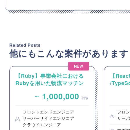
Related Posts
他にもこんな案件があります
NEW
【Ruby】事業会社における
【React
Rubyを用いた物流マッチン
/Type
グプラットフォームのバック
動画コ
~
1,000,000
エンドエンジニア募集
のフロ
円/月
フロントエンドエンジニア
フロ
サーバーサイドエンジニア
サー
クラウドエンジニア