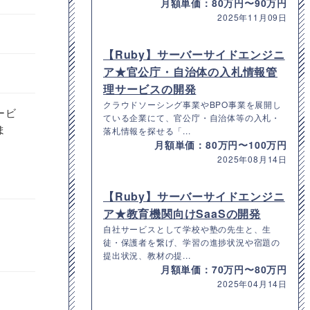
月額単価：80万円〜90万円
2025年11月09日
【Ruby】サーバーサイドエンジニ
ア★官公庁・自治体の入札情報管
理サービスの開発
クラウドソーシング事業やBPO事業を展開し
ービ
ている企業にて、官公庁・自治体等の入札・
ま
落札情報を探せる「...
月額単価：80万円〜100万円
2025年08月14日
【Ruby】サーバーサイドエンジニ
ア★教育機関向けSaaSの開発
自社サービスとして学校や塾の先生と、生
徒・保護者を繋げ、学習の進捗状況や宿題の
提出状況、教材の提...
月額単価：70万円〜80万円
2025年04月14日