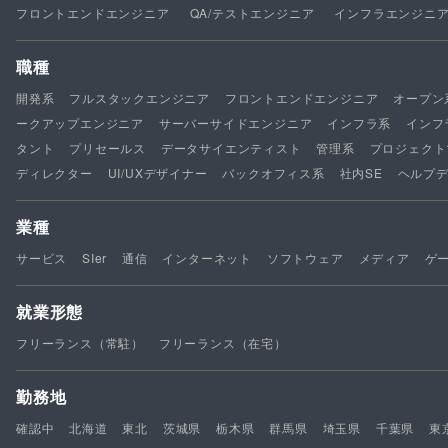
フロントエンドエンジニア
QA/テストエンジニア
インフラエンジニ
職種
開発系
フルスタックエンジニア
フロントエンドエンジニア
オープン
ークアップエンジニア
サーバーサイドエンジニア
インフラ系
インフ
タント
プリセールス
データサイエンティスト
管理系
プロジェクト
ディレクター
UI/UXデザイナー
バックオフィス系
社内SE
ヘルプ
業種
サービス
SIer
通信
インターネット
ソフトウェア
メディア
ゲ
就業形態
フリーランス（常駐）
フリーランス（在宅）
勤務地
確認中
北海道
東北
茨城県
栃木県
群馬県
埼玉県
千葉県
東