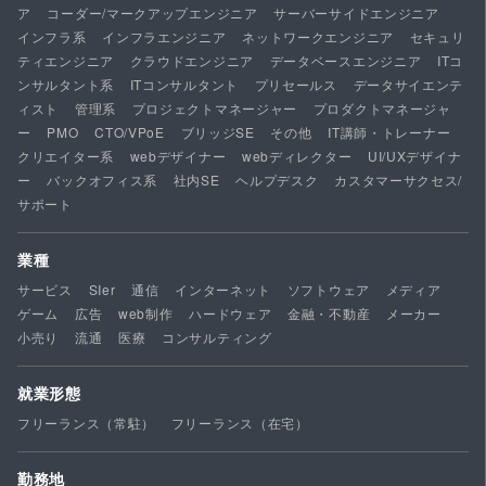
ア
コーダー/マークアップエンジニア
サーバーサイドエンジニア
インフラ系
インフラエンジニア
ネットワークエンジニア
セキュリ
ティエンジニア
クラウドエンジニア
データベースエンジニア
ITコ
ンサルタント系
ITコンサルタント
プリセールス
データサイエンテ
ィスト
管理系
プロジェクトマネージャー
プロダクトマネージャ
ー
PMO
CTO/VPoE
ブリッジSE
その他
IT講師・トレーナー
クリエイター系
webデザイナー
webディレクター
UI/UXデザイナ
ー
バックオフィス系
社内SE
ヘルプデスク
カスタマーサクセス/
サポート
業種
サービス
SIer
通信
インターネット
ソフトウェア
メディア
ゲーム
広告
web制作
ハードウェア
金融・不動産
メーカー
小売り
流通
医療
コンサルティング
就業形態
フリーランス（常駐）
フリーランス（在宅）
勤務地