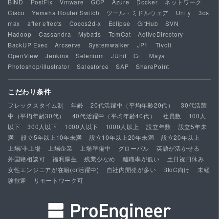
BIND
PostFix
Vmware
GCP
Azure
Docker
ネットワーク
Cisco
Yamaha Router Switch
ツール・ミドルウェア
Unity
3ds
max
after effects
Cocos2d-x
Eclipse
GitHub
SVN
Hadoop
Cassandra
Mybatis
TomCat
ActiveDirectory
BackUP Exec
Arcserve
Systemwalker
JP1
Tivoli
OpenView
Jenkins
Selenium
JUnit
Git
Maya
Photoshop/illustrator
Salesforce
SAP
SharePoint
こだわり条件
フレックスタイム制
年齢
20代活躍中（平均年齢20代）
30代活躍
中（平均年齢30代）
40代活躍中（平均年齢40代）
社員数
100人
以下
300人以下
1000人以下
1000人以上
設立年数
設立5年未
満
設立5年以上10年未満
設立10年以上20年未満
設立20年以上
上場/非上場
上場企業
上場準備中
グローバル
英語が活かせる
外国籍相談可
福利厚生
残業少なめ
離職率が低い
土日祝日休み
女性エンジニアが在籍(or活躍中)
自社内開発が多い
BtoC向け
未経
験歓迎
リモートワーク可