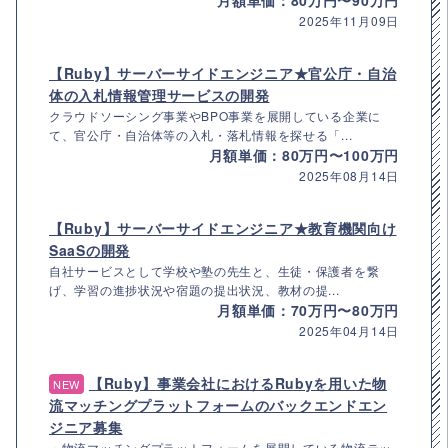
月額単価：80万円〜90万円
2025年11月09日
【Ruby】サーバーサイドエンジニア★官公庁・自治
体の入札情報管理サービスの開発
クラウドソーシング事業やBPO事業を展開している企業に
て、官公庁・自治体等の入札・落札情報を探せる「...
月額単価：80万円〜100万円
2025年08月14日
【Ruby】サーバーサイドエンジニア★教育機関向け
SaaSの開発
自社サービスとして学校や塾の先生と、生徒・保護者を繋
げ、学習の進捗状況や宿題の提出状況、教材の提...
月額単価：70万円〜80万円
2025年04月14日
【Ruby】事業会社におけるRubyを用いた物
NEW
流マッチングプラットフォームのバックエンドエン
ジニア募集
・物流マッチングプラットフォームを展開している物流テッ