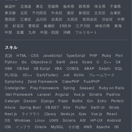
確認中
北海道
東北
茨城県
栃木県
群馬県
埼玉県
千葉県
東京都
北区
千代田区
中央区
港区
新宿区
文京区
台東区
墨田区
江東区
品川区
目黒区
大田区
世田谷区
渋谷区
中野
区
杉並区
豊島区
板橋区
23区外
江戸川区
神奈川県
東海
中部
近畿
九州
中国・四国
沖縄
フルリモート
スキル
言語
HTML・CSS
JavaScript
TypeScript
PHP
Ruby
Perl
Python
Go
Objective-C
Swift
Java
Scala
C
C++
C#
VBA
VB.Net
VB Script
VBA
COBOL
ABAP
Delphi
SQL
PL/SQL
VC++
Dart(Flutter)
.net
Kotlin
フレームワーク
Symphony
Zend Framework
CakePHP
FuelPHP
CodeIgniter
Play Framework
Spring
Seasar2
Ruby on Rails
.Net Framework
Laravel
Angular
Vue.js
Sinatra
Padrino
Catalyst
Dancer
Django
Flask
Bottle
Gin
Echo
Perfect
Kitura
Spring Boot
VB.NET
Ktor
Flutter
Swift UI
Struts
Next.js
ライブラリ
jQuery
Node.js
Ajax
Vue.js
React
OS
Windows
Linux
UNIX
Solaris
AIX
HP-UX
Android
iOS
インフラ
Oracle
MySQL
その他
AWS
Apache
IIS