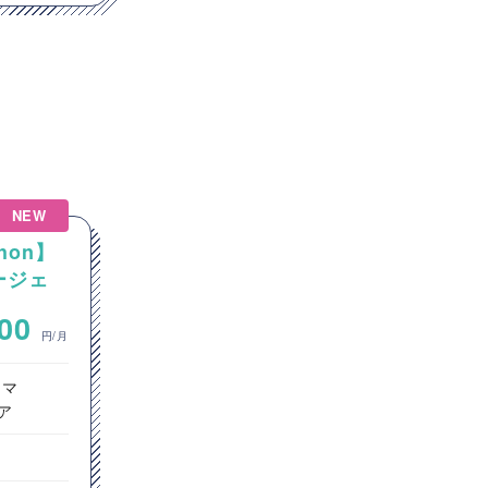
NEW
hon】
【Java】大手通信会社向け
エージェ
Javaカスタム開発案件
~
000
700,000
円/月
円/月
ラマ
サーバーサイドエンジニア
ア
インフラエンジニア
ヘルプデスク
東京都