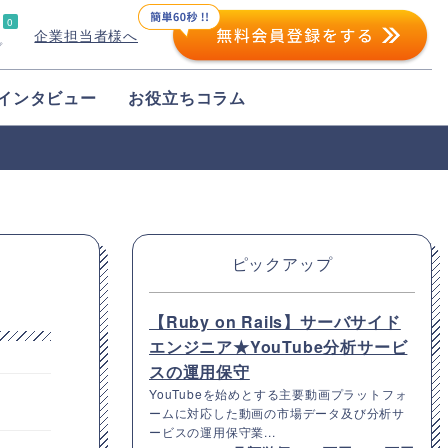
0
企業担当者様へ
プ
インタビュー
お役立ちコラム
ピックアップ
【Ruby on Rails】サーバサイド
エンジニア★YouTube分析サービ
スの運用保守
YouTubeを始めとする主要動画プラットフォ
ームに対応した動画の市場データ及び分析サ
ービスの運用保守業...