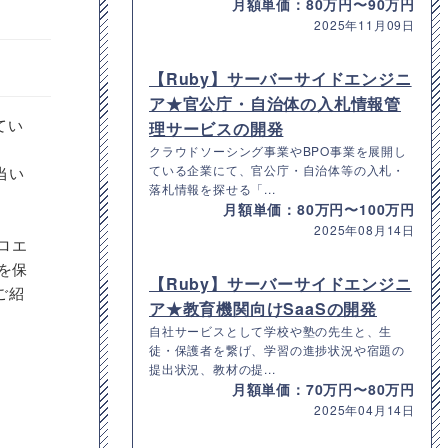
月額単価：80万円〜90万円
2025年11月09日
【Ruby】サーバーサイドエンジニ
ア★官公庁・自治体の入札情報管
てい
理サービスの開発
。
クラウドソーシング事業やBPO事業を展開し
ている企業にて、官公庁・自治体等の入札・
当い
落札情報を探せる「...
月額単価：80万円〜100万円
2025年08月14日
ロエ
を保
【Ruby】サーバーサイドエンジニ
ご紹
ア★教育機関向けSaaSの開発
自社サービスとして学校や塾の先生と、生
徒・保護者を繋げ、学習の進捗状況や宿題の
提出状況、教材の提...
月額単価：70万円〜80万円
2025年04月14日