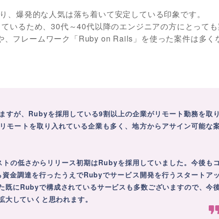
っており、爆発的な人気は落ち着いて安定している印象です。
ているため、30代～40代以降のエンジニアの方にとっても
、フレームワーク「Ruby on Rails」を使った案件は多
ますが、Rubyを採用している9割以上の企業がリモート勤務を取
リモートを取り入れている企業も多く、地方からアサイン可能な
発コストの低さからリリース初期はRubyを採用していました。今後も
ら資金調達を行ったうえでRubyでサービス開発を行うスタートア
た既にRubyで構成されているサービスも多数ございますので、今
拡大していくと思われます。