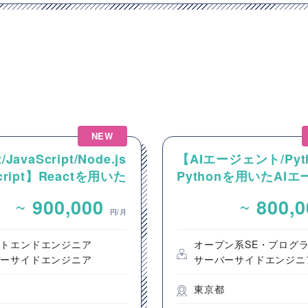
NEW
/JavaScript/Node.js
【AIエージェント/Pyt
Script】Reactを用いた
Pythonを用いたAI
ンテンツ配信システム
ント設計・開発案件
~
~
900,000
800,
ントエンド開発案件
円/月
ントエンドエンジニア
オープン系SE・プログ
バーサイドエンジニア
サーバーサイドエンジニ
都
東京都