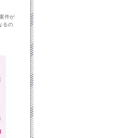
案件が
くなるの
り
案
コ
ッ
後