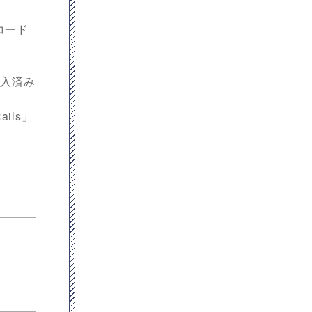
コード
導入済み
ils」