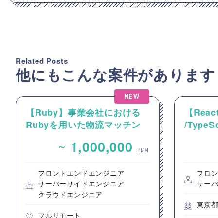
Related Posts
他にもこんな案件があります
NEW
【Ruby】事業会社における
【React
Rubyを用いた物流マッチン
/Type
グプラットフォームのバック
動画コ
~
1,000,000
エンドエンジニア募集
のフロ
円/月
フロントエンドエンジニア
フロ
サーバーサイドエンジニア
サー
クラウドエンジニア
東京
フルリモート