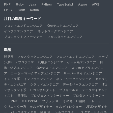
PHP
Ruby
Java
Python
TypeScript
Azure
AWS
Linux
Swift
Kotlin
注目の職種キーワード
フロントエンドエンジニア
QA/テストエンジニア
インフラエンジニア
ネットワークエンジニア
プロジェクトマネージャー
フルスタックエンジニア
職種
開発系
フルスタックエンジニア
フロントエンドエンジニア
オープ
ン系SE・プログラマ
汎用系エンジニア
ゲーム系エンジニア
制
御・組込エンジニア
QA/テストエンジニア
スマホアプリエンジニ
ア
コーダー/マークアップエンジニア
サーバーサイドエンジニア
インフラ系
インフラエンジニア
ネットワークエンジニア
セキュリ
ティエンジニア
クラウドエンジニア
データベースエンジニア
ITコ
ンサルタント系
ITコンサルタント
プリセールス
データサイエンテ
ィスト
管理系
プロジェクトマネージャー
プロダクトマネージャ
ー
PMO
CTO/VPoE
ブリッジSE
その他
IT講師・トレーナー
クリエイター系
webデザイナー
webディレクター
UI/UXデザイナ
ー
バックオフィス系
社内SE
ヘルプデスク
カスタマーサクセス/