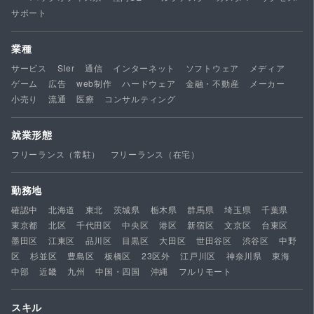
サポート
業種
サービス
SIer
通信
インターネット
ソフトウェア
メディア
ゲーム
広告
web制作
ハードウェア
金融・不動産
メーカー
小売り
流通
医療
コンサルティング
就業形態
フリーランス（常駐）
フリーランス（在宅）
勤務地
確認中
北海道
東北
茨城県
栃木県
群馬県
埼玉県
千葉県
東京都
北区
千代田区
中央区
港区
新宿区
文京区
台東区
墨田区
江東区
品川区
目黒区
大田区
世田谷区
渋谷区
中野
区
杉並区
豊島区
板橋区
23区外
江戸川区
神奈川県
東海
中部
近畿
九州
中国・四国
沖縄
フルリモート
スキル