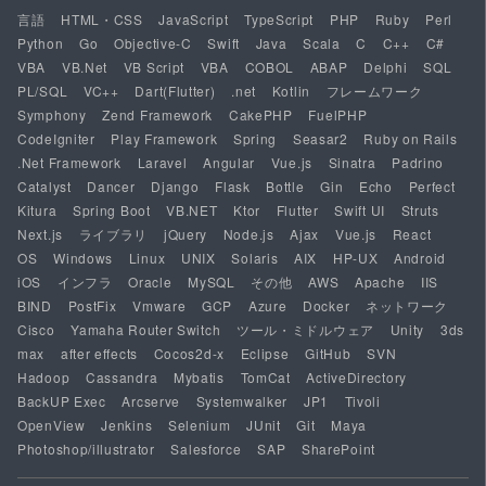
言語
HTML・CSS
JavaScript
TypeScript
PHP
Ruby
Perl
Python
Go
Objective-C
Swift
Java
Scala
C
C++
C#
VBA
VB.Net
VB Script
VBA
COBOL
ABAP
Delphi
SQL
PL/SQL
VC++
Dart(Flutter)
.net
Kotlin
フレームワーク
Symphony
Zend Framework
CakePHP
FuelPHP
CodeIgniter
Play Framework
Spring
Seasar2
Ruby on Rails
.Net Framework
Laravel
Angular
Vue.js
Sinatra
Padrino
Catalyst
Dancer
Django
Flask
Bottle
Gin
Echo
Perfect
Kitura
Spring Boot
VB.NET
Ktor
Flutter
Swift UI
Struts
Next.js
ライブラリ
jQuery
Node.js
Ajax
Vue.js
React
OS
Windows
Linux
UNIX
Solaris
AIX
HP-UX
Android
iOS
インフラ
Oracle
MySQL
その他
AWS
Apache
IIS
BIND
PostFix
Vmware
GCP
Azure
Docker
ネットワーク
Cisco
Yamaha Router Switch
ツール・ミドルウェア
Unity
3ds
max
after effects
Cocos2d-x
Eclipse
GitHub
SVN
Hadoop
Cassandra
Mybatis
TomCat
ActiveDirectory
BackUP Exec
Arcserve
Systemwalker
JP1
Tivoli
OpenView
Jenkins
Selenium
JUnit
Git
Maya
Photoshop/illustrator
Salesforce
SAP
SharePoint