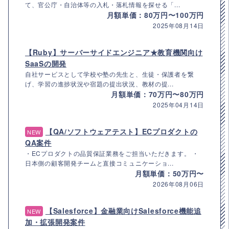
て、官公庁・自治体等の入札・落札情報を探せる「...
月額単価：80万円〜100万円
2025年08月14日
【Ruby】サーバーサイドエンジニア★教育機関向け
SaaSの開発
自社サービスとして学校や塾の先生と、生徒・保護者を繋
げ、学習の進捗状況や宿題の提出状況、教材の提...
月額単価：70万円〜80万円
2025年04月14日
【QA/ソフトウェアテスト】ECプロダクトの
NEW
QA案件
・ECプロダクトの品質保証業務をご担当いただきます。 ・
日本側の顧客開発チームと直接コミュニケーショ...
月額単価：50万円〜
2026年08月06日
【Salesforce】金融業向けSalesforce機能追
NEW
加・拡張開発案件