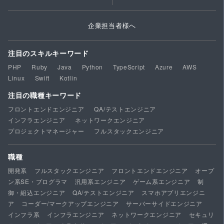
企業担当者様へ
注目のスキルキーワード
PHP
Ruby
Java
Python
TypeScript
Azure
AWS
Linux
Swift
Kotlin
注目の職種キーワード
フロントエンドエンジニア
QA/テストエンジニア
インフラエンジニア
ネットワークエンジニア
プロジェクトマネージャー
フルスタックエンジニア
職種
開発系
フルスタックエンジニア
フロントエンドエンジニア
オープ
ン系SE・プログラマ
汎用系エンジニア
ゲーム系エンジニア
制
御・組込エンジニア
QA/テストエンジニア
スマホアプリエンジニ
ア
コーダー/マークアップエンジニア
サーバーサイドエンジニア
インフラ系
インフラエンジニア
ネットワークエンジニア
セキュリ