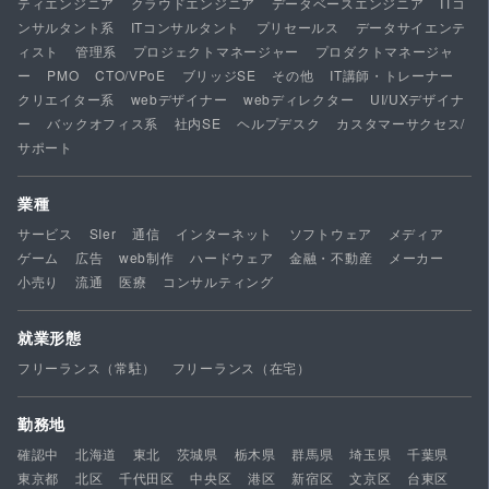
ティエンジニア
クラウドエンジニア
データベースエンジニア
ITコ
ンサルタント系
ITコンサルタント
プリセールス
データサイエンテ
ィスト
管理系
プロジェクトマネージャー
プロダクトマネージャ
ー
PMO
CTO/VPoE
ブリッジSE
その他
IT講師・トレーナー
クリエイター系
webデザイナー
webディレクター
UI/UXデザイナ
ー
バックオフィス系
社内SE
ヘルプデスク
カスタマーサクセス/
サポート
業種
サービス
SIer
通信
インターネット
ソフトウェア
メディア
ゲーム
広告
web制作
ハードウェア
金融・不動産
メーカー
小売り
流通
医療
コンサルティング
就業形態
フリーランス（常駐）
フリーランス（在宅）
勤務地
確認中
北海道
東北
茨城県
栃木県
群馬県
埼玉県
千葉県
東京都
北区
千代田区
中央区
港区
新宿区
文京区
台東区