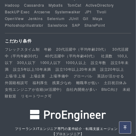
Hadoop
Cassandra
Mybatis
TomCat
ActiveDirectory
BackUP Exec
Arcserve
Systemwalker
JP1
Tivoli
OpenView
Jenkins
Selenium
JUnit
Git
Maya
Photoshop/illustrator
Salesforce
SAP
SharePoint
こだわり条件
フレックスタイム制
年齢
20代活躍中（平均年齢20代）
30代活躍
中（平均年齢30代）
40代活躍中（平均年齢40代）
社員数
100人
以下
300人以下
1000人以下
1000人以上
設立年数
設立5年未
満
設立5年以上10年未満
設立10年以上20年未満
設立20年以上
上場/非上場
上場企業
上場準備中
グローバル
英語が活かせる
外国籍相談可
福利厚生
残業少なめ
離職率が低い
土日祝日休み
女性エンジニアが在籍(or活躍中)
自社内開発が多い
BtoC向け
未経
験歓迎
リモートワーク可
フリーランスITエンジニア専門の案件紹介・転職支援エージェント
【プロエンジニア】