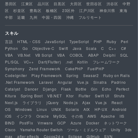
墨田区
江東区
品川区
目黒区
大田区
世田谷区
渋谷区
中野
区
杉並区
豊島区
板橋区
23区外
江戸川区
神奈川県
東海
中部
近畿
九州
中国・四国
沖縄
フルリモート
スキル
言語
HTML・CSS
JavaScript
TypeScript
PHP
Ruby
Perl
Python
Go
Objective-C
Swift
Java
Scala
C
C++
C#
VBA
VB.Net
VB Script
VBA
COBOL
ABAP
Delphi
SQL
PL/SQL
VC++
Dart(Flutter)
.net
Kotlin
フレームワーク
Symphony
Zend Framework
CakePHP
FuelPHP
CodeIgniter
Play Framework
Spring
Seasar2
Ruby on Rails
.Net Framework
Laravel
Angular
Vue.js
Sinatra
Padrino
Catalyst
Dancer
Django
Flask
Bottle
Gin
Echo
Perfect
Kitura
Spring Boot
VB.NET
Ktor
Flutter
Swift UI
Struts
Next.js
ライブラリ
jQuery
Node.js
Ajax
Vue.js
React
OS
Windows
Linux
UNIX
Solaris
AIX
HP-UX
Android
iOS
インフラ
Oracle
MySQL
その他
AWS
Apache
IIS
BIND
PostFix
Vmware
GCP
Azure
Docker
ネットワーク
Cisco
Yamaha Router Switch
ツール・ミドルウェア
Unity
3ds
max
after effects
Cocos2d-x
Eclipse
GitHub
SVN