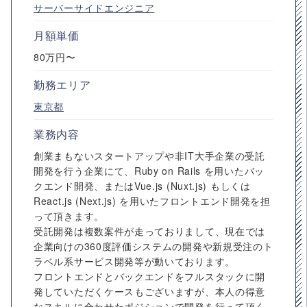
サーバーサイドエンジニア
月額単価
80万円〜
勤務エリア
東京都
業務内容
創業まもないスタートアップや非IT大手企業の受託
開発を行う企業にて、Ruby on Rails を用いたバッ
クエンド開発、またはVue.js (Nuxt.js) もしくは
React.js (Next.js) を用いたフロントエンド開発を担
って頂きます。
受託開発は複数案件が走っておりまして、現在では
企業向けの360度評価システムの開発や新規受注のト
ラベル系サービス開発等が動いております。
フロントエンドとバックエンドをフルスタックに開
発していただくケースもございますが、本人の得意
なスキルに合わせたポジションで開発を行って頂く