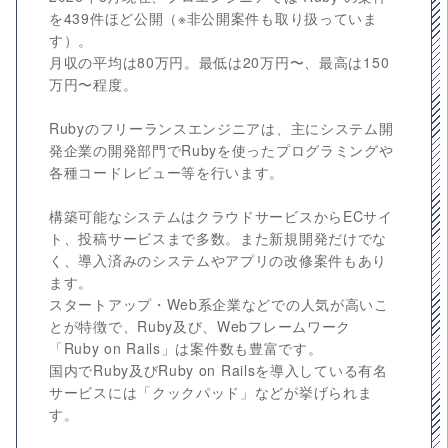
を439件ほど公開（※非公開案件も取り扱っていま
す）。
月収の平均は80万円。最低は20万円〜、最高は150
万円〜程度。
Rubyのフリーランスエンジニアは、主にシステム開
発企業の開発部門でRubyを使ったプログラミングや
各種コードレビュー等を行います。
構築可能なシステムはクラウドサービスからECサイ
ト、投稿サービスまで多数。また新規開発だけでな
く、導入済みのシステムやアプリの改修案件もあり
ます。
スタートアップ・Web系企業などでの人気が高いこ
とが特徴で、Ruby及び、Webフレームワーク
「Ruby on Rails」は案件数も豊富です。
国内でRuby及びRuby on Railsを導入している有名
サービスには「クックパッド」などが挙げられま
す。