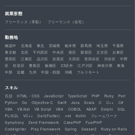
就業形態
フリーランス（常駐）
フリーランス（在宅）
勤務地
確認中
北海道
東北
茨城県
栃木県
群馬県
埼玉県
千葉県
東京都
北区
千代田区
中央区
港区
新宿区
文京区
台東区
墨田区
江東区
品川区
目黒区
大田区
世田谷区
渋谷区
中野
区
杉並区
豊島区
板橋区
23区外
江戸川区
神奈川県
東海
中部
近畿
九州
中国・四国
沖縄
フルリモート
スキル
言語
HTML・CSS
JavaScript
TypeScript
PHP
Ruby
Perl
Python
Go
Objective-C
Swift
Java
Scala
C
C++
C#
VBA
VB.Net
VB Script
VBA
COBOL
ABAP
Delphi
SQL
PL/SQL
VC++
Dart(Flutter)
.net
Kotlin
フレームワーク
Symphony
Zend Framework
CakePHP
FuelPHP
CodeIgniter
Play Framework
Spring
Seasar2
Ruby on Rails