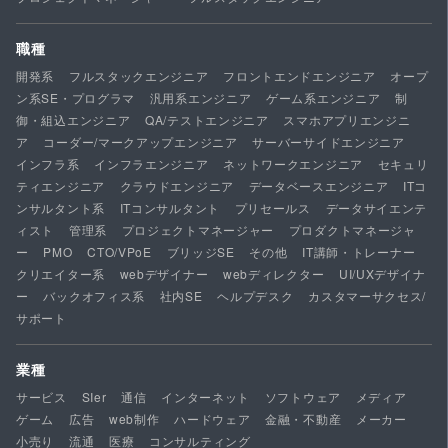
職種
開発系
フルスタックエンジニア
フロントエンドエンジニア
オープ
ン系SE・プログラマ
汎用系エンジニア
ゲーム系エンジニア
制
御・組込エンジニア
QA/テストエンジニア
スマホアプリエンジニ
ア
コーダー/マークアップエンジニア
サーバーサイドエンジニア
インフラ系
インフラエンジニア
ネットワークエンジニア
セキュリ
ティエンジニア
クラウドエンジニア
データベースエンジニア
ITコ
ンサルタント系
ITコンサルタント
プリセールス
データサイエンテ
ィスト
管理系
プロジェクトマネージャー
プロダクトマネージャ
ー
PMO
CTO/VPoE
ブリッジSE
その他
IT講師・トレーナー
クリエイター系
webデザイナー
webディレクター
UI/UXデザイナ
ー
バックオフィス系
社内SE
ヘルプデスク
カスタマーサクセス/
サポート
業種
サービス
SIer
通信
インターネット
ソフトウェア
メディア
ゲーム
広告
web制作
ハードウェア
金融・不動産
メーカー
小売り
流通
医療
コンサルティング