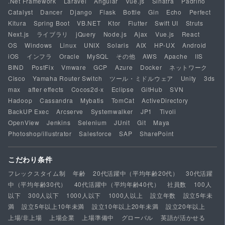
.Net Framework
Laravel
Angular
Vue.js
Sinatra
Padrino
Catalyst
Dancer
Django
Flask
Bottle
Gin
Echo
Perfect
Kitura
Spring Boot
VB.NET
Ktor
Flutter
Swift UI
Struts
Next.js
ライブラリ
jQuery
Node.js
Ajax
Vue.js
React
OS
Windows
Linux
UNIX
Solaris
AIX
HP-UX
Android
iOS
インフラ
Oracle
MySQL
その他
AWS
Apache
IIS
BIND
PostFix
Vmware
GCP
Azure
Docker
ネットワーク
Cisco
Yamaha Router Switch
ツール・ミドルウェア
Unity
3ds
max
after effects
Cocos2d-x
Eclipse
GitHub
SVN
Hadoop
Cassandra
Mybatis
TomCat
ActiveDirectory
BackUP Exec
Arcserve
Systemwalker
JP1
Tivoli
OpenView
Jenkins
Selenium
JUnit
Git
Maya
Photoshop/illustrator
Salesforce
SAP
SharePoint
こだわり条件
フレックスタイム制
年齢
20代活躍中（平均年齢20代）
30代活躍
中（平均年齢30代）
40代活躍中（平均年齢40代）
社員数
100人
以下
300人以下
1000人以下
1000人以上
設立年数
設立5年未
満
設立5年以上10年未満
設立10年以上20年未満
設立20年以上
上場/非上場
上場企業
上場準備中
グローバル
英語が活かせる