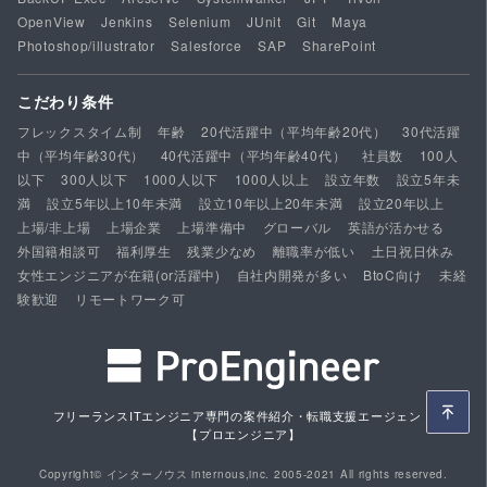
OpenView
Jenkins
Selenium
JUnit
Git
Maya
Photoshop/illustrator
Salesforce
SAP
SharePoint
こだわり条件
フレックスタイム制
年齢
20代活躍中（平均年齢20代）
30代活躍
中（平均年齢30代）
40代活躍中（平均年齢40代）
社員数
100人
以下
300人以下
1000人以下
1000人以上
設立年数
設立5年未
満
設立5年以上10年未満
設立10年以上20年未満
設立20年以上
上場/非上場
上場企業
上場準備中
グローバル
英語が活かせる
外国籍相談可
福利厚生
残業少なめ
離職率が低い
土日祝日休み
女性エンジニアが在籍(or活躍中)
自社内開発が多い
BtoC向け
未経
験歓迎
リモートワーク可
フリーランスITエンジニア専門の案件紹介・転職支援エージェント
【プロエンジニア】
Copyright© インターノウス internous,inc. 2005-2021 All rights reserved.