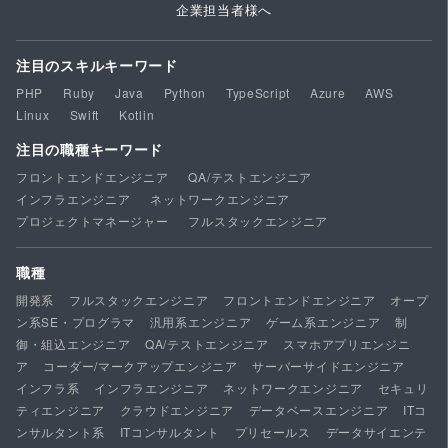
企業担当者様へ
注目のスキルキーワード
PHP
Ruby
Java
Python
TypeScript
Azure
AWS
Linux
Swift
Kotlin
注目の職種キーワード
フロントエンドエンジニア
QA/テストエンジニア
インフラエンジニア
ネットワークエンジニア
プロジェクトマネージャー
フルスタックエンジニア
職種
開発系
フルスタックエンジニア
フロントエンドエンジニア
オープ
ン系SE・プログラマ
汎用系エンジニア
ゲーム系エンジニア
制
御・組込エンジニア
QA/テストエンジニア
スマホアプリエンジニ
ア
コーダー/マークアップエンジニア
サーバーサイドエンジニア
インフラ系
インフラエンジニア
ネットワークエンジニア
セキュリ
ティエンジニア
クラウドエンジニア
データベースエンジニア
ITコ
ンサルタント系
ITコンサルタント
プリセールス
データサイエンテ