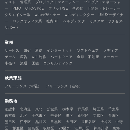
ィスト
管理系
プロジェクトマネージャー
プロダクトマネージャ
ー
PMO
CTO/VPoE
ブリッジSE
その他
IT講師・トレーナー
クリエイター系
webデザイナー
webディレクター
UI/UXデザイナ
ー
バックオフィス系
社内SE
ヘルプデスク
カスタマーサクセス/
サポート
業種
サービス
SIer
通信
インターネット
ソフトウェア
メディア
ゲーム
広告
web制作
ハードウェア
金融・不動産
メーカー
小売り
流通
医療
コンサルティング
就業形態
フリーランス（常駐）
フリーランス（在宅）
勤務地
確認中
北海道
東北
茨城県
栃木県
群馬県
埼玉県
千葉県
東京都
北区
千代田区
中央区
港区
新宿区
文京区
台東区
墨田区
江東区
品川区
目黒区
大田区
世田谷区
渋谷区
中野
区
杉並区
豊島区
板橋区
23区外
江戸川区
神奈川県
東海