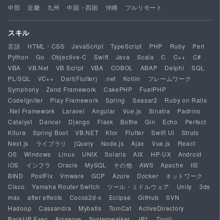
中部
近畿
九州
中国・四国
沖縄
フルリモート
スキル
言語
HTML・CSS
JavaScript
TypeScript
PHP
Ruby
Perl
Python
Go
Objective-C
Swift
Java
Scala
C
C++
C#
VBA
VB.Net
VB Script
VBA
COBOL
ABAP
Delphi
SQL
PL/SQL
VC++
Dart(Flutter)
.net
Kotlin
フレームワーク
Symphony
Zend Framework
CakePHP
FuelPHP
CodeIgniter
Play Framework
Spring
Seasar2
Ruby on Rails
.Net Framework
Laravel
Angular
Vue.js
Sinatra
Padrino
Catalyst
Dancer
Django
Flask
Bottle
Gin
Echo
Perfect
Kitura
Spring Boot
VB.NET
Ktor
Flutter
Swift UI
Struts
Next.js
ライブラリ
jQuery
Node.js
Ajax
Vue.js
React
OS
Windows
Linux
UNIX
Solaris
AIX
HP-UX
Android
iOS
インフラ
Oracle
MySQL
その他
AWS
Apache
IIS
BIND
PostFix
Vmware
GCP
Azure
Docker
ネットワーク
Cisco
Yamaha Router Switch
ツール・ミドルウェア
Unity
3ds
max
after effects
Cocos2d-x
Eclipse
GitHub
SVN
Hadoop
Cassandra
Mybatis
TomCat
ActiveDirectory
BackUP Exec
Arcserve
Systemwalker
JP1
Tivoli