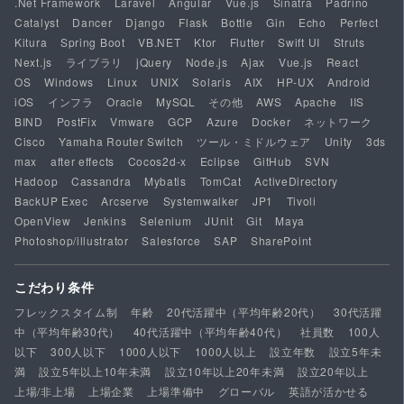
.Net Framework
Laravel
Angular
Vue.js
Sinatra
Padrino
Catalyst
Dancer
Django
Flask
Bottle
Gin
Echo
Perfect
Kitura
Spring Boot
VB.NET
Ktor
Flutter
Swift UI
Struts
Next.js
ライブラリ
jQuery
Node.js
Ajax
Vue.js
React
OS
Windows
Linux
UNIX
Solaris
AIX
HP-UX
Android
iOS
インフラ
Oracle
MySQL
その他
AWS
Apache
IIS
BIND
PostFix
Vmware
GCP
Azure
Docker
ネットワーク
Cisco
Yamaha Router Switch
ツール・ミドルウェア
Unity
3ds
max
after effects
Cocos2d-x
Eclipse
GitHub
SVN
Hadoop
Cassandra
Mybatis
TomCat
ActiveDirectory
BackUP Exec
Arcserve
Systemwalker
JP1
Tivoli
OpenView
Jenkins
Selenium
JUnit
Git
Maya
Photoshop/illustrator
Salesforce
SAP
SharePoint
こだわり条件
フレックスタイム制
年齢
20代活躍中（平均年齢20代）
30代活躍
中（平均年齢30代）
40代活躍中（平均年齢40代）
社員数
100人
以下
300人以下
1000人以下
1000人以上
設立年数
設立5年未
満
設立5年以上10年未満
設立10年以上20年未満
設立20年以上
上場/非上場
上場企業
上場準備中
グローバル
英語が活かせる