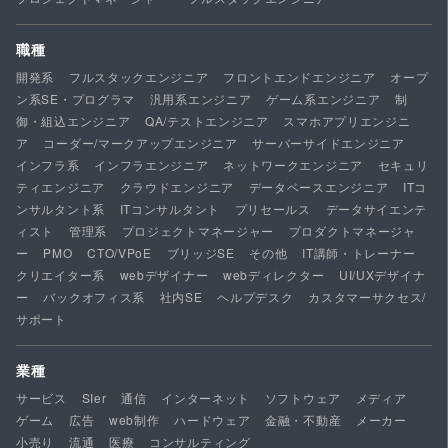
職種
開発系
フルスタックエンジニア
フロントエンドエンジニア
オープ
ン系SE・プログラマ
汎用系エンジニア
ゲーム系エンジニア
制
御・組込エンジニア
QA/テストエンジニア
スマホアプリエンジニ
ア
コーダー/マークアップエンジニア
サーバーサイドエンジニア
インフラ系
インフラエンジニア
ネットワークエンジニア
セキュリ
ティエンジニア
クラウドエンジニア
データベースエンジニア
ITコ
ンサルタント系
ITコンサルタント
プリセールス
データサイエンテ
ィスト
管理系
プロジェクトマネージャー
プロダクトマネージャ
ー
PMO
CTO/VPoE
ブリッジSE
その他
IT講師・トレーナー
クリエイター系
webデザイナー
webディレクター
UI/UXデザイナ
ー
バックオフィス系
社内SE
ヘルプデスク
カスタマーサクセス/
サポート
業種
サービス
SIer
通信
インターネット
ソフトウェア
メディア
ゲーム
広告
web制作
ハードウェア
金融・不動産
メーカー
小売り
流通
医療
コンサルティング