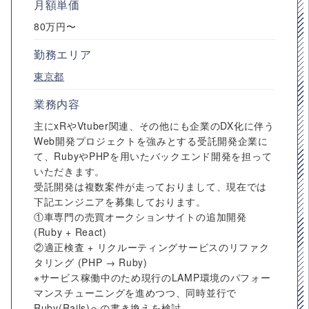
月額単価
80万円〜
勤務エリア
東京都
業務内容
主にxRやVtuber関連、その他にも企業のDX化に伴う
Web開発プロジェクトを強みとする受託開発企業に
て、RubyやPHPを用いたバックエンド開発を担って
いただきます。
受託開発は複数案件が走っておりまして、現在では
下記エンジニアを募集しております。
①車専門の売買オークションサイトの追加開発
(Ruby + React)
②適正検査 + リクルーティングサービスのリファク
タリング (PHP → Ruby)
※サービス稼働中のため現行のLAMP環境のパフォー
マンスチューニングを進めつつ、同時並行で
Ruby(Rails)への書き換えを検討