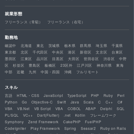
就業形態
フリーランス（常駐）
フリーランス（在宅）
勤務地
確認中
北海道
東北
茨城県
栃木県
群馬県
埼玉県
千葉県
東京都
北区
千代田区
中央区
港区
新宿区
文京区
台東区
墨田区
江東区
品川区
目黒区
大田区
世田谷区
渋谷区
中野
区
杉並区
豊島区
板橋区
23区外
江戸川区
神奈川県
東海
中部
近畿
九州
中国・四国
沖縄
フルリモート
スキル
言語
HTML・CSS
JavaScript
TypeScript
PHP
Ruby
Perl
Python
Go
Objective-C
Swift
Java
Scala
C
C++
C#
VBA
VB.Net
VB Script
VBA
COBOL
ABAP
Delphi
SQL
PL/SQL
VC++
Dart(Flutter)
.net
Kotlin
フレームワーク
Symphony
Zend Framework
CakePHP
FuelPHP
CodeIgniter
Play Framework
Spring
Seasar2
Ruby on Rails