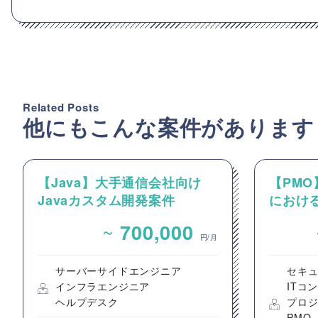
Related Posts
他にもこんな案件があります
【Java】大手通信会社向け
【PM
Javaカスタム開発案件
におけ
クトのP
~
700,000
進支援
円/月
サーバーサイドエンジニア
セキ
インフラエンジニア
ITコ
ヘルプデスク
プロ
PMO