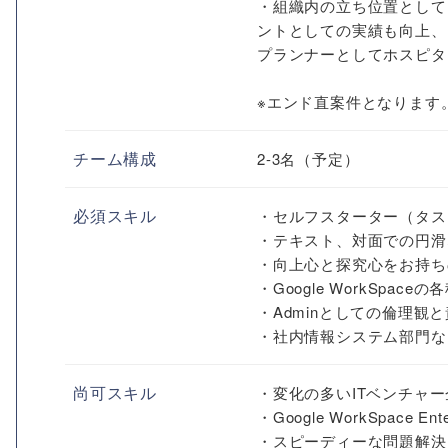
・組織内の立ち位置として
ントとしての実績も向上、
プランナーとしてホスピタ
※エンド直案件となります
チーム構成
2-3名（予定）
必須スキル
・セルフスターター（タス
・テキスト、対面での円滑
・向上心と探究心をお持ち
・Google WorkSpace
・Adminとしての倫理観
・社内情報システム部門な
尚可スキル
・変化の多いITベンチャ
・Google WorkSpace 
・スピーディーな問題解決