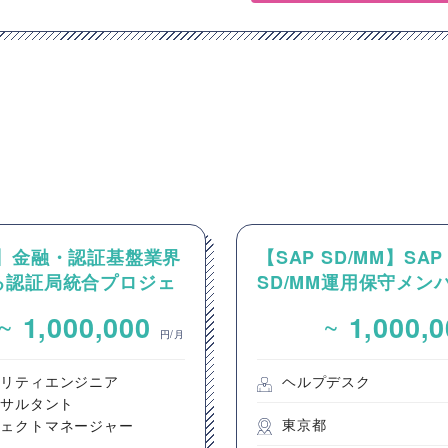
O】金融・認証基盤業界
【SAP SD/MM】SAP
る認証局統合プロジェ
SD/MM運用保守メン
MO/プロジェクト推
~
~
1,000,000
1,000,
円/月
ュリティエンジニア
ヘルプデスク
ンサルタント
東京都
ジェクトマネージャー