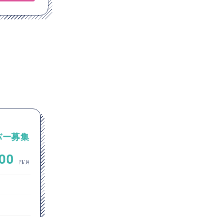
【ネットワーク】化学/素材
バー募集
~
1,000,000
000
円/月
円/月
ネットワークエンジニア
ヘルプデスク
東京都