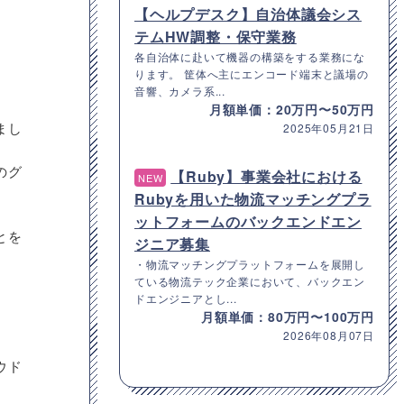
【ヘルプデスク】自治体議会シス
テムHW調整・保守業務
各自治体に赴いて機器の構築をする業務にな
ります。 筐体へ主にエンコード端末と議場の
音響、カメラ系...
月額単価：20万円〜50万円
まし
2025年05月21日
のグ
【Ruby】事業会社における
NEW
Rubyを用いた物流マッチングプラ
ットフォームのバックエンドエン
とを
ジニア募集
・物流マッチングプラットフォームを展開し
ている物流テック企業において、バックエン
ドエンジニアとし...
月額単価：80万円〜100万円
2026年08月07日
ウド