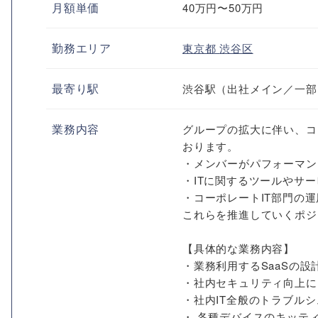
月額単価
40万円〜50万円
勤務エリア
東京都
渋谷区
最寄り駅
渋谷駅（出社メイン／一部
業務内容
グループの拡大に伴い、コ
おります。
・メンバーがパフォーマン
・ITに関するツールやサ
・コーポレートIT部門の
これらを推進していくポジ
【具体的な業務内容】
・業務利用するSaaSの
・社内セキュリティ向上に
・社内IT全般のトラブル
・ 各種デバイスのキッテ