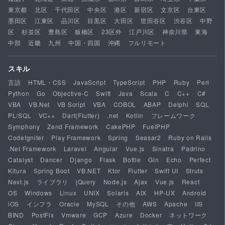
東京都
北区
千代田区
中央区
港区
新宿区
文京区
台東区
墨田区
江東区
品川区
目黒区
大田区
世田谷区
渋谷区
中野
区
杉並区
豊島区
板橋区
23区外
江戸川区
神奈川県
東海
中部
近畿
九州
中国・四国
沖縄
フルリモート
スキル
言語
HTML・CSS
JavaScript
TypeScript
PHP
Ruby
Perl
Python
Go
Objective-C
Swift
Java
Scala
C
C++
C#
VBA
VB.Net
VB Script
VBA
COBOL
ABAP
Delphi
SQL
PL/SQL
VC++
Dart(Flutter)
.net
Kotlin
フレームワーク
Symphony
Zend Framework
CakePHP
FuelPHP
CodeIgniter
Play Framework
Spring
Seasar2
Ruby on Rails
.Net Framework
Laravel
Angular
Vue.js
Sinatra
Padrino
Catalyst
Dancer
Django
Flask
Bottle
Gin
Echo
Perfect
Kitura
Spring Boot
VB.NET
Ktor
Flutter
Swift UI
Struts
Next.js
ライブラリ
jQuery
Node.js
Ajax
Vue.js
React
OS
Windows
Linux
UNIX
Solaris
AIX
HP-UX
Android
iOS
インフラ
Oracle
MySQL
その他
AWS
Apache
IIS
BIND
PostFix
Vmware
GCP
Azure
Docker
ネットワーク