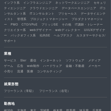
インフラ系
インフラエンジニア
ネットワークエンジニア
セキュリ
ティエンジニア
クラウドエンジニア
データベースエンジニア
ITコ
ンサルタント系
ITコンサルタント
プリセールス
データサイエンテ
ィスト
管理系
プロジェクトマネージャー
プロダクトマネージャ
ー
PMO
CTO/VPoE
ブリッジSE
その他
IT講師・トレーナー
クリエイター系
webデザイナー
webディレクター
UI/UXデザイナ
ー
バックオフィス系
社内SE
ヘルプデスク
カスタマーサクセス/
サポート
業種
サービス
SIer
通信
インターネット
ソフトウェア
メディア
ゲーム
広告
web制作
ハードウェア
金融・不動産
メーカー
小売り
流通
医療
コンサルティング
就業形態
フリーランス（常駐）
フリーランス（在宅）
勤務地
確認中
北海道
東北
茨城県
栃木県
群馬県
埼玉県
千葉県