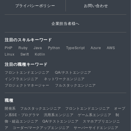
プライバシーポリシー
お問い合わせ
企業担当者様へ
注目のスキルキーワード
PHP
Ruby
Java
Python
TypeScript
Azure
AWS
Linux
Swift
Kotlin
注目の職種キーワード
フロントエンドエンジニア
QA/テストエンジニア
インフラエンジニア
ネットワークエンジニア
プロジェクトマネージャー
フルスタックエンジニア
職種
開発系
フルスタックエンジニア
フロントエンドエンジニア
オープ
ン系SE・プログラマ
汎用系エンジニア
ゲーム系エンジニア
制
御・組込エンジニア
QA/テストエンジニア
スマホアプリエンジニ
ア
コーダー/マークアップエンジニア
サーバーサイドエンジニア