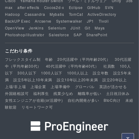
Cisco
Yamaha Router Switch
ツール・ミドルウェア
Unity
3ds
max
after effects
Cocos2d-x
Eclipse
GitHub
SVN
Hadoop
Cassandra
Mybatis
TomCat
ActiveDirectory
BackUP Exec
Arcserve
Systemwalker
JP1
Tivoli
OpenView
Jenkins
Selenium
JUnit
Git
Maya
Photoshop/illustrator
Salesforce
SAP
SharePoint
こだわり条件
フレックスタイム制
年齢
20代活躍中（平均年齢20代）
30代活躍
中（平均年齢30代）
40代活躍中（平均年齢40代）
社員数
100人
以下
300人以下
1000人以下
1000人以上
設立年数
設立5年未
満
設立5年以上10年未満
設立10年以上20年未満
設立20年以上
上場/非上場
上場企業
上場準備中
グローバル
英語が活かせる
外国籍相談可
福利厚生
残業少なめ
離職率が低い
土日祝日休み
女性エンジニアが在籍(or活躍中)
自社内開発が多い
BtoC向け
未経
験歓迎
リモートワーク可