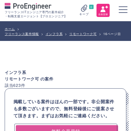
0
フリーランスITエンジニア専門の案件紹介
キープ
・転職支援エージェント【プロエンジニア】
ホーム
>
フリーランス案件情報
>
インフラ系
>
リモートワーク可
>
16ページ目
インフラ系
リモートワーク可
の案件
該当
623
件
掲載している案件はほんの一部です。非公開案件
も多数ございますので、
無料登録後にご提案させ
て頂きます。まずはお気軽にご連絡ください。
無料会員登録