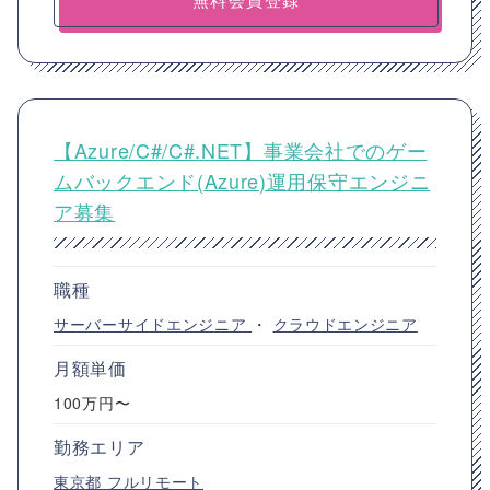
【Azure/C#/C#.NET】事業会社でのゲー
ムバックエンド(Azure)運用保守エンジニ
ア募集
職種
サーバーサイドエンジニア
・
クラウドエンジニア
月額単価
100万円〜
勤務エリア
東京都
フルリモート