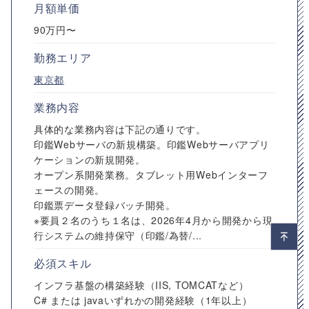
月額単価
90万円〜
勤務エリア
東京都
業務内容
具体的な業務内容は下記の通りです。
印鑑Webサーバの新規構築。印鑑Webサーバアプリ
ケーションの新規開発。
オープン系開発業務。タブレット用Webインターフ
ェースの開発。
印鑑票データ登録バッチ開発。
※要員２名のうち１名は、2026年4月から開発から現
行システムの維持保守（印鑑/為替/...
必須スキル
インフラ基盤の構築経験（IIS, TOMCATなど）
C# または javaいずれかの開発経験（1年以上）