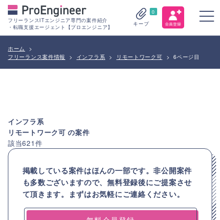
0
フリーランスITエンジニア専門の案件紹介
キープ
・転職支援エージェント【プロエンジニア】
ホーム
>
フリーランス案件情報
>
インフラ系
>
リモートワーク可
>
6ページ目
インフラ系
リモートワーク可
の案件
該当
621
件
掲載している案件はほんの一部です。非公開案件
も多数ございますので、
無料登録後にご提案させ
て頂きます。まずはお気軽にご連絡ください。
無料会員登録