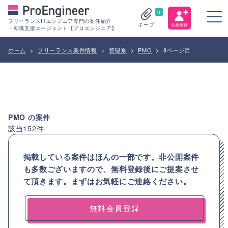
0
フリーランスITエンジニア専門の案件紹介
キープ
・転職支援エージェント【プロエンジニア】
ホーム
>
フリーランス案件情報
>
管理系
>
PMO
>
8ページ目
PMO
の案件
該当
152
件
掲載している案件はほんの一部です。非公開案件
も多数ございますので、
無料登録後にご提案させ
て頂きます。まずはお気軽にご連絡ください。
無料会員登録