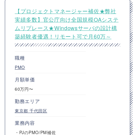
【プロジェクトマネージャー補佐★弊社
実績多数】官公庁向け全国規模OAシステ
ムリプレース★Windowsサーバの設計構
築経験者優遇！リモート可で月60万～
職種
PMO
月額単価
60万円〜
勤務エリア
東京都
千代田区
業務内容
・PJのPMO/PM補佐