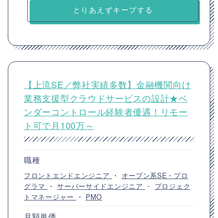
とりあえずキープする
【上流SE／弊社実績多数】金融機関向け
業務支援型クラウドサービスの設計★ベ
ンダーコントロール経験者優遇！リモー
ト可で月100万～
職種
フロントエンドエンジニア
・
オープン系SE・プロ
グラマ
・
サーバーサイドエンジニア
・
プロジェク
トマネージャー
・
PMO
月額単価