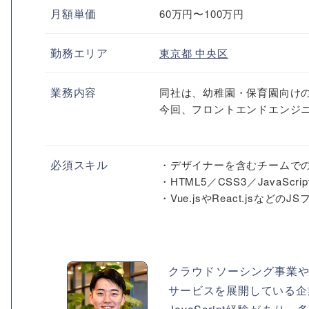
月額単価
60万円〜100万円
勤務エリア
東京都
中央区
業務内容
同社は、幼稚園・保育園向け
今回、フロントエンドエンジ
必須スキル
・デザイナーを含むチームで
・HTML5／CSS3／JavaSc
・Vue.jsやReact.jsな
クラウドソーシング事業や
サービスを展開している企