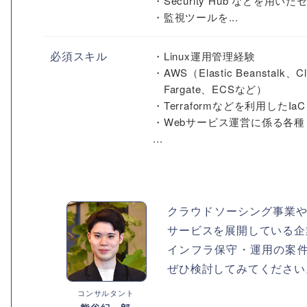
・Security Hub などを用
・監視ツールを...
必須スキル
・Linux運用管理経験
・AWS（Elastic Beanstalk、C
Fargate、ECSなど）
・Terraformなどを利用したIaC
・Webサービス運営に係る各
...
クラウドソーシング事業や
サービスを展開している企
インフラ保守・運用の案
ぜひ検討してみてください
コンサルタント