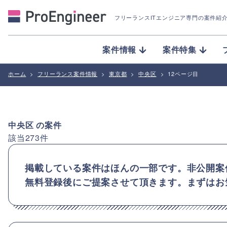
フリーランスITエンジニア専門の案件紹
案件情報
案件特集
ホーム
>
フリーランス案件情報
>
東京都
>
中央区
>
12ページ目
中央区
の案件
該当
273
件
掲載している案件はほんの一部です。非公開案
無料登録後にご提案させて頂きます。まずはお