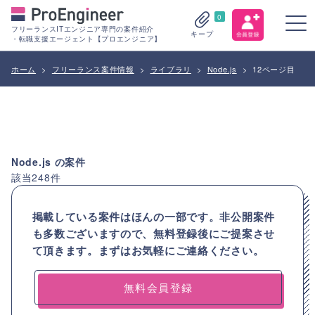
0
フリーランスITエンジニア専門の案件紹介
キープ
・転職支援エージェント【プロエンジニア】
ホーム
>
フリーランス案件情報
>
ライブラリ
>
Node.js
>
12ページ目
Node.js
の案件
該当
248
件
掲載している案件はほんの一部です。非公開案件
も多数ございますので、
無料登録後にご提案させ
て頂きます。まずはお気軽にご連絡ください。
無料会員登録