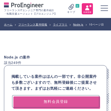
0
フリーランスITエンジニア専門の案件紹介
キープ
・転職支援エージェント【プロエンジニア】
ホーム
>
フリーランス案件情報
>
ライブラリ
>
Node.js
>
10ページ目
Node.js
の案件
該当
249
件
掲載している案件はほんの一部です。非公開案件
も多数ございますので、
無料登録後にご提案させ
て頂きます。まずはお気軽にご連絡ください。
無料会員登録