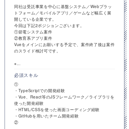
同社は受託事業を中心に基盤システム／Webプラッ
トフォーム／モバイルアプリ／ゲームなど幅広く展
開している企業です。
今回は下記2ポジションございます。
①節電システム案件
②教育系アプリ案件
Vueをメインにお願いする予定で、案件終了後は案件
のスライド検討可です。
※...
必須スキル
①
・TypeScriptでの開発経験
・Vue、React等のJSフレームワーク／ライブラリを
使った開発経験
・HTML/CSSを使った画面コーディング経験
・GitHubを用いたチーム開発経験
②