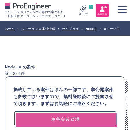
0
フリーランスITエンジニア専門の案件紹介
キープ
・転職支援エージェント【プロエンジニア】
ホーム
>
フリーランス案件情報
>
ライブラリ
>
Node.js
>
6ページ目
Node.js
の案件
該当
248
件
掲載している案件はほんの一部です。非公開案件
も多数ございますので、
無料登録後にご提案させ
て頂きます。まずはお気軽にご連絡ください。
無料会員登録