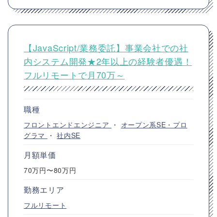
【JavaScript/業務委託】事業会社での社
内システム開発★2年以上の経験者優遇！
フルリモートで月70万～
職種
フロントエンドエンジニア
・
オープン系SE・プロ
グラマ
・
社内SE
月額単価
70万円〜80万円
勤務エリア
フルリモート