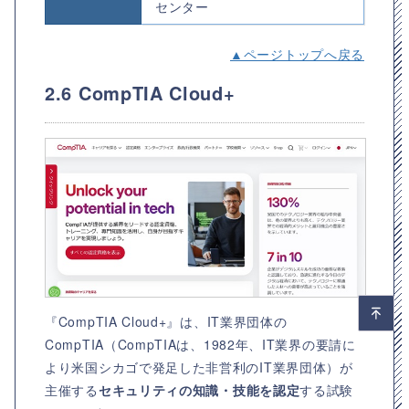
センター
▲ページトップへ戻る
2.6 CompTIA Cloud+
『CompTIA Cloud+』は、IT業界団体の
CompTIA（CompTIAは、1982年、IT業界の要請に
より米国シカゴで発足した非営利のIT業界団体）が
主催する
セキュリティの知識・技能を認定
する試験