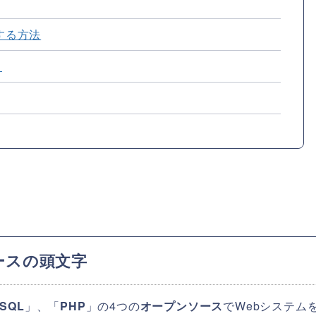
ルする方法
？
ソースの頭文字
SQL
」、「
PHP
」の4つの
オープンソース
でWebシステム