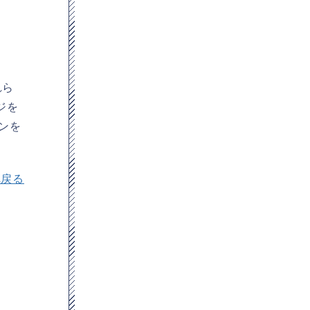
れら
ジを
ンを
へ戻る