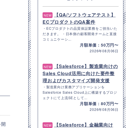
【QA/ソフトウェアテスト】
NEW
ECプロダクトのQA案件
・ECプロダクトの品質保証業務をご担当いた
だきます。 ・日本側の顧客開発チームと直接
コミュニケーシ...
月額単価：50万円〜
2026年08月06日
【Salesforce】製造業向けの
NEW
Sales Cloud活用に向けた要件整
理およびカスタマイズ開発支援
・製造業向け業務アプリケーションを
Salesforce Sales Cloud上に構築するプロジ
ェクトにて上流SEとして...
月額単価：80万円〜
2026年08月06日
を開
【Salesforce】金融業向け
NEW