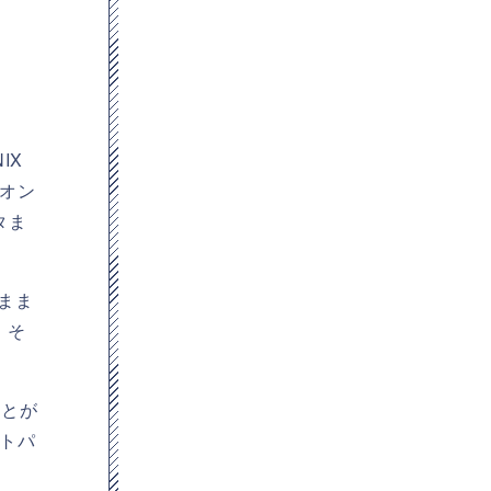
IX
オン
タま
のまま
、そ
ことが
トパ