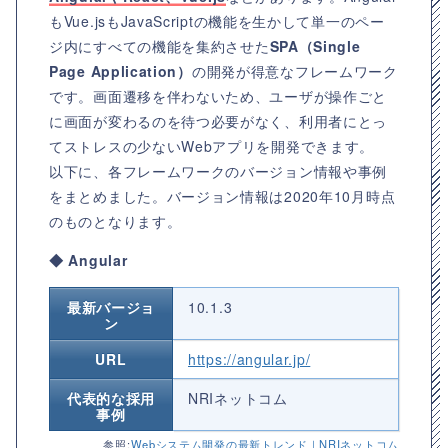
もVue.jsもJavaScriptの機能を生かして単一のペー
ジ内にすべての機能を集約させた
SPA（Single
Page Application）
の開発が得意なフレームワーク
です。画面遷移を伴わないため、ユーザが操作ごと
に画面が変わるのを待つ必要がなく、利用者にとっ
てストレスの少ないWebアプリを開発できます。
以下に、各フレームワークのバージョン情報や事例
をまとめました。バージョン情報は2020年10月時点
のものとなります。
◆ Angular
最新バージョ
10.1.3
ン
URL
https://angular.jp/
代表的な採用
NRIネットコム
事例
参照:
Webシステム開発の最新トレンド｜NRIネットコム