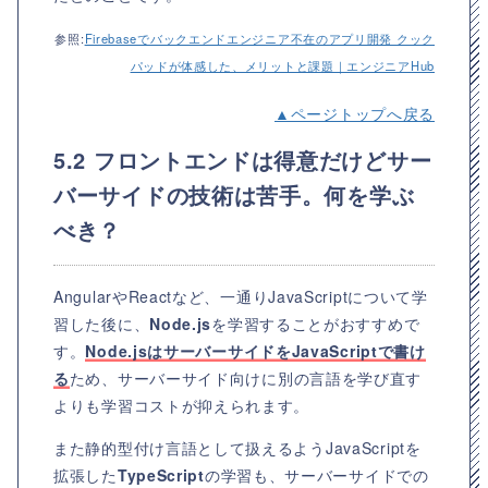
参照:
Firebaseでバックエンドエンジニア不在のアプリ開発 クック
パッドが体感した、メリットと課題｜エンジニアHub
▲ページトップへ戻る
5.2 フロントエンドは得意だけどサー
バーサイドの技術は苦手。何を学ぶ
べき？
AngularやReactなど、一通りJavaScriptについて学
習した後に、
Node.js
を学習することがおすすめで
す。
Node.jsはサーバーサイドをJavaScriptで書け
る
ため、サーバーサイド向けに別の言語を学び直す
よりも学習コストが抑えられます。
また静的型付け言語として扱えるようJavaScriptを
拡張した
TypeScript
の学習も、サーバーサイドでの