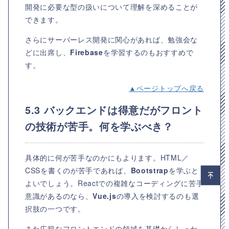
開発に必要な型の扱いについて理解を深めることが
できます。
さらにサーバーレス開発に関心があれば、勉強会な
どに出席し、
Firebase
を学習するのもおすすめで
す。
▲ページトップへ戻る
5.3 バックエンドは得意だがフロント
の技術が苦手。何を学ぶべき？
具体的に何が苦手なのかにもよります。HTML／
CSSを書くのが苦手であれば、
Bootstrap
を学ぶと
よいでしょう。Reactでの複雑なコーディングに苦手
意識があるのなら、
Vue.js
の導入を検討するのも選
択肢の一つです。
また広範なフロントエンドの領域を基礎からしっか