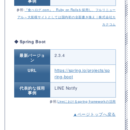
事例
参照:
『食べログ.com』、Ruby on Railsを採用し、フルリニュー
アル～大規模サイトとしては国内初の全面書き換え｜株式会社カ
カクコム
◆ Spring Boot
最新バージョ
2.3.4
ン
URL
https://spring.io/projects/sp
ring-boot
代表的な採用
LINE Notify
事例
参照:
Lineにおけるspring frameworkの活用
▲ページトップへ戻る