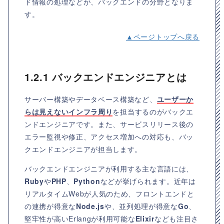
ド情報の処理などが、バックエンドの分野となりま
す。
▲ページトップへ戻る
1.2.1 バックエンドエンジニアとは
サーバー構築やデータベース構築など、
ユーザーか
らは見えないインフラ周り
を担当するのがバックエ
ンドエンジニアです。また、サービスリリース後の
エラー監視や修正、アクセス増加への対応も、バッ
クエンドエンジニアが担当します。
バックエンドエンジニアが利用する主な言語には、
Ruby
や
PHP
、
Python
などが挙げられます。近年は
リアルタイムWebが人気のため、フロントエンドと
の連携が得意な
Node.js
や、並列処理が得意な
Go
、
堅牢性が高いErlangが利用可能な
Elixir
なども注目さ